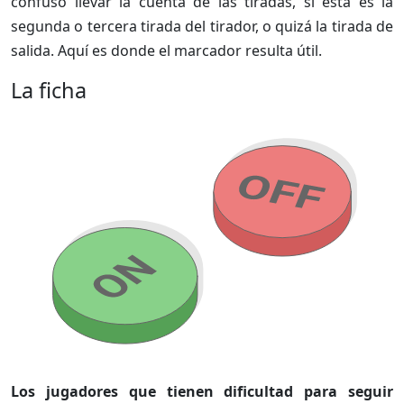
confuso llevar la cuenta de las tiradas, si esta es la
segunda o tercera tirada del tirador, o quizá la tirada de
salida. Aquí es donde el marcador resulta útil.
La ficha
Los jugadores que tienen dificultad para seguir