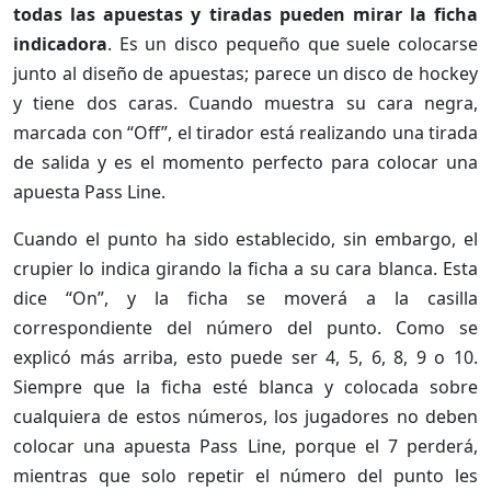
todas las apuestas y tiradas pueden mirar la ficha
indicadora
. Es un disco pequeño que suele colocarse
junto al diseño de apuestas; parece un disco de hockey
y tiene dos caras. Cuando muestra su cara negra,
marcada con “Off”, el tirador está realizando una tirada
de salida y es el momento perfecto para colocar una
apuesta Pass Line.
Cuando el punto ha sido establecido, sin embargo, el
crupier lo indica girando la ficha a su cara blanca. Esta
dice “On”, y la ficha se moverá a la casilla
correspondiente del número del punto. Como se
explicó más arriba, esto puede ser 4, 5, 6, 8, 9 o 10.
Siempre que la ficha esté blanca y colocada sobre
cualquiera de estos números, los jugadores no deben
colocar una apuesta Pass Line, porque el 7 perderá,
mientras que solo repetir el número del punto les