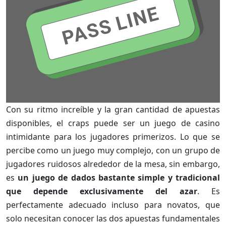
Con su ritmo increíble y la gran cantidad de apuestas
disponibles, el craps puede ser un juego de casino
intimidante para los jugadores primerizos. Lo que se
percibe como un juego muy complejo, con un grupo de
jugadores ruidosos alrededor de la mesa, sin embargo,
es
un juego de dados bastante simple y tradicional
que depende exclusivamente del azar
. Es
perfectamente adecuado incluso para novatos, que
solo necesitan conocer las dos apuestas fundamentales