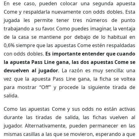
En ese caso, pueden colocar una segunda apuesta
Come y respaldarla nuevamente con odds dobles. Esta
jugada les permite tener tres números de punto
trabajando a su favor. Como puedes imaginar, la ventaja
de la casa se mantiene por debajo de lo habitual en
0,6% siempre que las apuestas Come estén respaldadas
con odds dobles.
Es importante entender que cuando
la apuesta Pass Line gana, las dos apuestas Come se
devuelven al jugador
. La razón es muy sencilla: una
vez que la apuesta Pass Line gana, la ficha se voltea
para mostrar “Off” y procede la siguiente tirada de
salida.
Como las apuestas Come y sus odds no están activas
durante las tiradas de salida, las fichas vuelven al
jugador. Alternativamente, pueden permanecer en las
mismas casillas a las que se movieron, esperando a que