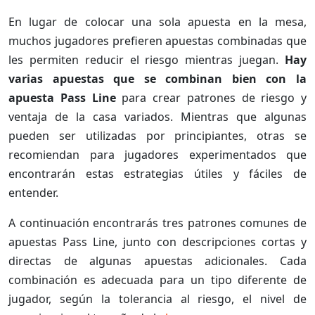
En lugar de colocar una sola apuesta en la mesa,
muchos jugadores prefieren apuestas combinadas que
les permiten reducir el riesgo mientras juegan.
Hay
varias apuestas que se combinan bien con la
apuesta Pass Line
para crear patrones de riesgo y
ventaja de la casa variados. Mientras que algunas
pueden ser utilizadas por principiantes, otras se
recomiendan para jugadores experimentados que
encontrarán estas estrategias útiles y fáciles de
entender.
A continuación encontrarás tres patrones comunes de
apuestas Pass Line, junto con descripciones cortas y
directas de algunas apuestas adicionales. Cada
combinación es adecuada para un tipo diferente de
jugador, según la tolerancia al riesgo, el nivel de