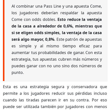
Al combinar una Pass Line y una apuesta Come,
los jugadores deberían respaldar la apuesta
Come con odds dobles.
Esto reduce la ventaja
de la casa a alrededor de 0,6%, mientras que
si se eligen odds simples, la ventaja de la casa
será algo mayor, 0,8%
. Este patrón de apuestas
es simple y al mismo tiempo eficaz para
aumentar tus probabilidades de ganar. Con esta
estrategia, tus apuestas cubren más números y
puedes ganar con no uno sino dos números de
punto.
Esta es una estrategia segura y conservadora que
permite a los jugadores reducir sus pérdidas incluso
cuando las tiradas parecen ir en su contra. Por eso
puede ser utilizada también por jugadores con menos