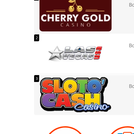
Bo
Bo
Bo