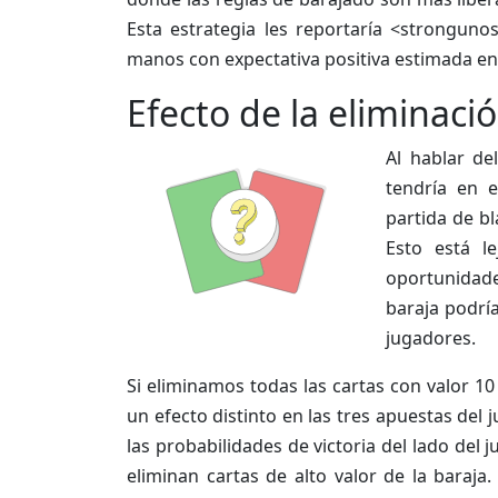
Esta estrategia les reportaría <strongun
manos con expectativa positiva estimada en
Efecto de la eliminaci
Al hablar de
tendría en 
partida de bl
Esto está l
oportunidade
baraja podría
jugadores.
Si eliminamos todas las cartas con valor 10
un efecto distinto en las tres apuestas del j
las probabilidades de victoria del lado del
eliminan cartas de alto valor de la baraja