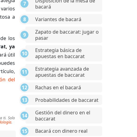
ategia
Disposición de la mesa de
bacará
varios
tosa a
Variantes de bacará
Zapato de baccarat: jugar o
pasar
de los
rat, ya
Estrategia básica de
ará útil
apuestas en baccarat
 puedes
Estrategia avanzada de
tículo,
apuestas de baccarat
ión del
Rachas en el bacará
Probabilidades de baccarat
Gestión del dinero en el
baccarat
 ti. Solo
ología
.
Bacará con dinero real