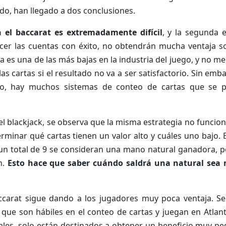
do, han llegado a dos conclusiones.
n el baccarat es extremadamente difícil
, y la segunda 
acer las cuentas con éxito, no obtendrán mucha ventaja s
ya es una de las más bajas en la industria del juego, y no me
as cartas si el resultado no va a ser satisfactorio. Sin emba
do, hay muchos sistemas de conteo de cartas que se 
l blackjack, se observa que la misma estrategia no funcion
erminar qué cartas tienen un valor alto y cuáles uno bajo. 
 un total de 9 se consideran una mano natural ganadora, 
n.
Esto hace que saber cuándo saldrá una natural sea
accarat sigue dando a los jugadores muy poca ventaja. S
 que son hábiles en el conteo de cartas y juegan en Atlanti
ales, solo están destinados a obtener un beneficio muy p