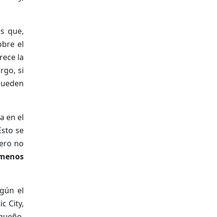
es que,
obre el
rece la
rgo, si
pueden
a en el
Esto se
pero no
 menos
egún el
c City,
equeño.