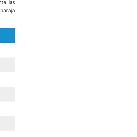
ta las
 baraja