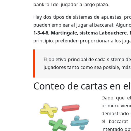
bankroll del jugador a largo plazo.
Hay dos tipos de sistemas de apuestas, pro
pueden emplear al jugar al baccarat. Algun
1-3-4-6, Martingale, sistema Labouchere, 
principio: pretenden proporcionar a los ju
El objetivo principal de cada sistema d
jugadores tanto como sea posible, más
Conteo de cartas en el
Dado que el
primero viene
demostrado s
el baccarat
intentado obt