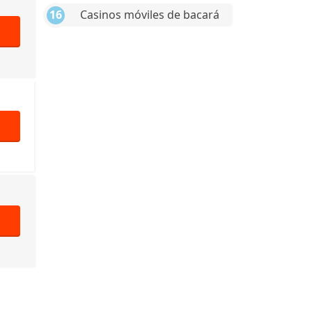
Casinos móviles de bacará