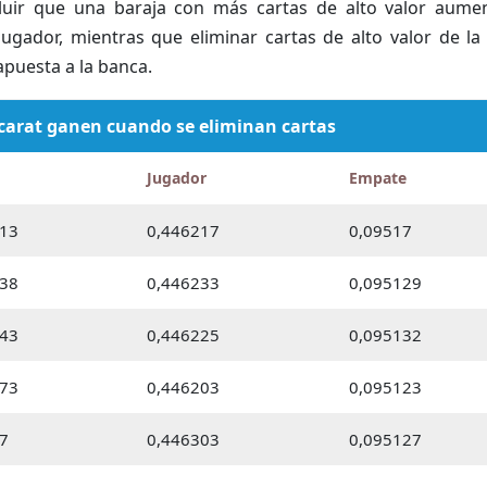
luir que una baraja con más cartas de alto valor aumen
ugador, mientras que eliminar cartas de alto valor de la
apuesta a la banca.
ccarat ganen cuando se eliminan cartas
Jugador
Empate
613
0,446217
0,09517
638
0,446233
0,095129
643
0,446225
0,095132
673
0,446203
0,095123
7
0,446303
0,095127