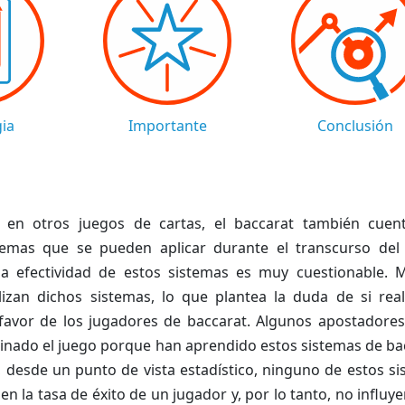
gia
Importante
Conclusión
e en otros juegos de cartas, el baccarat también cuen
temas que se pueden aplicar durante el transcurso del 
la efectividad de estos sistemas es muy cuestionable. 
lizan dichos sistemas, lo que plantea la duda de si rea
favor de los jugadores de baccarat. Algunos apostadores
nado el juego porque han aprendido estos sistemas de ba
 desde un punto de vista estadístico, ninguno de estos s
la tasa de éxito de un jugador y, por lo tanto, no influye