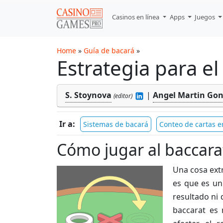
Saltar al contenido principal
Casinos en línea
Apps
Juegos
Home
»
Guía de bacará
»
Estrategia para el
S. Stoynova
|
Angel Martin Gon
(editor)
Ir a:
Sistemas de bacará
Conteo de cartas e
Cómo jugar al baccar
Una cosa ex
es que es un 
resultado ni 
baccarat es 