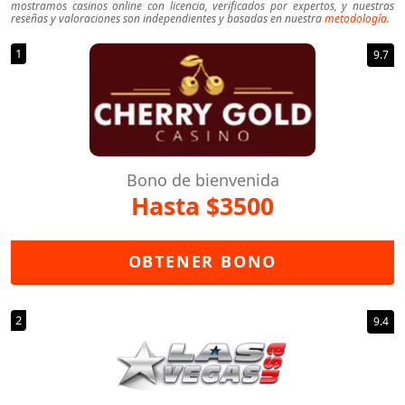
mostramos casinos online con licencia, verificados por expertos, y nuestras
reseñas y valoraciones son independientes y basadas en nuestra
metodología
.
9.7
Bono de bienvenida
Hasta $3500
OBTENER BONO
9.4