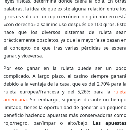
leyes físicas, determina dónde caerá la bola. En otras
palabras, la idea de que existe alguna relación entre los
giros es solo un concepto erróneo: ningún número está
«con derecho» a salir incluso después de 100 giros. Esto
hace que los diversos sistemas de ruleta sean
prácticamente obsoletos, ya que la mayoría se basan en
el concepto de que tras varias pérdidas se espera
ganar, y viceversa.
Por eso ganar en la ruleta puede ser un poco
complicado. A largo plazo, el casino siempre ganará
debido a la ventaja de la casa, que es del 2,70% para la
ruleta europea/francesa y del 5,26% para la
ruleta
americana
. Sin embargo, si juegas durante un tiempo
limitado, tienes la oportunidad de generar un pequeño
beneficio haciendo apuestas más conservadoras como
rojo/negro, par/impar o alto/bajo.
Las apuestas