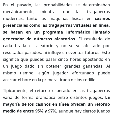
En el pasado, las probabilidades se determinaban
mecánicamente, mientras que las tragaperras
modernas, tanto las máquinas físicas en
casinos
presenciales como las tragaperras virtuales en línea,
se basan en un programa informático llamado
generador de números aleatorios
. El resultado de
cada tirada es aleatorio y no se ve afectado por
resultados pasados, ni influye en eventos futuros. Esto
significa que puedes pasar cinco horas apostando en
un juego dado sin obtener grandes ganancias. Al
mismo tiempo, algún jugador afortunado puede
acertar el bote en la primera tirada de los rodillos.
Típicamente, el retorno esperado en las tragaperras
varía de forma dramática entre distintos juegos.
La
mayoría de los casinos en línea ofrecen un retorno
medio de entre 95% y 97%
, aunque hay ciertos juegos