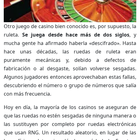
Otro juego de casino bien conocido es, por supuesto, la
ruleta.
Se juega desde hace más de dos siglos
, y
mucha gente ha afirmado haberla «descifrado». Hasta
hace unas décadas, las ruedas de ruleta eran
puramente mecánicas y, debido a defectos de
fabricación o al desgaste, solían volverse sesgadas.
Algunos jugadores entonces aprovechaban estas fallas,
descubriendo el número o grupo de números que salía
con más frecuencia.
Hoy en día, la mayoría de los casinos se aseguran de
que las ruedas no estén sesgadas de ninguna manera o
las sustituyen por completo por ruedas electrónicas
que usan RNG. Un resultado aleatorio, en lugar de las