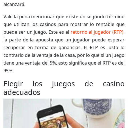
alcanzará.
Vale la pena mencionar que existe un segundo término
que utilizan los casinos para mostrar lo rentable que
puede ser un juego. Este es el
retorno al jugador (RTP)
,
la parte de la apuesta que un jugador puede esperar
recuperar en forma de ganancias. El RTP es justo lo
contrario de la ventaja de la casa, por lo que si un juego
tiene una ventaja del 5%, esto significa que el RTP es del
95%.
Elegir los juegos de casino
adecuados