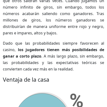
que otros saldrán varias veces. Cuando jugamos un
número infinito de giros, sin embargo, todos los
números acabarán saliendo como ganadores. Tras
millones de giros, los números ganadores se
distribuirían de manera uniforme entre rojo y negro,
pares e impares, altos y bajos.
Dado que las probabilidades siempre favorecen al
casino,
los jugadores tienen más posibilidades de
ganar a corto plazo
. A más largo plazo, sin embargo,
las probabilidades y las expectativas teóricas se
convierten cada vez más en la realidad.
Ventaja de la casa