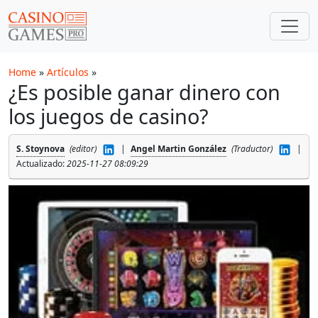
Saltar al contenido principal
Home
»
Artículos
»
¿Es posible ganar dinero con
los juegos de casino?
S. Stoynova
(editor)
|
Angel Martin González
(Traductor)
|
Actualizado:
2025-11-27 08:09:29