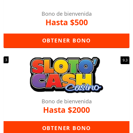
Bono de bienvenida
Hasta $500
OBTENER BONO
9.3
Bono de bienvenida
Hasta $2000
OBTENER BONO