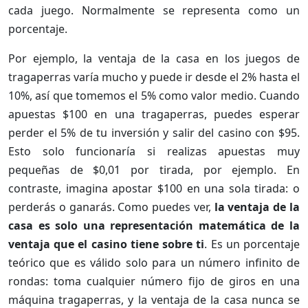
cada juego. Normalmente se representa como un
porcentaje.
Por ejemplo, la ventaja de la casa en los juegos de
tragaperras varía mucho y puede ir desde el 2% hasta el
10%, así que tomemos el 5% como valor medio. Cuando
apuestas $100 en una tragaperras, puedes esperar
perder el 5% de tu inversión y salir del casino con $95.
Esto solo funcionaría si realizas apuestas muy
pequeñas de $0,01 por tirada, por ejemplo. En
contraste, imagina apostar $100 en una sola tirada: o
perderás o ganarás. Como puedes ver,
la ventaja de la
casa es solo una representación matemática de la
ventaja que el casino tiene sobre ti
. Es un porcentaje
teórico que es válido solo para un número infinito de
rondas: toma cualquier número fijo de giros en una
máquina tragaperras, y la ventaja de la casa nunca se