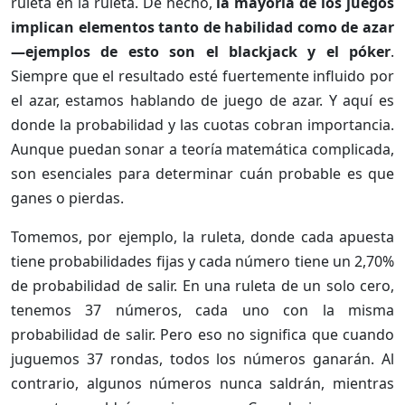
ruleta en la ruleta. De hecho,
la mayoría de los juegos
implican elementos tanto de habilidad como de azar
—ejemplos de esto son el blackjack y el póker
.
Siempre que el resultado esté fuertemente influido por
el azar, estamos hablando de juego de azar. Y aquí es
donde la probabilidad y las cuotas cobran importancia.
Aunque puedan sonar a teoría matemática complicada,
son esenciales para determinar cuán probable es que
ganes o pierdas.
Tomemos, por ejemplo, la ruleta, donde cada apuesta
tiene probabilidades fijas y cada número tiene un 2,70%
de probabilidad de salir. En una ruleta de un solo cero,
tenemos 37 números, cada uno con la misma
probabilidad de salir. Pero eso no significa que cuando
juguemos 37 rondas, todos los números ganarán. Al
contrario, algunos números nunca saldrán, mientras