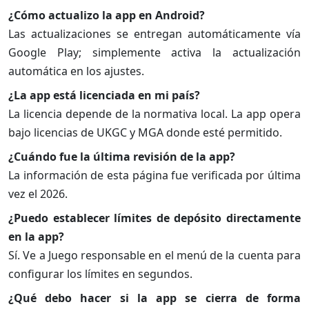
¿Cómo actualizo la app en Android?
Las actualizaciones se entregan automáticamente vía
Google Play; simplemente activa la actualización
automática en los ajustes.
¿La app está licenciada en mi país?
La licencia depende de la normativa local. La app opera
bajo licencias de UKGC y MGA donde esté permitido.
¿Cuándo fue la última revisión de la app?
La información de esta página fue verificada por última
vez el 2026.
¿Puedo establecer límites de depósito directamente
en la app?
Sí. Ve a Juego responsable en el menú de la cuenta para
configurar los límites en segundos.
¿Qué debo hacer si la app se cierra de forma