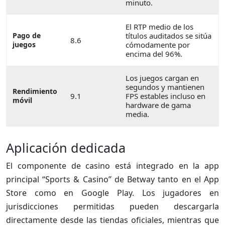
minuto.
El RTP medio de los
Pago de
títulos auditados se sitúa
8.6
juegos
cómodamente por
encima del 96%.
Los juegos cargan en
segundos y mantienen
Rendimiento
9.1
FPS estables incluso en
móvil
hardware de gama
media.
Aplicación dedicada
El componente de casino está integrado en la app
principal “Sports & Casino” de Betway tanto en el App
Store como en Google Play. Los jugadores en
jurisdicciones permitidas pueden descargarla
directamente desde las tiendas oficiales, mientras que