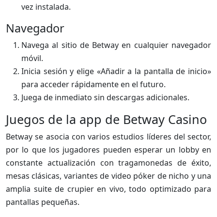
vez instalada.
Navegador
Navega al sitio de Betway en cualquier navegador
móvil.
Inicia sesión y elige «Añadir a la pantalla de inicio»
para acceder rápidamente en el futuro.
Juega de inmediato sin descargas adicionales.
Juegos de la app de Betway Casino
Betway se asocia con varios estudios líderes del sector,
por lo que los jugadores pueden esperar un lobby en
constante actualización con tragamonedas de éxito,
mesas clásicas, variantes de video póker de nicho y una
amplia suite de crupier en vivo, todo optimizado para
pantallas pequeñas.