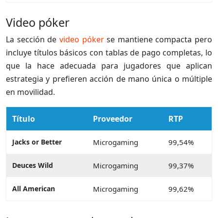
Video póker
La sección de
video póker
se mantiene compacta pero
incluye títulos básicos con tablas de pago completas, lo
que la hace adecuada para jugadores que aplican
estrategia y prefieren acción de mano única o múltiple
en movilidad.
Título
Proveedor
RTP
Jacks or Better
Microgaming
99,54%
Deuces Wild
Microgaming
99,37%
All American
Microgaming
99,62%