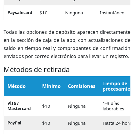
Paysafecard
$10
Ninguna
Instantáneo
Todas las opciones de depósito aparecen directamente
en la sección de caja de la app, con actualizaciones de
saldo en tiempo real y comprobantes de confirmación
enviados por correo electrónico para llevar un registro.
Métodos de retirada
Tiempo de
Método
Mínimo
Comisiones
procesamien
Visa /
1-3 días
$10
Ninguna
Mastercard
laborables
PayPal
$10
Ninguna
Hasta 24 horas