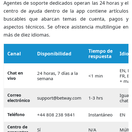
Agentes de soporte dedicados operan las 24 horas y el
centro de ayuda dentro de la app contiene artículos
buscables que abarcan temas de cuenta, pagos y
aspectos técnicos. Se ofrece asistencia multilingüe en
más de diez idiomas.
Tiempo de
Canal
Disponibilidad
Idio
respuesta
EN, D
Chat en
24 horas, 7 días a la
<1 min
FR, ES
vivo
semana
+ más
Correo
Igual
support@betway.com
1-3 hrs
electrónico
chat
Teléfono
+44 808 238 9841
Instantáneo
EN
Centro de
Sí
N/A
Múlti