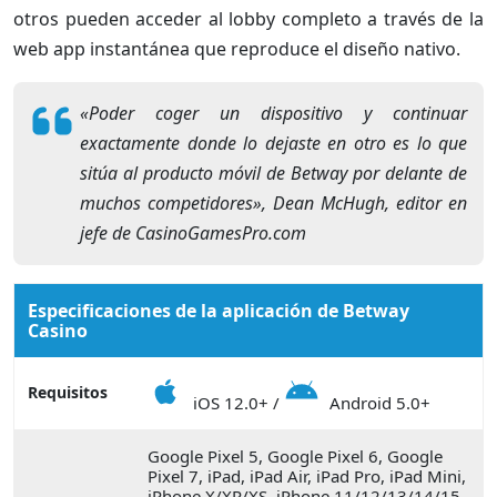
otros pueden acceder al lobby completo a través de la
web app instantánea que reproduce el diseño nativo.
«Poder coger un dispositivo y continuar
exactamente donde lo dejaste en otro es lo que
sitúa al producto móvil de Betway por delante de
muchos competidores», Dean McHugh, editor en
jefe de CasinoGamesPro.com
Especificaciones de la aplicación de Betway
Casino
Requisitos
iOS 12.0+ /
Android 5.0+
Google Pixel 5, Google Pixel 6, Google
Pixel 7, iPad, iPad Air, iPad Pro, iPad Mini,
iPhone X/XR/XS, iPhone 11/12/13/14/15