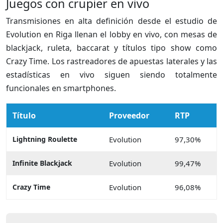
Juegos con crupier en vivo
Transmisiones en alta definición desde el estudio de
Evolution en Riga llenan el lobby en vivo, con mesas de
blackjack, ruleta, baccarat y títulos tipo show como
Crazy Time. Los rastreadores de apuestas laterales y las
estadísticas en vivo siguen siendo totalmente
funcionales en smartphones.
Título
Proveedor
RTP
Lightning Roulette
Evolution
97,30%
Infinite Blackjack
Evolution
99,47%
Crazy Time
Evolution
96,08%