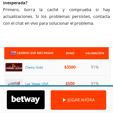
inesperada?
Primero, borra la caché y comprueba si hay
actualizaciones. Si los problemas persisten, contacta
con el chat en vivo para solucionar el problema.
CASINOS QUE MÁS PAGAN
BONO
VALORACIÓN
$3500
91%
Cherry Gold
$500
91%
Las Vegas USA
»
JUGAR AHORA
$2000
91%
SlotoCash