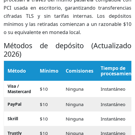
PCI usada en escritorio, garantizando transferencias
cifradas TLS y sin tarifas internas. Los depósitos
mínimos y las retiradas comienzan a un razonable $10
o su equivalente en moneda local.
Métodos de depósito (Actualizado
2026)
Tiempo de
Método
Mínimo
Comisiones
procesamient
Visa /
$10
Ninguna
Instantáneo
Mastercard
PayPal
$10
Ninguna
Instantáneo
Skrill
$10
Ninguna
Instantáneo
Trustly
$10
Ninguna
Instantáneo