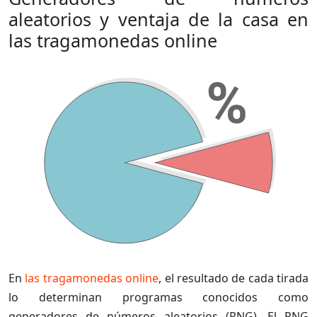
aleatorios y ventaja de la casa en
las tragamonedas online
En
las tragamonedas online
, el resultado de cada tirada
lo determinan programas conocidos como
generadores de números aleatorios (RNG). El RNG