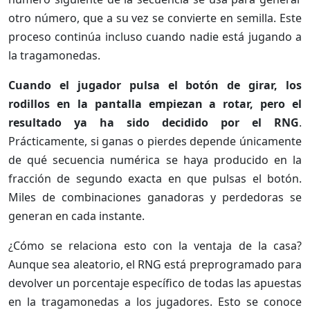
otro número, que a su vez se convierte en semilla. Este
proceso continúa incluso cuando nadie está jugando a
la tragamonedas.
Cuando el jugador pulsa el botón de girar, los
rodillos en la pantalla empiezan a rotar, pero el
resultado ya ha sido decidido por el RNG
.
Prácticamente, si ganas o pierdes depende únicamente
de qué secuencia numérica se haya producido en la
fracción de segundo exacta en que pulsas el botón.
Miles de combinaciones ganadoras y perdedoras se
generan en cada instante.
¿Cómo se relaciona esto con la ventaja de la casa?
Aunque sea aleatorio, el RNG está preprogramado para
devolver un porcentaje específico de todas las apuestas
en la tragamonedas a los jugadores. Esto se conoce