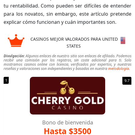
tu rentabilidad. Como pueden ser difíciles de entender
para los novatos, sin embargo, este artículo pretende
explicar cómo funcionan y cuán importantes son.
CASINOS MEJOR VALORADOS PARA UNITED
STATES
Divulgación:
Algunos enlaces de nuestro sitio son enlaces de afiliado. Podemos
recibir una comisión por los registros, sin coste adicional para ti. Solo
mostramos casinos online con licencia, verificados por expertos, y nuestras
reseñas y valoraciones son independientes y basadas en nuestra
metodología
.
9.7
Bono de bienvenida
Hasta $3500