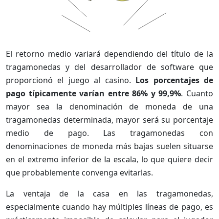
El retorno medio variará dependiendo del título de la
tragamonedas y del desarrollador de software que
proporcionó el juego al casino.
Los porcentajes de
pago típicamente varían entre 86% y 99,9%
. Cuanto
mayor sea la denominación de moneda de una
tragamonedas determinada, mayor será su porcentaje
medio de pago. Las tragamonedas con
denominaciones de moneda más bajas suelen situarse
en el extremo inferior de la escala, lo que quiere decir
que probablemente convenga evitarlas.
La ventaja de la casa en las tragamonedas,
especialmente cuando hay múltiples líneas de pago, es