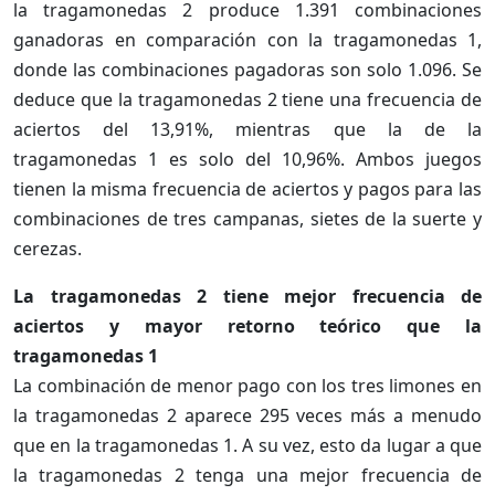
la tragamonedas 2 produce 1.391 combinaciones
ganadoras en comparación con la tragamonedas 1,
donde las combinaciones pagadoras son solo 1.096. Se
deduce que la tragamonedas 2 tiene una frecuencia de
aciertos del 13,91%, mientras que la de la
tragamonedas 1 es solo del 10,96%. Ambos juegos
tienen la misma frecuencia de aciertos y pagos para las
combinaciones de tres campanas, sietes de la suerte y
cerezas.
La tragamonedas 2 tiene mejor frecuencia de
aciertos y mayor retorno teórico que la
tragamonedas 1
La combinación de menor pago con los tres limones en
la tragamonedas 2 aparece 295 veces más a menudo
que en la tragamonedas 1. A su vez, esto da lugar a que
la tragamonedas 2 tenga una mejor frecuencia de