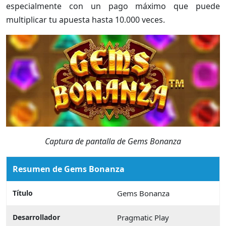
especialmente con un pago máximo que puede
multiplicar tu apuesta hasta 10.000 veces.
Captura de pantalla de Gems Bonanza
Resumen de Gems Bonanza
Título
Gems Bonanza
Desarrollador
Pragmatic Play