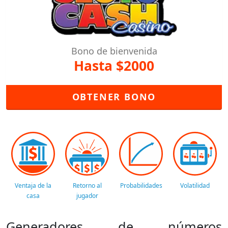
Bono de bienvenida
Hasta $2000
OBTENER BONO
Ventaja de la
Retorno al
Probabilidades
Volatilidad
casa
jugador
Generadores de números