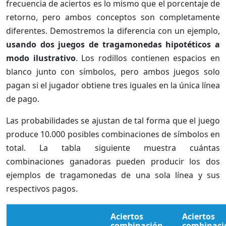
frecuencia de aciertos es lo mismo que el porcentaje de
retorno, pero ambos conceptos son completamente
diferentes. Demostremos la diferencia con un ejemplo,
usando dos juegos de tragamonedas hipotéticos a
modo ilustrativo
. Los rodillos contienen espacios en
blanco junto con símbolos, pero ambos juegos solo
pagan si el jugador obtiene tres iguales en la única línea
de pago.
Las probabilidades se ajustan de tal forma que el juego
produce 10.000 posibles combinaciones de símbolos en
total. La tabla siguiente muestra cuántas
combinaciones ganadoras pueden producir los dos
ejemplos de tragamonedas de una sola línea y sus
respectivos pagos.
Aciertos
Aciertos
combinación
combinaci