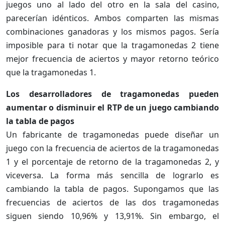
juegos uno al lado del otro en la sala del casino,
parecerían idénticos. Ambos comparten las mismas
combinaciones ganadoras y los mismos pagos. Sería
imposible para ti notar que la tragamonedas 2 tiene
mejor frecuencia de aciertos y mayor retorno teórico
que la tragamonedas 1.
Los desarrolladores de tragamonedas pueden
aumentar o disminuir el RTP de un juego cambiando
la tabla de pagos
Un fabricante de tragamonedas puede diseñar un
juego con la frecuencia de aciertos de la tragamonedas
1 y el porcentaje de retorno de la tragamonedas 2, y
viceversa. La forma más sencilla de lograrlo es
cambiando la tabla de pagos. Supongamos que las
frecuencias de aciertos de las dos tragamonedas
siguen siendo 10,96% y 13,91%. Sin embargo, el