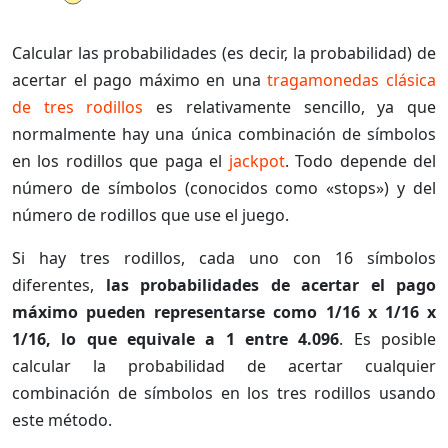
Calcular las probabilidades (es decir, la probabilidad) de
acertar el pago máximo en una
tragamonedas clásica
de tres rodillos
es relativamente sencillo, ya que
normalmente hay una única combinación de símbolos
en los rodillos que paga el
jackpot
. Todo depende del
número de símbolos (conocidos como «stops») y del
número de rodillos que use el juego.
Si hay tres rodillos, cada uno con 16 símbolos
diferentes,
las probabilidades de acertar el pago
máximo pueden representarse como 1/16 x 1/16 x
1/16, lo que equivale a 1 entre 4.096
. Es posible
calcular la probabilidad de acertar cualquier
combinación de símbolos en los tres rodillos usando
este método.