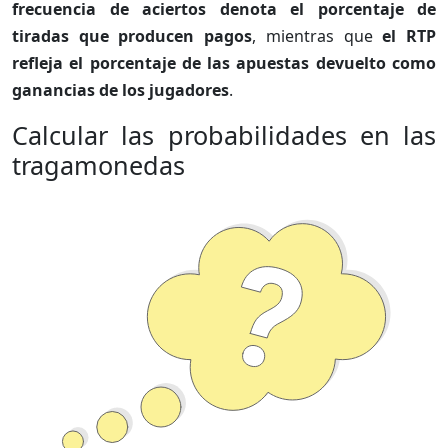
frecuencia de aciertos denota el porcentaje de
tiradas que producen pagos
, mientras que
el RTP
refleja el porcentaje de las apuestas devuelto como
ganancias de los jugadores
.
Calcular las probabilidades en las
tragamonedas