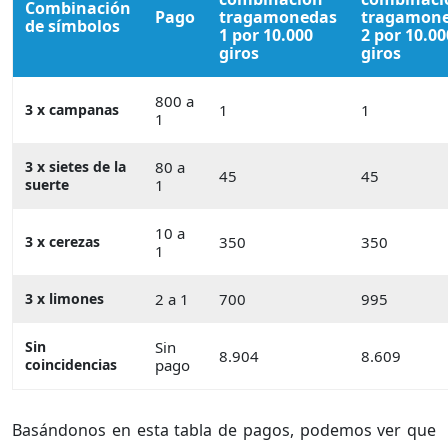
Combinación
Pago
tragamonedas
tragamon
de símbolos
1 por 10.000
2 por 10.00
giros
giros
800 a
3 x campanas
1
1
1
3 x sietes de la
80 a
45
45
suerte
1
10 a
3 x cerezas
350
350
1
3 x limones
2 a 1
700
995
Sin
Sin
8.904
8.609
coincidencias
pago
Basándonos en esta tabla de pagos, podemos ver que