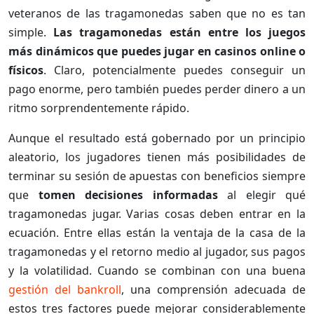
veteranos de las tragamonedas saben que no es tan
simple.
Las tragamonedas están entre los juegos
más dinámicos que puedes jugar en casinos online o
físicos
. Claro, potencialmente puedes conseguir un
pago enorme, pero también puedes perder dinero a un
ritmo sorprendentemente rápido.
Aunque el resultado está gobernado por un principio
aleatorio, los jugadores tienen más posibilidades de
terminar su sesión de apuestas con beneficios siempre
que
tomen decisiones informadas
al elegir qué
tragamonedas jugar. Varias cosas deben entrar en la
ecuación. Entre ellas están la ventaja de la casa de la
tragamonedas y el retorno medio al jugador, sus pagos
y la volatilidad. Cuando se combinan con una buena
gestión del bankroll
, una comprensión adecuada de
estos tres factores puede mejorar considerablemente