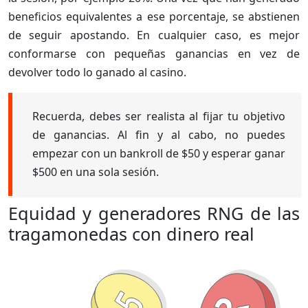
beneficios equivalentes a ese porcentaje, se abstienen
de seguir apostando. En cualquier caso, es mejor
conformarse con pequeñas ganancias en vez de
devolver todo lo ganado al casino.
Recuerda, debes ser realista al fijar tu objetivo
de ganancias. Al fin y al cabo, no puedes
empezar con un bankroll de $50 y esperar ganar
$500 en una sola sesión.
Equidad y generadores RNG de las
tragamonedas con dinero real