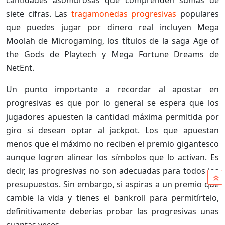
cantidades asombrosas que comprenden sumas de
siete cifras. Las
tragamonedas progresivas
populares
que puedes jugar por dinero real incluyen Mega
Moolah de Microgaming, los títulos de la saga Age of
the Gods de Playtech y Mega Fortune Dreams de
NetEnt.
Un punto importante a recordar al apostar en
progresivas es que por lo general se espera que los
jugadores apuesten la cantidad máxima permitida por
giro si desean optar al jackpot. Los que apuestan
menos que el máximo no reciben el premio gigantesco
aunque logren alinear los símbolos que lo activan. Es
decir, las progresivas no son adecuadas para todos los
»
presupuestos. Sin embargo, si aspiras a un premio que
cambie la vida y tienes el bankroll para permitírtelo,
definitivamente deberías probar las progresivas unas