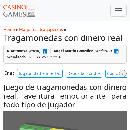
Saltar al contenido principal
Home
»
Máquinas tragaperras
»
Tragamonedas con dinero real
A. Antonova
(editor)
|
Angel Martin González
(Traductor)
|
Actualizado:
2025-11-26 13:30:54
›
Ir a:
Jugabilidad e interfaz
Depositar fondos
Cómo cobra
Juego de tragamonedas con dinero
real: aventura emocionante para
todo tipo de jugador