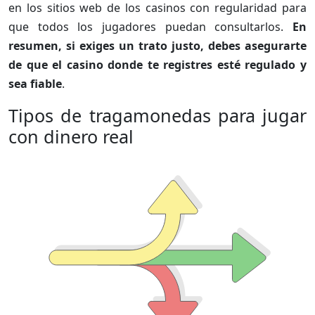
en los sitios web de los casinos con regularidad para
que todos los jugadores puedan consultarlos.
En
resumen, si exiges un trato justo, debes asegurarte
de que el casino donde te registres esté regulado y
sea fiable
.
Tipos de tragamonedas para jugar
con dinero real