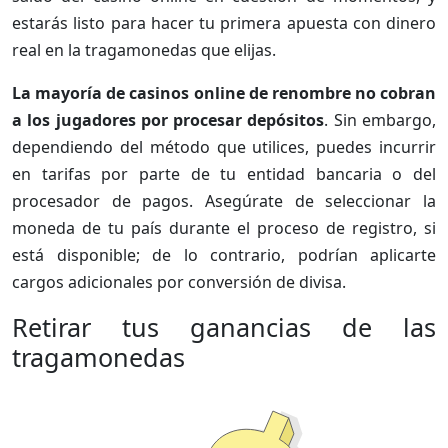
estarás listo para hacer tu primera apuesta con dinero
real en la tragamonedas que elijas.
La mayoría de casinos online de renombre no cobran
a los jugadores por procesar depósitos
. Sin embargo,
dependiendo del método que utilices, puedes incurrir
en tarifas por parte de tu entidad bancaria o del
procesador de pagos. Asegúrate de seleccionar la
moneda de tu país durante el proceso de registro, si
está disponible; de lo contrario, podrían aplicarte
cargos adicionales por conversión de divisa.
Retirar tus ganancias de las
tragamonedas