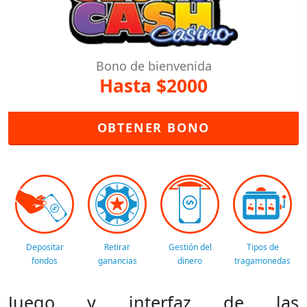
Bono de bienvenida
Hasta $2000
OBTENER BONO
Depositar
Retirar
Gestión del
Tipos de
fondos
ganancias
dinero
tragamonedas
Juego y interfaz de las