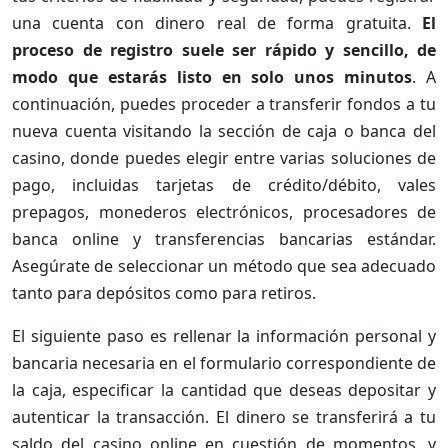
una cuenta con dinero real de forma gratuita.
El
proceso de registro suele ser rápido y sencillo, de
modo que estarás listo en solo unos minutos
. A
continuación, puedes proceder a transferir fondos a tu
nueva cuenta visitando la sección de caja o banca del
casino, donde puedes elegir entre varias soluciones de
pago, incluidas tarjetas de crédito/débito, vales
prepagos, monederos electrónicos, procesadores de
banca online y transferencias bancarias estándar.
Asegúrate de seleccionar un método que sea adecuado
tanto para depósitos como para retiros.
El siguiente paso es rellenar la información personal y
bancaria necesaria en el formulario correspondiente de
la caja, especificar la cantidad que deseas depositar y
autenticar la transacción. El dinero se transferirá a tu
saldo del casino online en cuestión de momentos, y