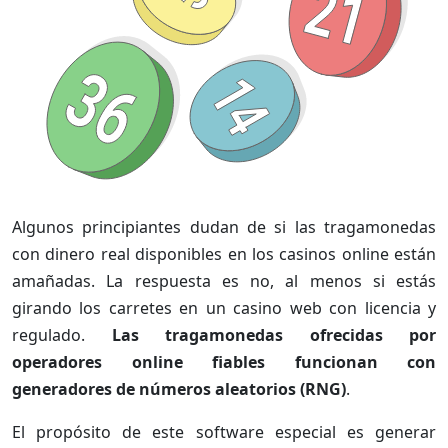
Algunos principiantes dudan de si las tragamonedas
con dinero real disponibles en los casinos online están
amañadas. La respuesta es no, al menos si estás
girando los carretes en un casino web con licencia y
regulado.
Las tragamonedas ofrecidas por
operadores online fiables funcionan con
generadores de números aleatorios (RNG)
.
El propósito de este software especial es generar