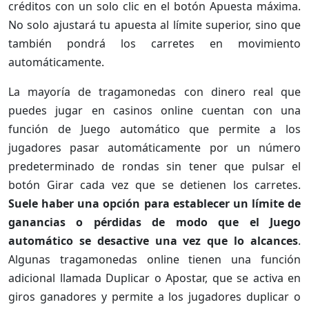
créditos con un solo clic en el botón Apuesta máxima.
No solo ajustará tu apuesta al límite superior, sino que
también pondrá los carretes en movimiento
automáticamente.
La mayoría de tragamonedas con dinero real que
puedes jugar en casinos online cuentan con una
función de Juego automático que permite a los
jugadores pasar automáticamente por un número
predeterminado de rondas sin tener que pulsar el
botón Girar cada vez que se detienen los carretes.
Suele haber una opción para establecer un límite de
ganancias o pérdidas de modo que el Juego
automático se desactive una vez que lo alcances
.
Algunas tragamonedas online tienen una función
adicional llamada Duplicar o Apostar, que se activa en
giros ganadores y permite a los jugadores duplicar o