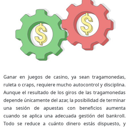
Ganar en juegos de casino, ya sean tragamonedas,
ruleta o craps, requiere mucho autocontrol y disciplina.
Aunque el resultado de los giros de las tragamonedas
depende únicamente del azar, la posibilidad de terminar
una sesión de apuestas con beneficios aumenta
cuando se aplica una adecuada gestión del bankroll.
Todo se reduce a cuánto dinero estás dispuesto, y