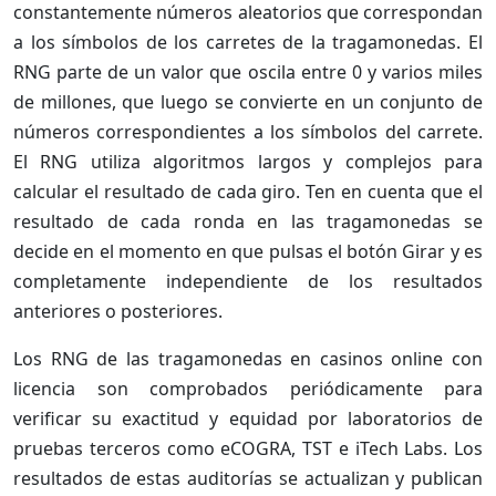
constantemente números aleatorios que correspondan
a los símbolos de los carretes de la tragamonedas. El
RNG parte de un valor que oscila entre 0 y varios miles
de millones, que luego se convierte en un conjunto de
números correspondientes a los símbolos del carrete.
El RNG utiliza algoritmos largos y complejos para
calcular el resultado de cada giro. Ten en cuenta que el
resultado de cada ronda en las tragamonedas se
decide en el momento en que pulsas el botón Girar y es
completamente independiente de los resultados
anteriores o posteriores.
Los RNG de las tragamonedas en casinos online con
licencia son comprobados periódicamente para
verificar su exactitud y equidad por laboratorios de
pruebas terceros como eCOGRA, TST e iTech Labs. Los
resultados de estas auditorías se actualizan y publican