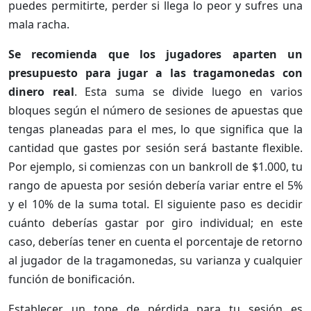
puedes permitirte, perder si llega lo peor y sufres una
mala racha.
Se recomienda que los jugadores aparten un
presupuesto para jugar a las tragamonedas con
dinero real
. Esta suma se divide luego en varios
bloques según el número de sesiones de apuestas que
tengas planeadas para el mes, lo que significa que la
cantidad que gastes por sesión será bastante flexible.
Por ejemplo, si comienzas con un bankroll de $1.000, tu
rango de apuesta por sesión debería variar entre el 5%
y el 10% de la suma total. El siguiente paso es decidir
cuánto deberías gastar por giro individual; en este
caso, deberías tener en cuenta el porcentaje de retorno
al jugador de la tragamonedas, su varianza y cualquier
función de bonificación.
Establecer un tope de pérdida para tu sesión es