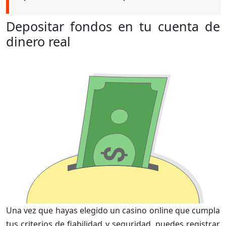
Depositar fondos en tu cuenta de
dinero real
Una vez que hayas elegido un casino online que cumpla
tus criterios de fiabilidad y seguridad, puedes registrar