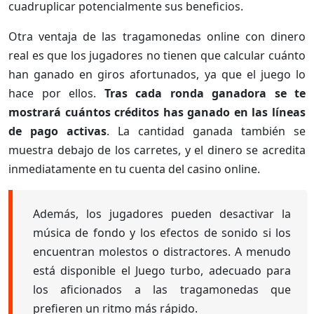
cuadruplicar potencialmente sus beneficios.
Otra ventaja de las tragamonedas online con dinero
real es que los jugadores no tienen que calcular cuánto
han ganado en giros afortunados, ya que el juego lo
hace por ellos.
Tras cada ronda ganadora se te
mostrará cuántos créditos has ganado en las líneas
de pago activas
. La cantidad ganada también se
muestra debajo de los carretes, y el dinero se acredita
inmediatamente en tu cuenta del casino online.
Además, los jugadores pueden desactivar la
música de fondo y los efectos de sonido si los
encuentran molestos o distractores. A menudo
está disponible el Juego turbo, adecuado para
los aficionados a las tragamonedas que
prefieren un ritmo más rápido.