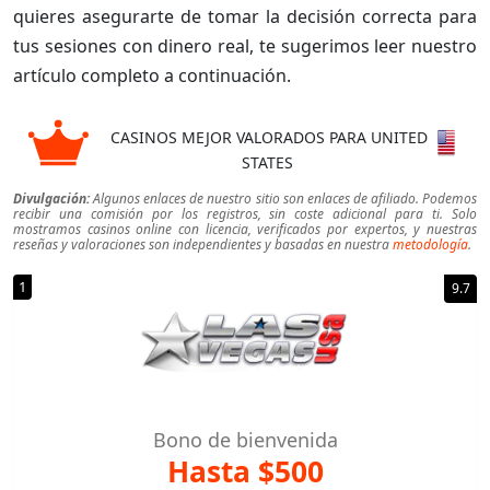
quieres asegurarte de tomar la decisión correcta para
tus sesiones con dinero real, te sugerimos leer nuestro
artículo completo a continuación.
CASINOS MEJOR VALORADOS PARA UNITED
STATES
Divulgación:
Algunos enlaces de nuestro sitio son enlaces de afiliado. Podemos
recibir una comisión por los registros, sin coste adicional para ti. Solo
mostramos casinos online con licencia, verificados por expertos, y nuestras
reseñas y valoraciones son independientes y basadas en nuestra
metodología
.
9.7
Bono de bienvenida
Hasta $500