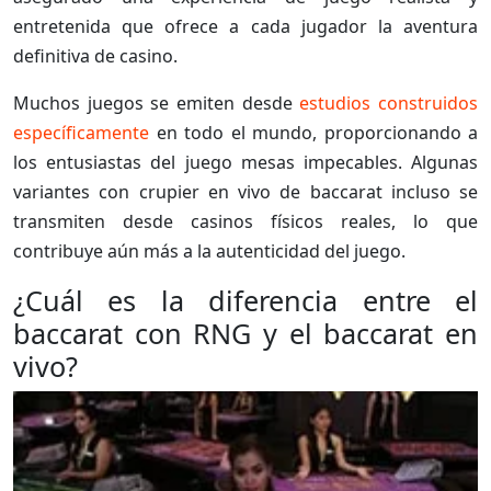
entretenida que ofrece a cada jugador la aventura
definitiva de casino.
Muchos juegos se emiten desde
estudios construidos
específicamente
en todo el mundo, proporcionando a
los entusiastas del juego mesas impecables. Algunas
variantes con crupier en vivo de baccarat incluso se
transmiten desde casinos físicos reales, lo que
contribuye aún más a la autenticidad del juego.
¿Cuál es la diferencia entre el
baccarat con RNG y el baccarat en
vivo?