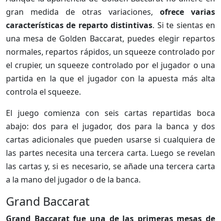
gran medida de otras variaciones,
ofrece varias
características de reparto distintivas
. Si te sientas en
una mesa de Golden Baccarat, puedes elegir repartos
normales, repartos rápidos, un squeeze controlado por
el crupier, un squeeze controlado por el jugador o una
partida en la que el jugador con la apuesta más alta
controla el squeeze.
El juego comienza con seis cartas repartidas boca
abajo: dos para el jugador, dos para la banca y dos
cartas adicionales que pueden usarse si cualquiera de
las partes necesita una tercera carta. Luego se revelan
las cartas y, si es necesario, se añade una tercera carta
a la mano del jugador o de la banca.
Grand Baccarat
Grand Baccarat fue una de las primeras mesas de