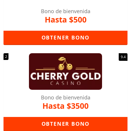
Bono de bienvenida
Hasta $500
OBTENER BONO
9.4
Bono de bienvenida
Hasta $3500
OBTENER BONO