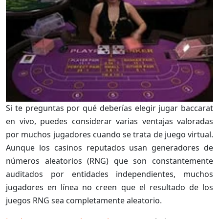
Si te preguntas por qué deberías elegir jugar baccarat
en vivo, puedes considerar varias ventajas valoradas
por muchos jugadores cuando se trata de juego virtual.
Aunque los casinos reputados usan generadores de
números aleatorios (RNG) que son constantemente
auditados por entidades independientes, muchos
jugadores en línea no creen que el resultado de los
juegos RNG sea completamente aleatorio.