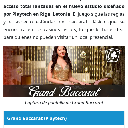
acceso total lanzadas en el nuevo estudio diseñado
por Playtech en Riga, Letonia
. El juego sigue las reglas
y el aspecto estándar del baccarat clásico que se
encuentra en los casinos físicos, lo que lo hace ideal
para quienes no pueden visitar un local presencial.
Captura de pantalla de Grand Baccarat
Grand Baccarat (Playtech)