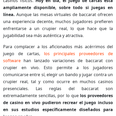
casinos físicos.
Hoy en día, el juego de cartas está
ampliamente disponible, sobre todo si juegas en
línea.
Aunque las mesas virtuales de baccarat ofrecen
una experiencia decente, muchos jugadores prefieren
enfrentarse a un crupier real, lo que hace que la
jugabilidad sea más auténtica y atractiva.
Para complacer a los aficionados más acérrimos del
juego de cartas,
los principales proveedores de
software
han lanzado variaciones de baccarat con
crupier en vivo. Esto permite a los jugadores
comunicarse entre sí, elegir un bando y jugar contra un
crupier real, tal y como ocurre en muchos casinos
presenciales. Las reglas del baccarat son
extremadamente sencillas, por lo que
los proveedores
de casino en vivo pudieron recrear el juego incluso
en sus estudios específicamente diseñados para