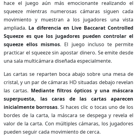
hace el juego aún más emocionante realizando el
squeeze mientras numerosas cámaras siguen cada
movimiento y muestran a los jugadores una vista
ampliada.
La diferencia en Live Baccarat Controlled
Squeeze es que los jugadores pueden controlar el
squeeze ellos mismos
. El juego incluso te permite
practicar el squeeze sin apostar dinero. Se emite desde
una sala multicámara diseñada especialmente.
Las cartas se reparten boca abajo sobre una mesa de
cristal, y un par de cámaras HD situadas debajo revelan
las cartas.
Mediante filtros ópticos y una máscara
superpuesta, las caras de las cartas aparecen
inicialmente borrosas
. Si haces clic o tocas uno de los
bordes de la carta, la máscara se despega y revela el
valor de la carta. Con múltiples cámaras, los jugadores
pueden seguir cada movimiento de cerca.