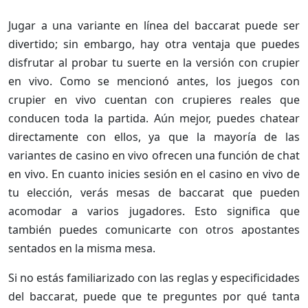
Jugar a una variante en línea del baccarat puede ser
divertido; sin embargo, hay otra ventaja que puedes
disfrutar al probar tu suerte en la versión con crupier
en vivo. Como se mencionó antes, los juegos con
crupier en vivo cuentan con crupieres reales que
conducen toda la partida. Aún mejor, puedes chatear
directamente con ellos, ya que la mayoría de las
variantes de casino en vivo ofrecen una función de chat
en vivo. En cuanto inicies sesión en el casino en vivo de
tu elección, verás mesas de baccarat que pueden
acomodar a varios jugadores. Esto significa que
también puedes comunicarte con otros apostantes
sentados en la misma mesa.
Si no estás familiarizado con las reglas y especificidades
del baccarat, puede que te preguntes por qué tanta