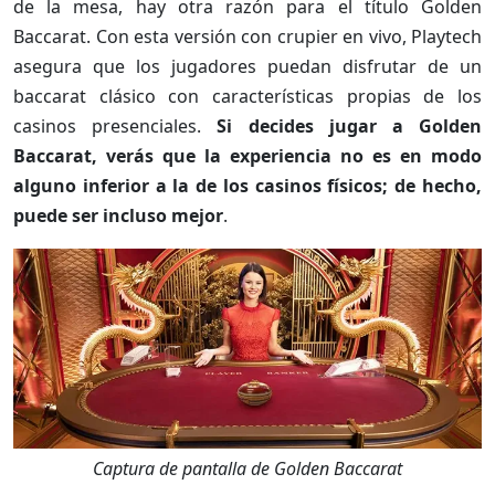
de la mesa, hay otra razón para el título Golden
Baccarat. Con esta versión con crupier en vivo, Playtech
asegura que los jugadores puedan disfrutar de un
baccarat clásico con características propias de los
casinos presenciales.
Si decides jugar a Golden
Baccarat, verás que la experiencia no es en modo
alguno inferior a la de los casinos físicos; de hecho,
puede ser incluso mejor
.
Captura de pantalla de Golden Baccarat