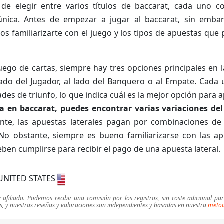
de elegir entre varios títulos de baccarat, cada uno c
única. Antes de empezar a jugar al baccarat, sin embar
 familiarizarte con el juego y los tipos de apuestas que
uego de cartas, siempre hay tres opciones principales en 
lado del Jugador, al lado del Banquero o al Empate. Cada
des de triunfo, lo que indica cuál es la mejor opción para a
a en baccarat, puedes encontrar varias variaciones del
te, las apuestas laterales pagan por combinaciones de 
 No obstante, siempre es bueno familiarizarse con las a
eben cumplirse para recibir el pago de una apuesta lateral.
UNITED STATES
afiliado. Podemos recibir una comisión por los registros, sin coste adicional para
os, y nuestras reseñas y valoraciones son independientes y basadas en nuestra
metod