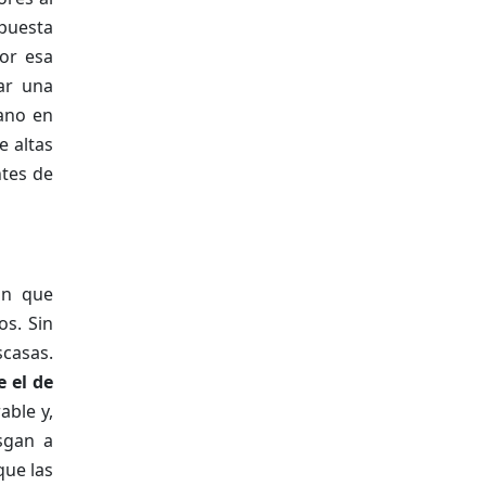
apuesta
or esa
car una
ano en
e altas
ntes de
an que
os. Sin
scasas.
 el de
able y,
sgan a
que las