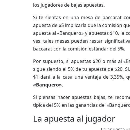
los jugadores de bajas apuestas.
Si te sientas en una mesa de baccarat c
apuesta de $5 implicaría que la comisión que 
apuesta al «Banquero» y apuestas $10, la 
ves, tales mesas pueden restar significat
baccarat con la comisión estándar del 5%.
Por supuesto, si apuestas $20 o más al «
sigue siendo el 5% de tu apuesta de $20. Si
$1 dará a la casa una ventaja de 3,35%, 
«Banquero»
.
Si piensas hacer apuestas bajas, te reco
típica del 5% en las ganancias del «Banquero
La apuesta al jugador
La apuesta «