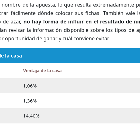
l nombre de la apuesta, lo que resulta extremadamente p
rar fácilmente dónde colocar sus fichas. También vale l
 de azar,
no hay forma de influir en el resultado de n
ían revisar la información disponible sobre los tipos de 
or oportunidad de ganar y cuál conviene evitar.
e la casa
Ventaja de la casa
1,06%
1,36%
14,40%