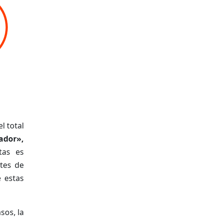
l total
ador»,
tas es
tes de
 estas
sos, la