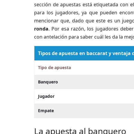
sección de apuestas está etiquetada con e
para los jugadores, ya que pueden encont
mencionar que, dado que este es un juego
ronda
. Por esa razón, los jugadores deber
con antelación para saber cuál les da la mej
Tipos de apuesta en baccarat y ventaja d
Tipo de apuesta
Banquero
Jugador
Empate
La apuesta al banquero