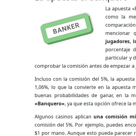
La apuesta «
como la mej
comparació
mencionar
jugadores, 
porcentaje 
particular y 
comprobar la comisión antes de empezar a 
Incluso con la comisión del 5%, la apuest
1,06%, lo que la convierte en la apuesta
buenas probabilidades de ganar, en la m
«Banquero»
, ya que esta opción ofrece la 
Algunos casinos aplican
una comisión mí
comisión del 5%. Por ejemplo, puedes enc
$1 por mano. Aunque esto pueda parecer r