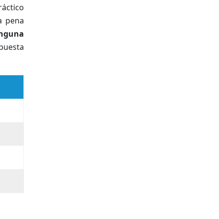
ráctico
a pena
inguna
apuesta