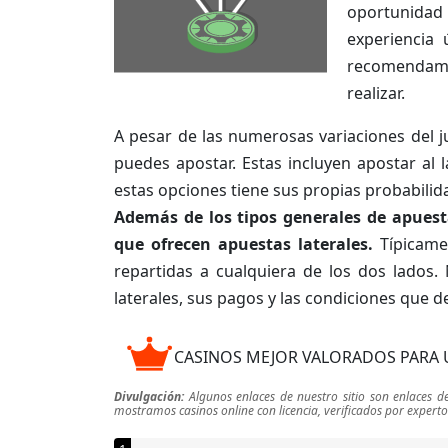
oportunidad 
experiencia 
recomendamos
realizar.
A pesar de las numerosas variaciones del j
puedes apostar. Estas incluyen apostar al 
estas opciones tiene sus propias probabilida
Además de los tipos generales de apuest
que ofrecen apuestas laterales.
Típicamen
repartidas a cualquiera de los dos lados.
laterales, sus pagos y las condiciones que d
CASINOS MEJOR VALORADOS PARA 
Divulgación:
Algunos enlaces de nuestro sitio son enlaces de 
mostramos casinos online con licencia, verificados por expert