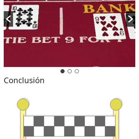
Conclusión