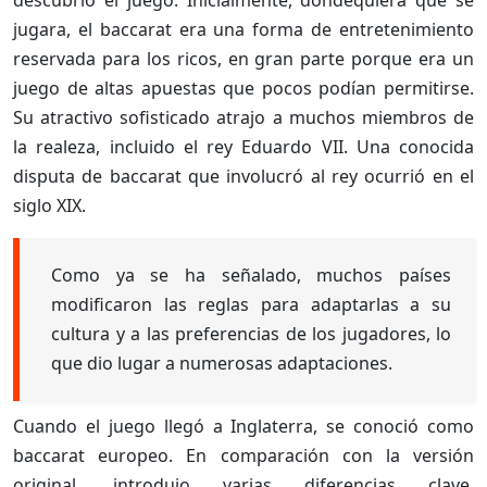
descubrió el juego. Inicialmente, dondequiera que se
jugara, el baccarat era una forma de entretenimiento
reservada para los ricos, en gran parte porque era un
juego de altas apuestas que pocos podían permitirse.
Su atractivo sofisticado atrajo a muchos miembros de
la realeza, incluido el rey Eduardo VII. Una conocida
disputa de baccarat que involucró al rey ocurrió en el
siglo XIX.
Como ya se ha señalado, muchos países
modificaron las reglas para adaptarlas a su
cultura y a las preferencias de los jugadores, lo
que dio lugar a numerosas adaptaciones.
Cuando el juego llegó a Inglaterra, se conoció como
baccarat europeo. En comparación con la versión
original, introdujo varias diferencias clave,