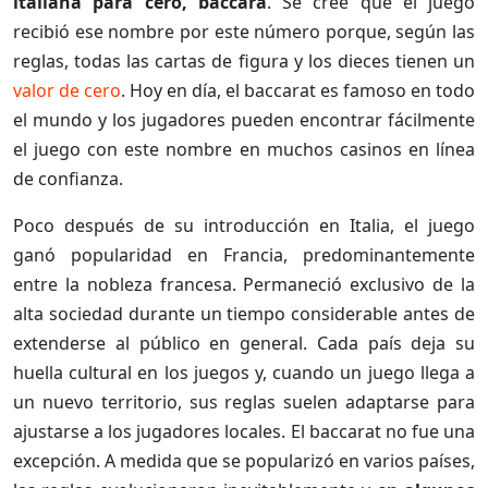
italiana para cero, baccara
. Se cree que el juego
recibió ese nombre por este número porque, según las
reglas, todas las cartas de figura y los dieces tienen un
valor de cero
. Hoy en día, el baccarat es famoso en todo
el mundo y los jugadores pueden encontrar fácilmente
el juego con este nombre en muchos casinos en línea
de confianza.
Poco después de su introducción en Italia, el juego
ganó popularidad en Francia, predominantemente
entre la nobleza francesa. Permaneció exclusivo de la
alta sociedad durante un tiempo considerable antes de
extenderse al público en general. Cada país deja su
huella cultural en los juegos y, cuando un juego llega a
un nuevo territorio, sus reglas suelen adaptarse para
ajustarse a los jugadores locales. El baccarat no fue una
excepción. A medida que se popularizó en varios países,