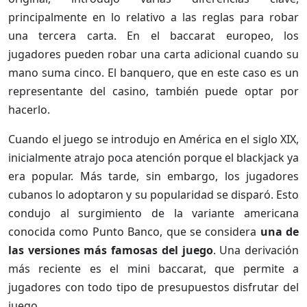
principalmente en lo relativo a las reglas para robar
una tercera carta. En el baccarat europeo, los
jugadores pueden robar una carta adicional cuando su
mano suma cinco. El banquero, que en este caso es un
representante del casino, también puede optar por
hacerlo.
Cuando el juego se introdujo en América en el siglo XIX,
inicialmente atrajo poca atención porque el blackjack ya
era popular. Más tarde, sin embargo, los jugadores
cubanos lo adoptaron y su popularidad se disparó. Esto
condujo al surgimiento de la variante americana
conocida como Punto Banco, que se considera
una de
las versiones más famosas del juego
. Una derivación
más reciente es el mini baccarat, que permite a
jugadores con todo tipo de presupuestos disfrutar del
juego.