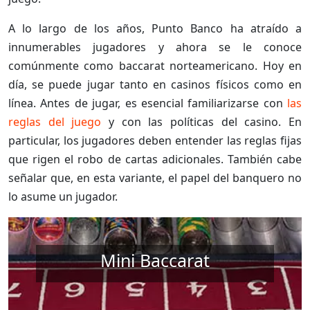
A lo largo de los años, Punto Banco ha atraído a
innumerables jugadores y ahora se le conoce
comúnmente como baccarat norteamericano. Hoy en
día, se puede jugar tanto en casinos físicos como en
línea. Antes de jugar, es esencial familiarizarse con
las
reglas del juego
y con las políticas del casino. En
particular, los jugadores deben entender las reglas fijas
que rigen el robo de cartas adicionales. También cabe
señalar que, en esta variante, el papel del banquero no
lo asume un jugador.
Mini Baccarat