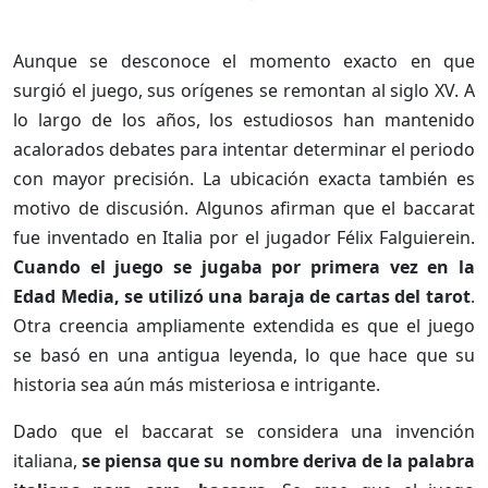
Aunque se desconoce el momento exacto en que
surgió el juego, sus orígenes se remontan al siglo XV. A
lo largo de los años, los estudiosos han mantenido
acalorados debates para intentar determinar el periodo
con mayor precisión. La ubicación exacta también es
motivo de discusión. Algunos afirman que el baccarat
fue inventado en Italia por el jugador Félix Falguierein.
Cuando el juego se jugaba por primera vez en la
Edad Media, se utilizó una baraja de cartas del tarot
.
Otra creencia ampliamente extendida es que el juego
se basó en una antigua leyenda, lo que hace que su
historia sea aún más misteriosa e intrigante.
Dado que el baccarat se considera una invención
italiana,
se piensa que su nombre deriva de la palabra