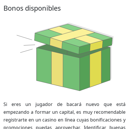
Bonos disponibles
Si eres un jugador de bacará nuevo que está
empezando a formar un capital, es muy recomendable
registrarte en un casino en línea cuyas bonificaciones y
promociones puedas aprovechar. Identificar buenas