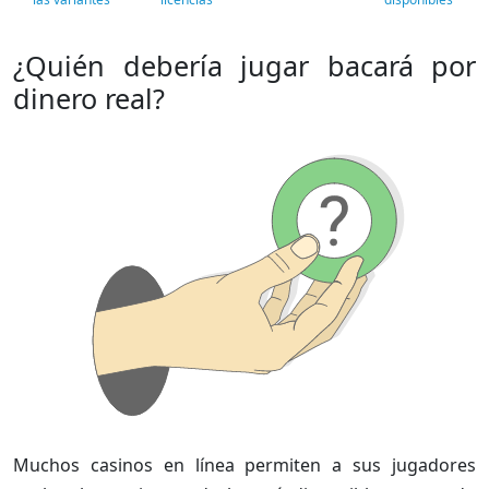
¿Quién debería jugar bacará por
dinero real?
Muchos casinos en línea permiten a sus jugadores