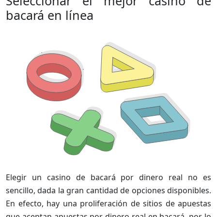
Seleccionar el mejor casino de
bacará en línea
Elegir un casino de bacará por dinero real no es
sencillo, dada la gran cantidad de opciones disponibles.
En efecto, hay una proliferación de sitios de apuestas
que aceptan apuestas por dinero real en bacará, por lo