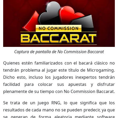
Captura de pantalla de No Commission Baccarat
Quienes estén familiarizados con el bacará clásico no
tendrán problema al jugar este título de Microgaming.
Dicho esto, incluso los jugadores inexpertos tendrán
facilidad para colocar sus apuestas y disfrutar
plenamente de su tiempo con No Commission Baccarat.
Se trata de un juego RNG, lo que significa que los
resultados de cada mano no se pueden predecir, ya que
se generan de forma aleatoria mediante software