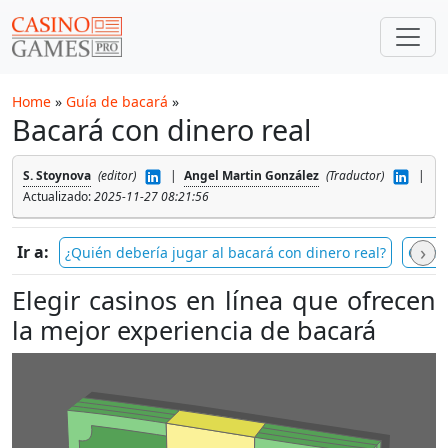
Saltar al contenido principal
Home
»
Guía de bacará
»
Bacará con dinero real
S. Stoynova
(editor)
|
Angel Martin González
(Traductor)
|
Actualizado:
2025-11-27 08:21:56
›
Ir a:
¿Quién debería jugar al bacará con dinero real?
Cómo 
Elegir casinos en línea que ofrecen
la mejor experiencia de bacará