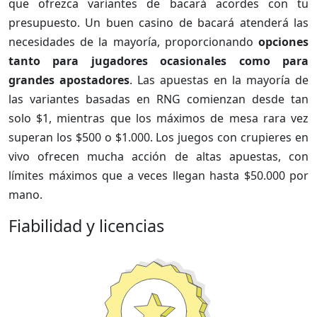
que ofrezca variantes de bacará acordes con tu
presupuesto. Un buen casino de bacará atenderá las
necesidades de la mayoría, proporcionando
opciones
tanto para jugadores ocasionales como para
grandes apostadores
. Las apuestas en la mayoría de
las variantes basadas en RNG comienzan desde tan
solo $1, mientras que los máximos de mesa rara vez
superan los $500 o $1.000. Los juegos con crupieres en
vivo ofrecen mucha acción de altas apuestas, con
límites máximos que a veces llegan hasta $50.000 por
mano.
Fiabilidad y licencias