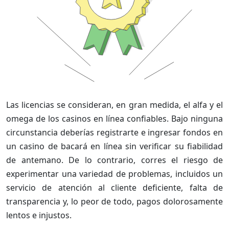
Las licencias se consideran, en gran medida, el alfa y el
omega de los casinos en línea confiables. Bajo ninguna
circunstancia deberías registrarte e ingresar fondos en
un casino de bacará en línea sin verificar su fiabilidad
de antemano. De lo contrario, corres el riesgo de
experimentar una variedad de problemas, incluidos un
servicio de atención al cliente deficiente, falta de
transparencia y, lo peor de todo, pagos dolorosamente
lentos e injustos.