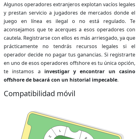
Algunos operadores extranjeros explotan vacíos legales
y prestan servicio a jugadores de mercados donde el
juego en línea es ilegal o no está regulado. Te
aconsejamos que te acerques a esos operadores con
cautela. Registrarse con ellos es más arriesgado, ya que
prácticamente no tendrás recursos legales si el
operador decide no pagar tus ganancias. Si registrarte
en uno de esos operadores offshore es tu única opción,
te instamos a
investigar y encontrar un casino
offshore de bacará con un historial impecable
.
Compatibilidad móvil