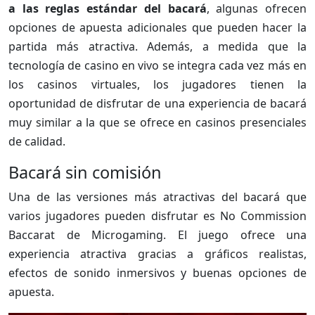
a las reglas estándar del bacará
, algunas ofrecen
opciones de apuesta adicionales que pueden hacer la
partida más atractiva. Además, a medida que la
tecnología de casino en vivo se integra cada vez más en
los casinos virtuales, los jugadores tienen la
oportunidad de disfrutar de una experiencia de bacará
muy similar a la que se ofrece en casinos presenciales
de calidad.
Bacará sin comisión
Una de las versiones más atractivas del bacará que
varios jugadores pueden disfrutar es No Commission
Baccarat de Microgaming. El juego ofrece una
experiencia atractiva gracias a gráficos realistas,
efectos de sonido inmersivos y buenas opciones de
apuesta.