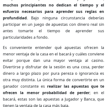
muchos principiantes no dedican el tiempo y el
esfuerzo necesarios para aprender sus reglas en
profundidad
. Bajo ninguna circunstancia deberías
participar en un juego de apuestas con dinero real sin
antes tomarte el tiempo de aprender sus
particularidades a fondo.
Es conveniente entender qué apuestas ofrecen la
menor ventaja de la casa en el bacará y cuáles conviene
evitar porque dan una mayor ventaja al casino.
Divertirse y disfrutar de la sesión es una cosa, perder
dinero a largo plazo por pura pereza o ignorancia es
otra muy distinta. La única forma de convertirte en un
ganador constante es
realizar las apuestas que te
ofrecen la menor probabilidad de perder
; en el
bacará, estas son las apuestas a Jugador y Banca, que
tienen la ventaja de la casa más baja.