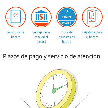
Cómo jugar al
Ventaja de la
Tipos de
Estrategia para
bacará
casa en el
apuestas en
el bacará
bacará
bacará
Plazos de pago y servicio de atención