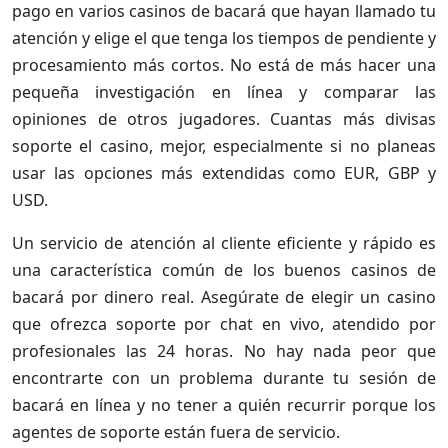
pago en varios casinos de bacará que hayan llamado tu
atención y elige el que tenga los tiempos de pendiente y
procesamiento más cortos. No está de más hacer una
pequeña investigación en línea y comparar las
opiniones de otros jugadores. Cuantas más divisas
soporte el casino, mejor, especialmente si no planeas
usar las opciones más extendidas como EUR, GBP y
USD.
Un servicio de atención al cliente eficiente y rápido es
una característica común de los buenos casinos de
bacará por dinero real. Asegúrate de elegir un casino
que ofrezca soporte por chat en vivo, atendido por
profesionales las 24 horas. No hay nada peor que
encontrarte con un problema durante tu sesión de
bacará en línea y no tener a quién recurrir porque los
agentes de soporte están fuera de servicio.