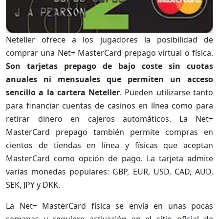
Neteller ofrece a los jugadores la posibilidad de
comprar una Net+ MasterCard prepago virtual o física.
Son tarjetas prepago de bajo coste sin cuotas
anuales ni mensuales que permiten un acceso
sencillo a la cartera Neteller
. Pueden utilizarse tanto
para financiar cuentas de casinos en línea como para
retirar dinero en cajeros automáticos. La Net+
MasterCard prepago también permite compras en
cientos de tiendas en línea y físicas que aceptan
MasterCard como opción de pago. La tarjeta admite
varias monedas populares: GBP, EUR, USD, CAD, AUD,
SEK, JPY y DKK.
La Net+ MasterCard física se envía en unas pocas
semanas y requiere activación en el sitio oficial de