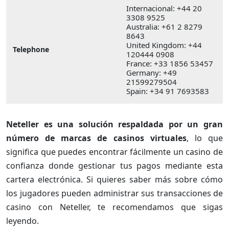
Internacional: +44 20
3308 9525
Australia: +61 2 8279
8643
United Kingdom: +44
Telephone
120444 0908
France: +33 1856 53457
Germany: +49
21599279504
Spain: +34 91 7693583
Neteller es una solución respaldada por un gran
número de marcas de casinos virtuales
, lo que
significa que puedes encontrar fácilmente un casino de
confianza donde gestionar tus pagos mediante esta
cartera electrónica. Si quieres saber más sobre cómo
los jugadores pueden administrar sus transacciones de
casino con Neteller, te recomendamos que sigas
leyendo.