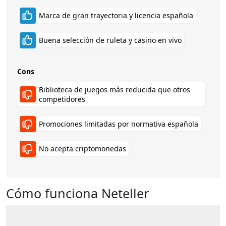
Marca de gran trayectoria y licencia española
Buena selección de ruleta y casino en vivo
Cons
Biblioteca de juegos más reducida que otros
competidores
Promociones limitadas por normativa española
No acepta criptomonedas
Cómo funciona Neteller