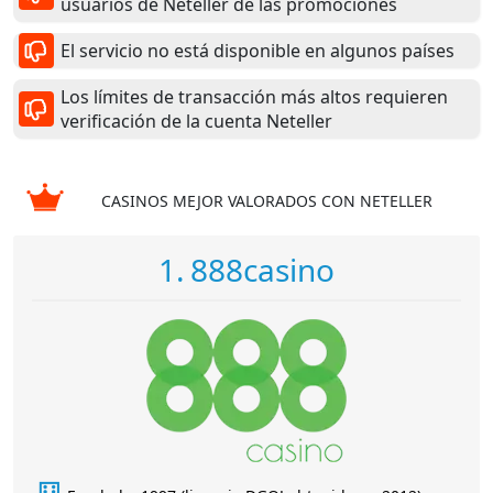
usuarios de Neteller de las promociones
El servicio no está disponible en algunos países
Los límites de transacción más altos requieren
verificación de la cuenta Neteller
CASINOS MEJOR VALORADOS CON NETELLER
888casino