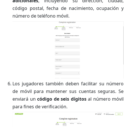
adicionales
, incluyendo su dirección, ciudad,
código postal, fecha de nacimiento, ocupación y
número de teléfono móvil.
Los jugadores también deben facilitar su número
de móvil para mantener sus cuentas seguras. Se
enviará un
código de seis dígitos
al número móvil
para fines de verificación.