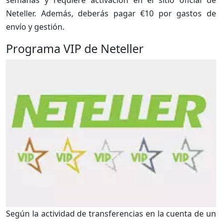
Neteller. Además, deberás pagar €10 por gastos de
envío y gestión.
Programa VIP de Neteller
Según la actividad de transferencias en la cuenta de un