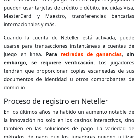
pueden usar tarjetas de crédito o débito, incluidas Visa,
MasterCard y Maestro, transferencias bancarias
internacionales y más.
Cuando la cuenta de Neteller está activada, puede
usarse para transacciones instantáneas a cuentas de
juego en línea.
Para
retiradas de ganancias
, sin
embargo, se requiere verificación
. Los jugadores
tendrán que proporcionar copias escaneadas de sus
documentos de identidad u otros comprobantes de
domicilio.
Proceso de registro en Neteller
En los últimos años ha habido un aumento notable de
la innovación no solo en los casinos interactivos, sino
también en las soluciones de pago. La variedad de
métodos de pago que los jugadores pueden utilizar