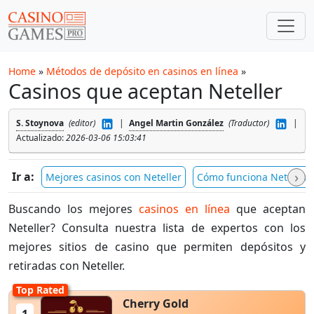
Saltar al contenido principal
Home
»
Métodos de depósito en casinos en línea
»
Casinos que aceptan Neteller
S. Stoynova
(editor)
|
Angel Martin González
(Traductor)
|
Actualizado:
2026-03-06 15:03:41
›
Ir a:
Mejores casinos con Neteller
Cómo funciona Neteller
Buscando los mejores
casinos en línea
que aceptan
Neteller? Consulta nuestra lista de expertos con los
mejores sitios de casino que permiten depósitos y
retiradas con Neteller.
Cherry Gold