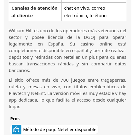
Canales de atención
chat en vivo, correo
al cliente
electrónico, teléfono
William Hill es uno de los operadores más veteranos del
sector y posee licencia de la DGOJ para operar
legalmente en España. Su casino online está
completamente disponible en español y permite realizar
depósitos y retiradas con Neteller, un plus para quienes
buscan transacciones rápidas y sin compartir datos
bancarios.
El sitio ofrece más de 700 juegos entre tragaperras,
ruleta y mesas en vivo, con títulos emblemáticos de
Playtech y NetEnt. La versión móvil es muy estable y hay
app dedicada, lo que facilita el acceso desde cualquier
lugar.
Pros
Método de pago Neteller disponible