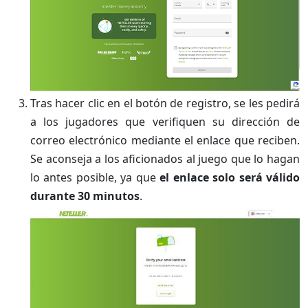
Tras hacer clic en el botón de registro, se les pedirá
a los jugadores que verifiquen su dirección de
correo electrónico mediante el enlace que reciben.
Se aconseja a los aficionados al juego que lo hagan
lo antes posible, ya que
el enlace solo será válido
durante 30 minutos
.