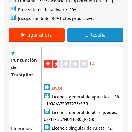
Fundado: 1997 (licencia DGOJ obtenida en 2012)
Proveedores de software: 20+
Juegos con bote: 30+ botes progresivos
Jugar ahora
Reseña
Puntuación
1,5
de
Trustpilot
DGOJ
Licencia general de apuestas: 138-
11/GA/A75057273/SGR
Licencia general de otros juegos:
68-11/GO/N0440805J/SGR
Licencia singular de ruleta: 72-
Licencias