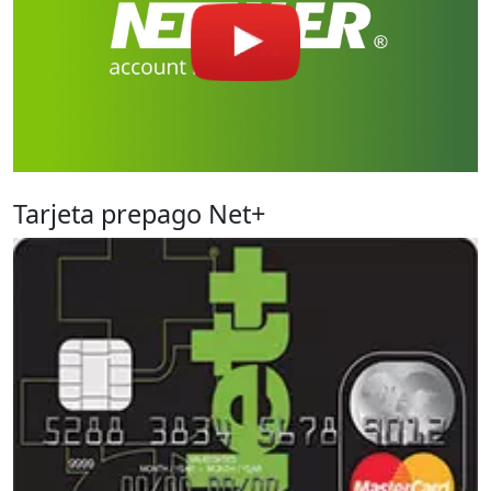
Tarjeta prepago Net+