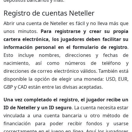
Registro de cuentas Neteller
Abrir una cuenta de Neteller es fácil y no lleva más que
unos minutos.
Para registrarse y crear su propia
cartera electrónica, los jugadores deben facilitar su
información personal en el formulario de registro
.
Esto incluye nombres, direcciones y fechas de
nacimiento, así como números de teléfono y
direcciones de correo electrónico válidos. También está
disponible la opción de elegir una moneda: USD, EUR,
GBP y CAD están entre las divisas aceptadas.
Una vez completado el registro, el jugador recibe un
ID de Neteller y un ID seguro
. La cuenta necesita estar
vinculada a una cuenta bancaria u otro método de
financiación para poder recibir fondos y usarse
correctamente en el juego en línea. Aquí los jugadores