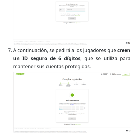
A continuación, se pedirá a los jugadores que
creen
un ID seguro de 6 dígitos
, que se utiliza para
mantener sus cuentas protegidas.