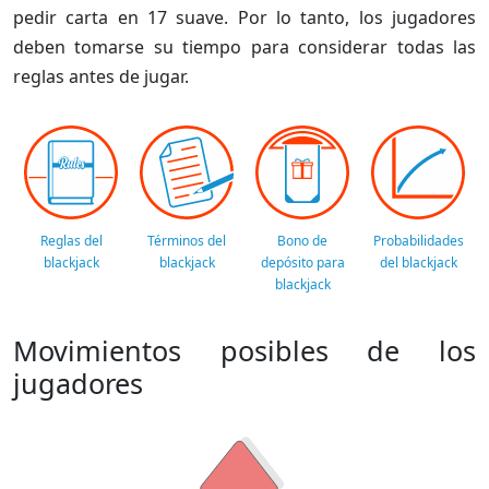
pedir carta en 17 suave. Por lo tanto, los jugadores
deben tomarse su tiempo para considerar todas las
reglas antes de jugar.
Reglas del
Términos del
Bono de
Probabilidades
blackjack
blackjack
depósito para
del blackjack
blackjack
Movimientos posibles de los
jugadores