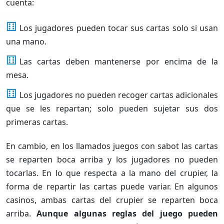
cuenta:
Los jugadores pueden tocar sus cartas solo si usan
una mano.
Las cartas deben mantenerse por encima de la
mesa.
Los jugadores no pueden recoger cartas adicionales
que se les repartan; solo pueden sujetar sus dos
primeras cartas.
En cambio, en los llamados juegos con sabot las cartas
se reparten boca arriba y los jugadores no pueden
tocarlas. En lo que respecta a la mano del crupier, la
forma de repartir las cartas puede variar. En algunos
casinos, ambas cartas del crupier se reparten boca
arriba.
Aunque algunas reglas del juego pueden