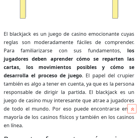
El blackjack es un juego de casino emocionante cuyas
reglas son moderadamente fáciles de comprender.
Para familiarizarse con sus fundamentos,
los
jugadores deben aprender cómo se reparten las
cartas, los movimientos posibles y cómo se
desarrolla el proceso de juego
. El papel del crupier
también es algo a tener en cuenta, ya que es la persona
responsable de dirigir la partida. El blackjack es un
juego de casino muy interesante que atrae a jugadores
de todo el mundo. Por eso puede encontrarse en la
»
mayoría de los casinos físicos y también en los casinos
en línea.