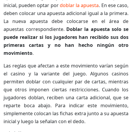
inicial, pueden optar por
doblar la apuesta
. En ese caso,
deben colocar una apuesta adicional igual a la primera.
La nueva apuesta debe colocarse en el área de
apuestas correspondiente.
Doblar la apuesta solo se
puede realizar si los jugadores han recibido sus dos
primeras cartas y no han hecho ningún otro
movimiento
.
Las reglas que afectan a este movimiento varían según
el casino y la variante del juego. Algunos casinos
permiten doblar con cualquier par de cartas, mientras
que otros imponen ciertas restricciones. Cuando los
jugadores doblan, reciben una carta adicional, que se
reparte boca abajo. Para indicar este movimiento,
simplemente colocan las fichas extra junto a su apuesta
inicial y luego la señalan con el dedo.