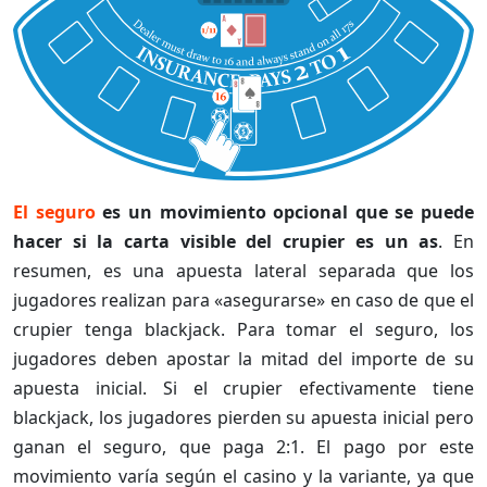
El seguro
es un movimiento opcional que se puede
hacer si la carta visible del crupier es un as
. En
resumen, es una apuesta lateral separada que los
jugadores realizan para «asegurarse» en caso de que el
crupier tenga blackjack. Para tomar el seguro, los
jugadores deben apostar la mitad del importe de su
apuesta inicial. Si el crupier efectivamente tiene
blackjack, los jugadores pierden su apuesta inicial pero
ganan el seguro, que paga 2:1. El pago por este
movimiento varía según el casino y la variante, ya que