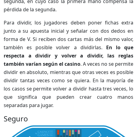
segunda, en cuyo caso la primera mano compensa la
pérdida de la segunda.
Para dividir, los jugadores deben poner fichas extra
junto a su apuesta inicial y señalar con dos dedos en
forma de V. Si reciben dos cartas más del mismo valor,
también es posible volver a dividirlas.
En lo que
respecta a dividir y volver a dividir, las reglas
también varían según el casino
. A veces no se permite
dividir en absoluto, mientras que otras veces es posible
dividir tantas veces como se quiera. En la mayoría de
los casos se permite volver a dividir hasta tres veces, lo
que significa que pueden crear cuatro manos
separadas para jugar.
Seguro