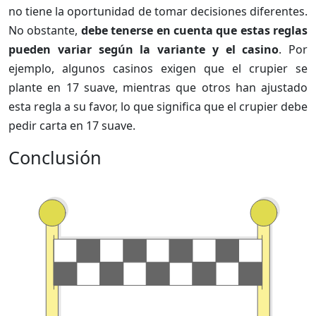
no tiene la oportunidad de tomar decisiones diferentes.
No obstante,
debe tenerse en cuenta que estas reglas
pueden variar según la variante y el casino
. Por
ejemplo, algunos casinos exigen que el crupier se
plante en 17 suave, mientras que otros han ajustado
esta regla a su favor, lo que significa que el crupier debe
pedir carta en 17 suave.
Conclusión