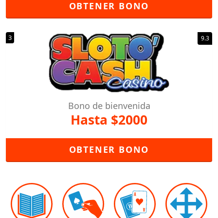
OBTENER BONO
9.3
Bono de bienvenida
Hasta $2000
OBTENER BONO