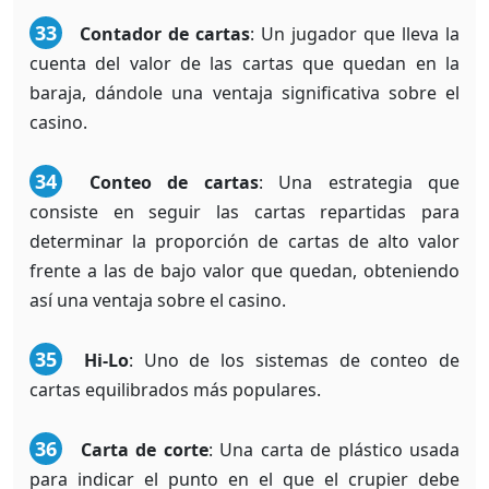
Contador de cartas
: Un jugador que lleva la
cuenta del valor de las cartas que quedan en la
baraja, dándole una ventaja significativa sobre el
casino.
Conteo de cartas
: Una estrategia que
consiste en seguir las cartas repartidas para
determinar la proporción de cartas de alto valor
frente a las de bajo valor que quedan, obteniendo
así una ventaja sobre el casino.
Hi-Lo
: Uno de los sistemas de conteo de
cartas equilibrados más populares.
Carta de corte
: Una carta de plástico usada
para indicar el punto en el que el crupier debe