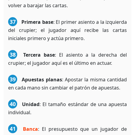
volver a barajar las cartas.
Primera base
: El primer asiento a la izquierda
del crupier; el jugador aquí recibe las cartas
iniciales primero y actúa primero.
Tercera base
: El asiento a la derecha del
crupier; el jugador aquí es el último en actuar.
Apuestas planas
: Apostar la misma cantidad
en cada mano sin cambiar el patrón de apuestas.
Unidad
: El tamaño estándar de una apuesta
individual.
Banca
: El presupuesto que un jugador de