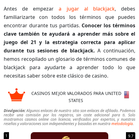
Antes de empezar
a jugar al blackjack
, debes
familiarizarte con todos los términos que puedes
encontrar durante tus partidas.
Conocer los términos
clave también te ayudará a aprender más sobre el
juego del 21 y la estrategia correcta para aplicar
durante tus sesiones de blackjack.
A continuación,
hemos recopilado un glosario de términos comunes de
blackjack para ayudarte a aprender todo lo que
necesitas saber sobre este clásico de casino.
CASINOS MEJOR VALORADOS PARA UNITED
STATES
Divulgación:
Algunos enlaces de nuestro sitio son enlaces de afiliado. Podemos
recibir una comisión por los registros, sin coste adicional para ti. Solo
mostramos casinos online con licencia, verificados por expertos, y nuestras
reseñas y valoraciones son independientes y basadas en nuestra
metodología
.
9.7