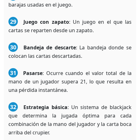
barajas usadas en el juego.
Juego con zapato
: Un juego en el que las
cartas se reparten desde un zapato.
Bandeja de descarte
: La bandeja donde se
colocan las cartas descartadas.
Pasarse
: Ocurre cuando el valor total de la
mano de un jugador supera 21, lo que resulta en
una pérdida instantánea.
Estrategia básica
: Un sistema de blackjack
que determina la jugada óptima para cada
combinación de la mano del jugador y la carta boca
arriba del crupier.