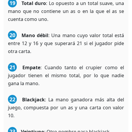
Total duro
: Lo opuesto a un total suave, una
mano que no contiene un as o en la que el as se
cuenta como uno.
Mano débil
: Una mano cuyo valor total está
entre 12 y 16 y que superará 21 si el jugador pide
otra carta.
Empate
: Cuando tanto el crupier como el
jugador tienen el mismo total, por lo que nadie
gana la mano.
Blackjack
: La mano ganadora más alta del
juego, compuesta por un as y una carta con valor
10.
Veintiuno
: Otro nombre para blackjack.