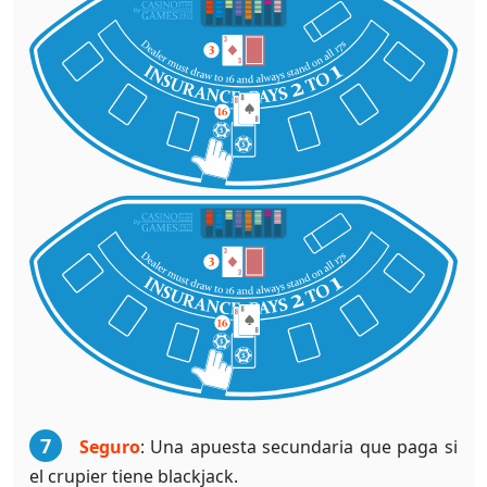
Seguro
: Una apuesta secundaria que paga si
el crupier tiene blackjack.