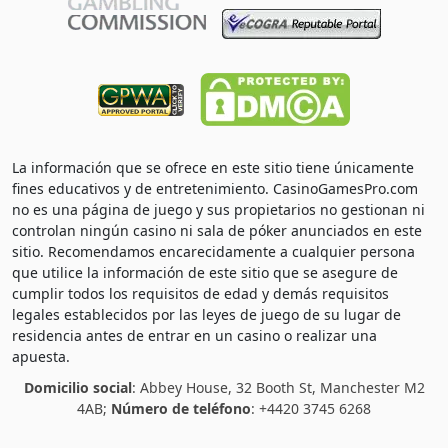
La información que se ofrece en este sitio tiene únicamente
fines educativos y de entretenimiento. CasinoGamesPro.com
no es una página de juego y sus propietarios no gestionan ni
controlan ningún casino ni sala de póker anunciados en este
sitio. Recomendamos encarecidamente a cualquier persona
que utilice la información de este sitio que se asegure de
cumplir todos los requisitos de edad y demás requisitos
legales establecidos por las leyes de juego de su lugar de
residencia antes de entrar en un casino o realizar una
apuesta.
Domicilio social
: Abbey House, 32 Booth St, Manchester M2
4AB;
Número de teléfono
: +4420 3745 6268