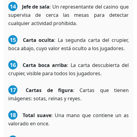
Jefe de sala
: Un representante del casino que
supervisa de cerca las mesas para detectar
cualquier actividad prohibida.
Carta oculta
: La segunda carta del crupier,
boca abajo, cuyo valor está oculto a los jugadores.
Carta boca arriba
: La carta descubierta del
crupier, visible para todos los jugadores.
Cartas de figura
: Cartas que tienen
imágenes: sotas, reinas y reyes.
Total suave
: Una mano que contiene un as
valorado en once.