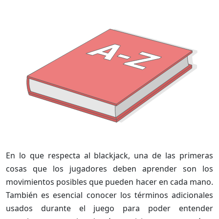
En lo que respecta al blackjack, una de las primeras
cosas que los jugadores deben aprender son los
movimientos posibles que pueden hacer en cada mano.
También es esencial conocer los términos adicionales
usados durante el juego para poder entender