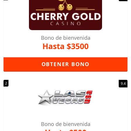
Bono de bienvenida
Hasta $3500
OBTENER BONO
9.4
Bono de bienvenida