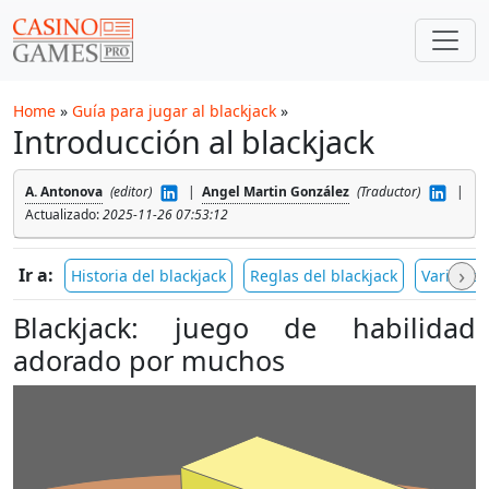
Saltar al contenido principal
Home
»
Guía para jugar al blackjack
»
Introducción al blackjack
A. Antonova
(editor)
|
Angel Martin González
(Traductor)
|
Actualizado:
2025-11-26 07:53:12
›
Ir a:
Historia del blackjack
Reglas del blackjack
Variacion
Blackjack: juego de habilidad
adorado por muchos