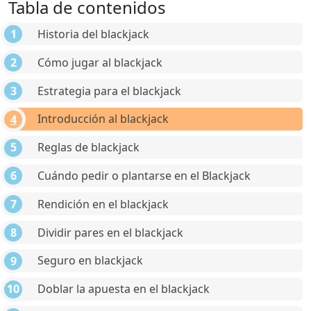
Tabla de contenidos
Historia del blackjack
Cómo jugar al blackjack
Estrategia para el blackjack
Introducción al blackjack
Reglas de blackjack
Cuándo pedir o plantarse en el Blackjack
Rendición en el blackjack
Dividir pares en el blackjack
Seguro en blackjack
Doblar la apuesta en el blackjack