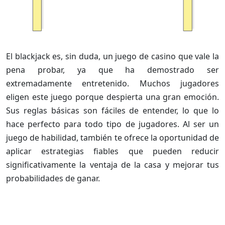
El blackjack es, sin duda, un juego de casino que vale la
pena probar, ya que ha demostrado ser
extremadamente entretenido. Muchos jugadores
eligen este juego porque despierta una gran emoción.
Sus reglas básicas son fáciles de entender, lo que lo
hace perfecto para todo tipo de jugadores. Al ser un
juego de habilidad, también te ofrece la oportunidad de
aplicar estrategias fiables que pueden reducir
significativamente la ventaja de la casa y mejorar tus
probabilidades de ganar.