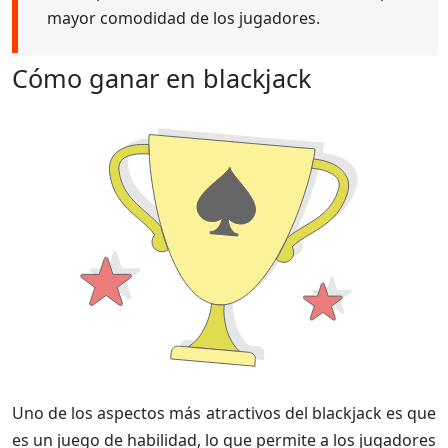
mayor comodidad de los jugadores.
Cómo ganar en blackjack
Uno de los aspectos más atractivos del blackjack es que
es un juego de habilidad, lo que permite a los jugadores