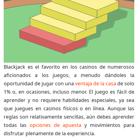
Blackjack es el favorito en los casinos de numerosos
aficionados a los juegos, a menudo dándoles la
oportunidad de jugar con una
ventaja de la casa
de solo
1% o, en ocasiones, incluso menor. El juego es fácil de
aprender y no requiere habilidades especiales, ya sea
que juegues en casinos físicos o en línea. Aunque las
reglas son relativamente sencillas, aún debes aprender
todas las
opciones de apuesta
y movimientos para
disfrutar plenamente de la experiencia.