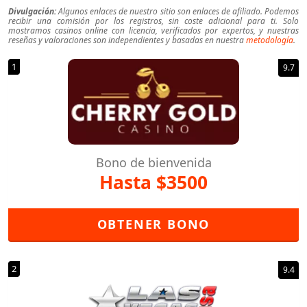
Divulgación:
Algunos enlaces de nuestro sitio son enlaces de afiliado. Podemos
recibir una comisión por los registros, sin coste adicional para ti. Solo
mostramos casinos online con licencia, verificados por expertos, y nuestras
reseñas y valoraciones son independientes y basadas en nuestra
metodología
.
9.7
Bono de bienvenida
Hasta $3500
OBTENER BONO
9.4