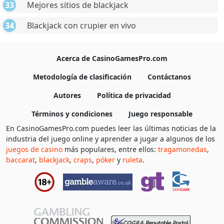
Mejores sitios de blackjack
Blackjack con crupier en vivo
Acerca de CasinoGamesPro.com
Metodología de clasificación
Contáctanos
Autores
Política de privacidad
Términos y condiciones
Juego responsable
En CasinoGamesPro.com puedes leer las últimas noticias de la
industria del juego online y aprender a jugar a algunos de los
juegos de casino
más populares, entre ellos:
tragamonedas
,
baccarat
,
blackjack
,
craps
,
póker
y
ruleta
.