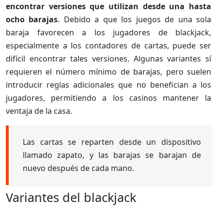
encontrar versiones que utilizan desde una hasta
ocho barajas
. Debido a que los juegos de una sola
baraja favorecen a los jugadores de blackjack,
especialmente a los contadores de cartas, puede ser
difícil encontrar tales versiones. Algunas variantes sí
requieren el número mínimo de barajas, pero suelen
introducir reglas adicionales que no benefician a los
jugadores, permitiendo a los casinos mantener la
ventaja de la casa.
Las cartas se reparten desde un dispositivo
llamado zapato, y las barajas se barajan de
nuevo después de cada mano.
Variantes del blackjack