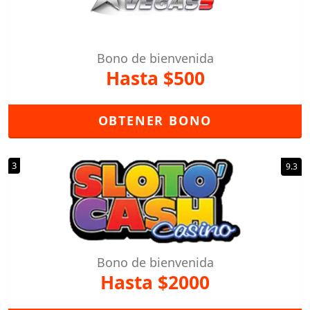
Bono de bienvenida
Hasta $500
OBTENER BONO
9.3
Bono de bienvenida
Hasta $2000