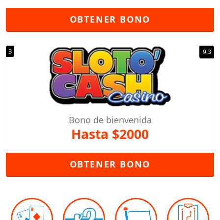
OBTENER BONO
9.3
Bono de bienvenida
Hasta $2000
OBTENER BONO