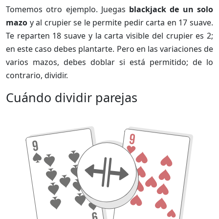
Tomemos otro ejemplo. Juegas
blackjack de un solo
mazo
y al crupier se le permite pedir carta en 17 suave.
Te reparten 18 suave y la carta visible del crupier es 2;
en este caso debes plantarte. Pero en las variaciones de
varios mazos, debes doblar si está permitido; de lo
contrario, dividir.
Cuándo dividir parejas