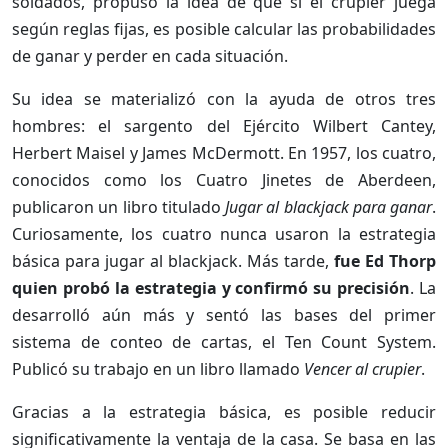
soldados, propuso la idea de que si el crupier juega
según reglas fijas, es posible calcular las probabilidades
de ganar y perder en cada situación.
Su idea se materializó con la ayuda de otros tres
hombres: el sargento del Ejército Wilbert Cantey,
Herbert Maisel y James McDermott. En 1957, los cuatro,
conocidos como los Cuatro Jinetes de Aberdeen,
publicaron un libro titulado
Jugar al blackjack para ganar
.
Curiosamente, los cuatro nunca usaron la estrategia
básica para jugar al blackjack. Más tarde,
fue Ed Thorp
quien probó la estrategia y confirmó su precisión
. La
desarrolló aún más y sentó las bases del primer
sistema de conteo de cartas, el Ten Count System.
Publicó su trabajo en un libro llamado
Vencer al crupier
.
Gracias a la estrategia básica, es posible reducir
significativamente la ventaja de la casa. Se basa en las