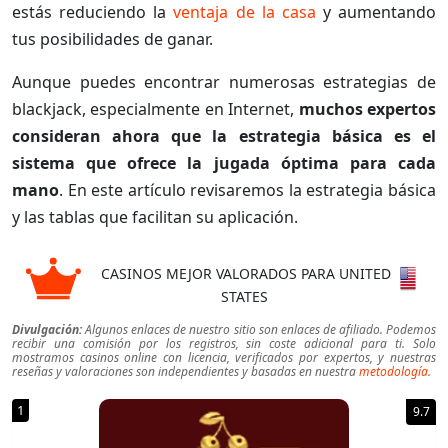
estás reduciendo la
ventaja de la casa
y aumentando
tus posibilidades de ganar.
Aunque puedes encontrar numerosas estrategias de
blackjack, especialmente en Internet,
muchos expertos
consideran ahora que la estrategia básica es el
sistema que ofrece la jugada óptima para cada
mano
. En este artículo revisaremos la estrategia básica
y las tablas que facilitan su aplicación.
CASINOS MEJOR VALORADOS PARA UNITED
STATES
Divulgación:
Algunos enlaces de nuestro sitio son enlaces de afiliado. Podemos
recibir una comisión por los registros, sin coste adicional para ti. Solo
mostramos casinos online con licencia, verificados por expertos, y nuestras
reseñas y valoraciones son independientes y basadas en nuestra
metodología
.
9.7