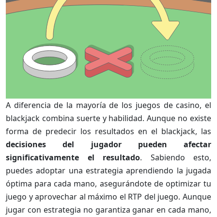
A diferencia de la mayoría de los juegos de casino, el
blackjack combina suerte y habilidad. Aunque no existe
forma de predecir los resultados en el blackjack, las
decisiones del jugador pueden afectar
significativamente el resultado
. Sabiendo esto,
puedes adoptar una estrategia aprendiendo la jugada
óptima para cada mano, asegurándote de optimizar tu
juego y aprovechar al máximo el RTP del juego. Aunque
jugar con estrategia no garantiza ganar en cada mano,