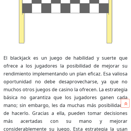
El blackjack es un juego de habilidad y suerte que
ofrece a los jugadores la posibilidad de mejorar su
rendimiento implementando un plan eficaz. Esa valiosa
oportunidad no debe desaprovecharse, ya que no
muchos otros juegos de casino la ofrecen. La estrategia
básica no garantiza que los jugadores ganen cada
»
mano; sin embargo, les da muchas más posibilidades
de hacerlo. Gracias a ella, pueden tomar decisiones
más acertadas con su mano y mejorar
considerablemente su juego. Esta estrategia la usan