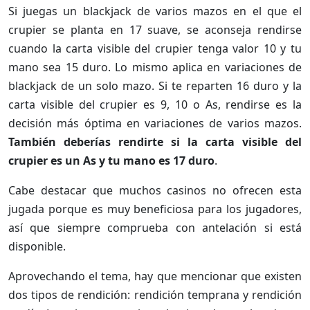
Si juegas un blackjack de varios mazos en el que el
crupier se planta en 17 suave, se aconseja rendirse
cuando la carta visible del crupier tenga valor 10 y tu
mano sea 15 duro. Lo mismo aplica en variaciones de
blackjack de un solo mazo. Si te reparten 16 duro y la
carta visible del crupier es 9, 10 o As, rendirse es la
decisión más óptima en variaciones de varios mazos.
También deberías rendirte si la carta visible del
crupier es un As y tu mano es 17 duro
.
Cabe destacar que muchos casinos no ofrecen esta
jugada porque es muy beneficiosa para los jugadores,
así que siempre comprueba con antelación si está
disponible.
Aprovechando el tema, hay que mencionar que existen
dos tipos de rendición: rendición temprana y rendición