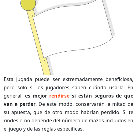
Esta jugada puede ser extremadamente beneficiosa,
pero solo si los jugadores saben cuándo usarla. En
general,
es mejor
rendirse
si están seguros de que
van a perder
. De este modo, conservarán la mitad de
su apuesta, que de otro modo habrían perdido. Si te
rindes o no depende del número de mazos incluidos en
el juego y de las reglas específicas.