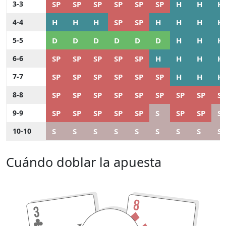
3-3
SP
SP
SP
SP
SP
SP
H
H
H
4-4
H
H
H
SP
SP
H
H
H
H
5-5
D
D
D
D
D
D
H
H
H
6-6
SP
SP
SP
SP
SP
H
H
H
H
7-7
SP
SP
SP
SP
SP
SP
H
H
H
8-8
SP
SP
SP
SP
SP
SP
SP
SP
SP
9-9
SP
SP
SP
SP
SP
S
SP
SP
S
10-10
S
S
S
S
S
S
S
S
S
Cuándo doblar la apuesta