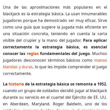
Una de las aproximaciones más populares en el
blackjack es la estrategia básica. La usan innumerables
jugadores porque ha demostrado ser muy eficaz. Sirve
como una guía que sugiere la jugada más eficiente en
una situación concreta, teniendo en cuenta la carta
visible del crupier y la mano del jugador.
Para aplicar
correctamente la estrategia básica, es esencial
conocer las
reglas
fundamentales del juego
. Muchos
jugadores desconocen términos básicos como
manos
blandas y duras
, lo que les impide comprender el juego
correctamente.
La
historia
de la estrategia básica se remonta a 1952
,
cuando un grupo de soldados decidió jugar al blackjack
durante su servicio en el cuartel del Ejército de EE. UU.
en Aberdeen, Maryland. Roger Baldwin, uno de los