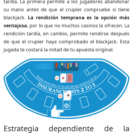
tardía. La primera permite a los jugadores abandonar
su mano antes de que el crupier compruebe si tiene
blackjack.
La rendición temprana es la opción más
ventajosa
, por lo que no muchos casinos la ofrecen. La
rendición tardía, en cambio, permite rendirse después
de que el crupier haya comprobado el blackjack. Esta
jugada te costará la mitad de tu apuesta original.
Estrategia dependiente de la