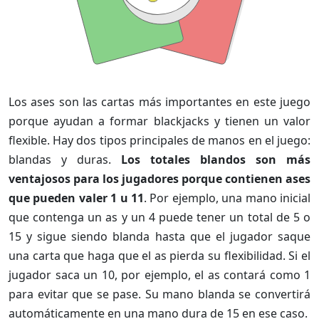
Los ases son las cartas más importantes en este juego
porque ayudan a formar blackjacks y tienen un valor
flexible. Hay dos tipos principales de manos en el juego:
blandas y duras.
Los totales blandos son más
ventajosos para los jugadores porque contienen ases
que pueden valer 1 u 11
. Por ejemplo, una mano inicial
que contenga un as y un 4 puede tener un total de 5 o
15 y sigue siendo blanda hasta que el jugador saque
una carta que haga que el as pierda su flexibilidad. Si el
jugador saca un 10, por ejemplo, el as contará como 1
para evitar que se pase. Su mano blanda se convertirá
automáticamente en una mano dura de 15 en ese caso.