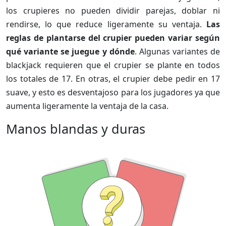
los crupieres no pueden dividir parejas, doblar ni
rendirse, lo que reduce ligeramente su ventaja.
Las
reglas de plantarse del crupier pueden variar según
qué variante se juegue y dónde
. Algunas variantes de
blackjack requieren que el crupier se plante en todos
los totales de 17. En otras, el crupier debe pedir en 17
suave, y esto es desventajoso para los jugadores ya que
aumenta ligeramente la ventaja de la casa.
Manos blandas y duras