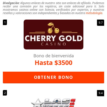
Divulgación:
Algunos enlaces de nuestro sitio son enlaces de afiliado. Podemos
recibir una comisión por los registros, sin coste adicional para ti. Solo
mostramos casinos online con licencia, verificados por expertos, y nuestras
reseñas y valoraciones son independientes y basadas en nuestra
metodología
.
9.7
Bono de bienvenida
Hasta $3500
OBTENER BONO
9.4