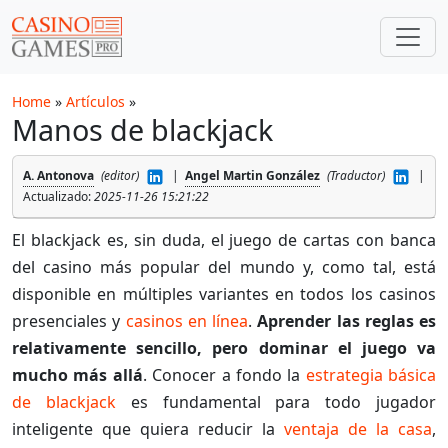
Saltar al contenido principal
Home
»
Artículos
»
Manos de blackjack
A. Antonova
(editor)
|
Angel Martin González
(Traductor)
|
Actualizado:
2025-11-26 15:21:22
El blackjack es, sin duda, el juego de cartas con banca
del casino más popular del mundo y, como tal, está
disponible en múltiples variantes en todos los casinos
presenciales y
casinos en línea
.
Aprender las reglas es
relativamente sencillo, pero dominar el juego va
mucho más allá
. Conocer a fondo la
estrategia básica
de blackjack
es fundamental para todo jugador
inteligente que quiera reducir la
ventaja de la casa
,