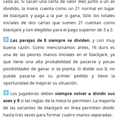
cada as. Si sacan una carta de valor diez junto a un as
dividido, la mano cuenta como un 21 normal en lugar
de blackjack y paga a la par si gana. Sólo los totales
iniciales de dos cartas que sumen 21 cuentan como
blackjack y son elegibles para el pago superior de 3 a 2.
Las parejas de 8 siempre se dividen
, y con muy
buena razón. Como mencionamos antes, 16 duro es
una de las peores manos iniciales en el blackjack, ya
que tiene una alta probabilidad de pasarse y pocas
posibilidades de ganar si se planta. Si divide sus 8, no
puede pasarse en su primer pedido y tiene la
oportunidad de mejorar su situación.
Los jugadores deben
siempre volver a dividir sus
ases y 8
si las reglas de la mesa lo permiten. La mayoría
de las variantes de blackjack en línea permiten dividir
hasta tres veces para formar cuatro manos separadas.