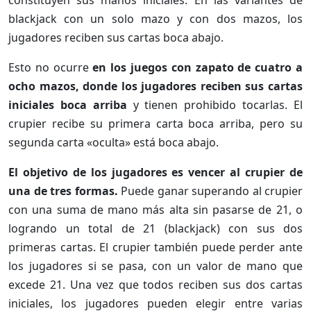
constituyen sus manos iniciales. En las variantes de
blackjack con un solo mazo y con dos mazos, los
jugadores reciben sus cartas boca abajo.
Esto no ocurre
en los juegos con zapato de cuatro a
ocho mazos, donde los jugadores reciben sus cartas
iniciales boca arriba
y tienen prohibido tocarlas. El
crupier recibe su primera carta boca arriba, pero su
segunda carta «oculta» está boca abajo.
El objetivo de los jugadores es vencer al crupier de
una de tres formas.
Puede ganar superando al crupier
con una suma de mano más alta sin pasarse de 21, o
logrando un total de 21 (blackjack) con sus dos
primeras cartas. El crupier también puede perder ante
los jugadores si se pasa, con un valor de mano que
excede 21. Una vez que todos reciben sus dos cartas
iniciales, los jugadores pueden elegir entre varias