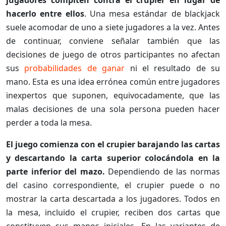
jugadores compiten contra el crupier en lugar de
hacerlo entre ellos
. Una mesa estándar de blackjack
suele acomodar de uno a siete jugadores a la vez. Antes
de continuar, conviene señalar también que las
decisiones de juego de otros participantes no afectan
sus
probabilidades de ganar
ni el resultado de su
mano. Esta es una idea errónea común entre jugadores
inexpertos que suponen, equivocadamente, que las
malas decisiones de una sola persona pueden hacer
perder a toda la mesa.
El juego comienza con el crupier barajando las cartas
y descartando la carta superior colocándola en la
parte inferior del mazo.
Dependiendo de las normas
del casino correspondiente, el crupier puede o no
mostrar la carta descartada a los jugadores. Todos en
la mesa, incluido el crupier, reciben dos cartas que