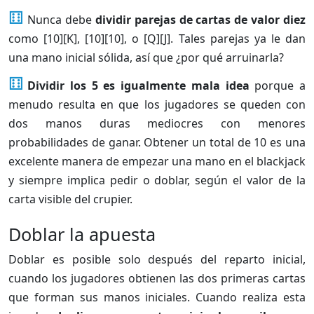
Nunca debe
dividir parejas de cartas de valor diez
como [10][K], [10][10], o [Q][J]. Tales parejas ya le dan
una mano inicial sólida, así que ¿por qué arruinarla?
Dividir los 5 es igualmente mala idea
porque a
menudo resulta en que los jugadores se queden con
dos manos duras mediocres con menores
probabilidades de ganar. Obtener un total de 10 es una
excelente manera de empezar una mano en el blackjack
y siempre implica pedir o doblar, según el valor de la
carta visible del crupier.
Doblar la apuesta
Doblar es posible solo después del reparto inicial,
cuando los jugadores obtienen las dos primeras cartas
que forman sus manos iniciales. Cuando realiza esta