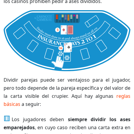
los casinos prohíben pedir a ases divididos.
Dividir parejas puede ser ventajoso para el jugador,
pero todo depende de la pareja específica y del valor de
la carta visible del crupier. Aquí hay algunas
reglas
básicas
a seguir:
Los jugadores deben
siempre dividir los ases
emparejados
, en cuyo caso reciben una carta extra en