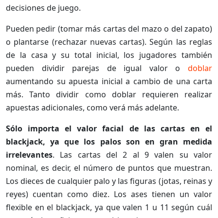
decisiones de juego.
Pueden pedir (tomar más cartas del mazo o del zapato)
o plantarse (rechazar nuevas cartas). Según las reglas
de la casa y su total inicial, los jugadores también
pueden dividir parejas de igual valor o
doblar
aumentando su apuesta inicial a cambio de una carta
más. Tanto dividir como doblar requieren realizar
apuestas adicionales, como verá más adelante.
Sólo importa el valor facial de las cartas en el
blackjack, ya que los palos son en gran medida
irrelevantes
. Las cartas del 2 al 9 valen su valor
nominal, es decir, el número de puntos que muestran.
Los dieces de cualquier palo y las figuras (jotas, reinas y
reyes) cuentan como diez. Los ases tienen un valor
flexible en el blackjack, ya que valen 1 u 11 según cuál