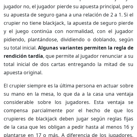
jugador no, el jugador pierde su apuesta principal, pero
su apuesta de seguro gana a una relación de 2 a 1. Si el
crupier no tiene blackjack, la apuesta de seguro pierde
y el juego continúa con normalidad, con el jugador
pidiendo, plantándose, dividiendo o doblando, según
su total inicial.
Algunas variantes permiten la regla de
rendición tardía
, que permite al jugador renunciar a su
total inicial de dos cartas entregando la mitad de su
apuesta original.
El crupier siempre es la última persona en actuar sobre
su mano en la mesa, lo que da a la casa una ventaja
considerable sobre los jugadores. Esta ventaja se
compensa parcialmente por el hecho de que los
crupieres de blackjack deben jugar según reglas fijas
de la casa que les obligan a pedir hasta al menos 16 y
plantarse en 17 o más. A diferencia de los jugadores,