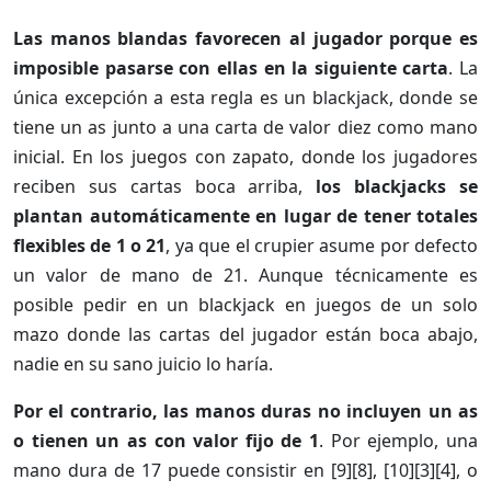
Las manos blandas favorecen al jugador porque es
imposible pasarse con ellas en la siguiente carta
. La
única excepción a esta regla es un blackjack, donde se
tiene un as junto a una carta de valor diez como mano
inicial. En los juegos con zapato, donde los jugadores
reciben sus cartas boca arriba,
los blackjacks se
plantan automáticamente en lugar de tener totales
flexibles de 1 o 21
, ya que el crupier asume por defecto
un valor de mano de 21. Aunque técnicamente es
posible pedir en un blackjack en juegos de un solo
mazo donde las cartas del jugador están boca abajo,
nadie en su sano juicio lo haría.
Por el contrario, las manos duras no incluyen un as
o tienen un as con valor fijo de 1
. Por ejemplo, una
mano dura de 17 puede consistir en [9][8], [10][3][4], o