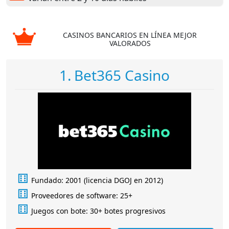
CASINOS BANCARIOS EN LÍNEA MEJOR
VALORADOS
Bet365 Casino
Fundado: 2001 (licencia DGOJ en 2012)
Proveedores de software: 25+
Juegos con bote: 30+ botes progresivos