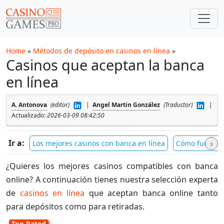
Saltar al contenido principal
Home
»
Métodos de depósito en casinos en línea
»
Casinos que aceptan la banca
en línea
A. Antonova
(editor)
|
Angel Martin González
(Traductor)
|
Actualizado:
2026-03-09 08:42:50
›
Ir a:
Los mejores casinos con banca en línea
Cómo funciona
¿Quieres los mejores casinos compatibles con banca
online? A continuación tienes nuestra selección experta
de
casinos en línea
que aceptan banca online tanto
para depósitos como para retiradas.