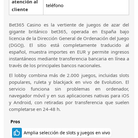
atención al
teléfono
cliente
Bet365 Casino es la vertiente de juegos de azar del
gigante británico bet365, operada en España bajo
licencia de la Dirección General de Ordenación del Juego
(DGOJ). El sitio está completamente traducido al
español, muestra importes en EUR y permite ingresos
instantáneos mediante transferencia bancaria en línea a
través de los principales bancos nacionales.
El lobby combina más de 2.000 juegos, incluidas slots
populares, ruleta y blackjack en vivo de Evolution. El
servicio funciona sin problemas en ordenador,
navegador móvil y en sus aplicaciones nativas para iOS
y Android, con retiradas por transferencia que suelen
completarse en 24-48 h.
Pros
Amplia selección de slots y juegos en vivo