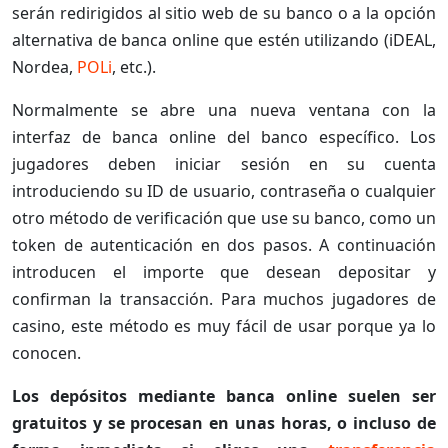
serán redirigidos al sitio web de su banco o a la opción
alternativa de banca online que estén utilizando (iDEAL,
Nordea,
POLi
, etc.).
Normalmente se abre una nueva ventana con la
interfaz de banca online del banco específico. Los
jugadores deben iniciar sesión en su cuenta
introduciendo su ID de usuario, contraseña o cualquier
otro método de verificación que use su banco, como un
token de autenticación en dos pasos. A continuación
introducen el importe que desean depositar y
confirman la transacción. Para muchos jugadores de
casino, este método es muy fácil de usar porque ya lo
conocen.
Los depósitos mediante banca online suelen ser
gratuitos y se procesan en unas horas, o incluso de