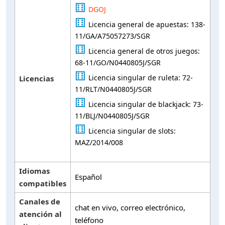
DGOJ
Licencia general de apuestas: 138-
11/GA/A75057273/SGR
Licencia general de otros juegos:
68-11/GO/N0440805J/SGR
Licencia singular de ruleta: 72-
Licencias
11/RLT/N0440805J/SGR
Licencia singular de blackjack: 73-
11/BLJ/N0440805J/SGR
Licencia singular de slots:
MAZ/2014/008
Idiomas
Español
compatibles
Canales de
chat en vivo, correo electrónico,
atención al
teléfono