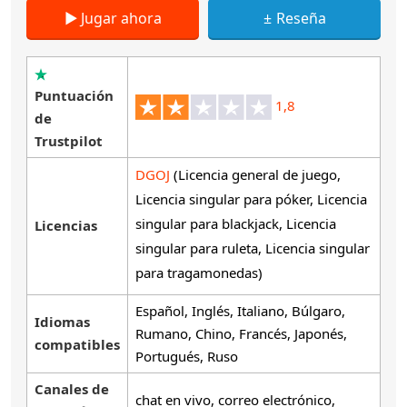
Jugar ahora
Reseña
Puntuación
1,8
de
Trustpilot
DGOJ
(Licencia general de juego,
Licencia singular para póker, Licencia
singular para blackjack, Licencia
Licencias
singular para ruleta, Licencia singular
para tragamonedas)
Español, Inglés, Italiano, Búlgaro,
Idiomas
Rumano, Chino, Francés, Japonés,
compatibles
Portugués, Ruso
Canales de
chat en vivo, correo electrónico,