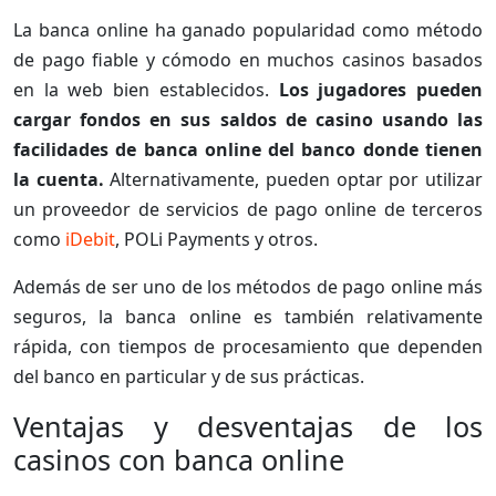
La banca online ha ganado popularidad como método
de pago fiable y cómodo en muchos casinos basados
en la web bien establecidos.
Los jugadores pueden
cargar fondos en sus saldos de casino usando las
facilidades de banca online del banco donde tienen
la cuenta.
Alternativamente, pueden optar por utilizar
un proveedor de servicios de pago online de terceros
como
iDebit
, POLi Payments y otros.
Además de ser uno de los métodos de pago online más
seguros, la banca online es también relativamente
rápida, con tiempos de procesamiento que dependen
del banco en particular y de sus prácticas.
Ventajas y desventajas de los
casinos con banca online