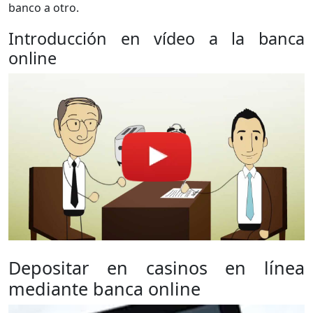
banco a otro.
Introducción en vídeo a la banca
online
Depositar en casinos en línea
mediante banca online