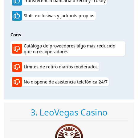
Transferencia bancaria directa y Trustly
Slots exclusivas y jackpots propios
Cons
Catálogo de proveedores algo más reducido
que otros operadores
Límites de retiro diarios moderados
No dispone de asistencia telefónica 24/7
LeoVegas Casino