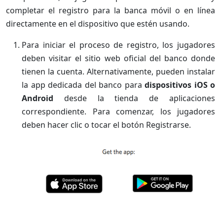
completar el registro para la banca móvil o en línea
directamente en el dispositivo que estén usando.
Para iniciar el proceso de registro, los jugadores
deben visitar el sitio web oficial del banco donde
tienen la cuenta. Alternativamente, pueden instalar
la app dedicada del banco para
dispositivos iOS o
Android
desde la tienda de aplicaciones
correspondiente. Para comenzar, los jugadores
deben hacer clic o tocar el botón Registrarse.