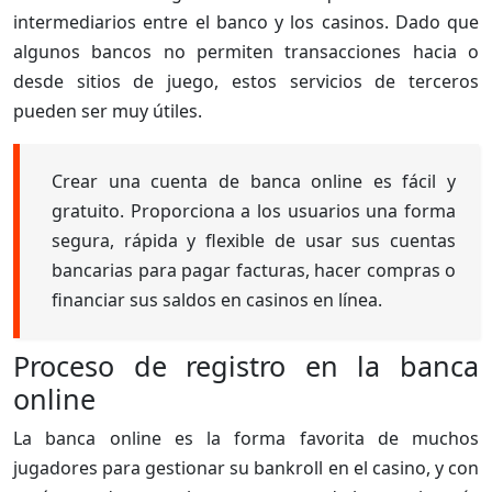
intermediarios entre el banco y los casinos. Dado que
algunos bancos no permiten transacciones hacia o
desde sitios de juego, estos servicios de terceros
pueden ser muy útiles.
Crear una cuenta de banca online es fácil y
gratuito. Proporciona a los usuarios una forma
segura, rápida y flexible de usar sus cuentas
bancarias para pagar facturas, hacer compras o
financiar sus saldos en casinos en línea.
Proceso de registro en la banca
online
La banca online es la forma favorita de muchos
jugadores para gestionar su bankroll en el casino, y con