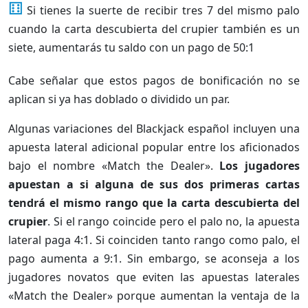
Si tienes la suerte de recibir tres 7 del mismo palo
cuando la carta descubierta del crupier también es un
siete, aumentarás tu saldo con un pago de 50:1
Cabe señalar que estos pagos de bonificación no se
aplican si ya has doblado o dividido un par.
Algunas variaciones del Blackjack español incluyen una
apuesta lateral adicional popular entre los aficionados
bajo el nombre «Match the Dealer».
Los jugadores
apuestan a si alguna de sus dos primeras cartas
tendrá el mismo rango que la carta descubierta del
crupier
. Si el rango coincide pero el palo no, la apuesta
lateral paga 4:1. Si coinciden tanto rango como palo, el
pago aumenta a 9:1. Sin embargo, se aconseja a los
jugadores novatos que eviten las apuestas laterales
«Match the Dealer» porque aumentan la ventaja de la