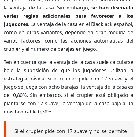
la ventaja de la casa. Sin embargo,
se han diseñado
varias reglas adicionales para favorecer a los
jugadores
. La ventaja de la casa en el Blackjack español,
como en otras variantes, depende en gran medida de
varios factores, como las acciones automáticas del
crupier y el número de barajas en juego.
Ten en cuenta que la ventaja de la casa suele calcularse
bajo la suposición de que los jugadores utilizan la
estrategia básica. Si el crupier pide con 17 suave y el
juego se juega con ocho barajas, la ventaja de la casa es
del 0,80%. Sin embargo, si el crupier está obligado a
plantarse con 17 suave, la ventaja de la casa baja a un
más favorable 0,38%.
Si el crupier pide con 17 suave y no se permite