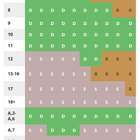
8
D
D
D
D
D
D
D
D
R
R
9
D
D
D
D
D
D
D
D
D
D
10
D
D
D
D
D
D
D
D
D
D
11
D
D
D
D
D
D
D
D
D
D
12
S
S
S
S
S
D
D
R
R
R
13-16
S
S
S
S
S
S
R
R
R
R
17
S
S
S
S
S
S
S
S
S
R
18+
S
S
S
S
S
S
S
S
S
S
A,2-
D
D
D
D
D
D
D
D
D
D
A,6
A,7
S
S
D
D
D
S
S
S
S
S