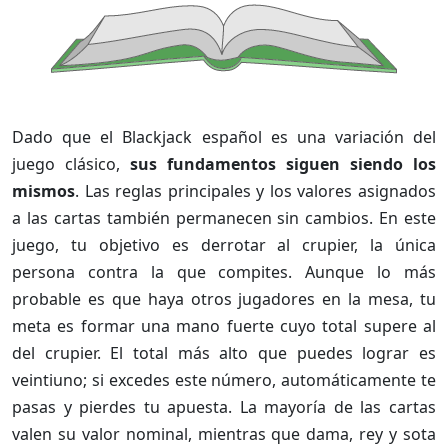
Dado que el Blackjack español es una variación del
juego clásico,
sus fundamentos siguen siendo los
mismos
. Las reglas principales y los valores asignados
a las cartas también permanecen sin cambios. En este
juego, tu objetivo es derrotar al crupier, la única
persona contra la que compites. Aunque lo más
probable es que haya otros jugadores en la mesa, tu
meta es formar una mano fuerte cuyo total supere al
del crupier. El total más alto que puedes lograr es
veintiuno; si excedes este número, automáticamente te
pasas y pierdes tu apuesta. La mayoría de las cartas
valen su valor nominal, mientras que dama, rey y sota