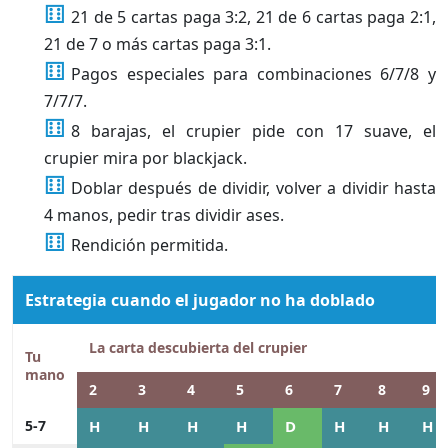
21 de 5 cartas paga 3:2, 21 de 6 cartas paga 2:1,
21 de 7 o más cartas paga 3:1.
Pagos especiales para combinaciones 6/7/8 y
7/7/7.
8 barajas, el crupier pide con 17 suave, el
crupier mira por blackjack.
Doblar después de dividir, volver a dividir hasta
4 manos, pedir tras dividir ases.
Rendición permitida.
Estrategia cuando el jugador no ha doblado
La carta descubierta del crupier
Tu
mano
2
3
4
5
6
7
8
9
5-7
H
H
H
H
D
H
H
H