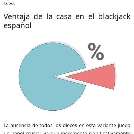
casa.
Ventaja de la casa en el blackjack
español
La ausencia de todos los dieces en esta variante juega
un papel crucial, ya que incrementa significativamente