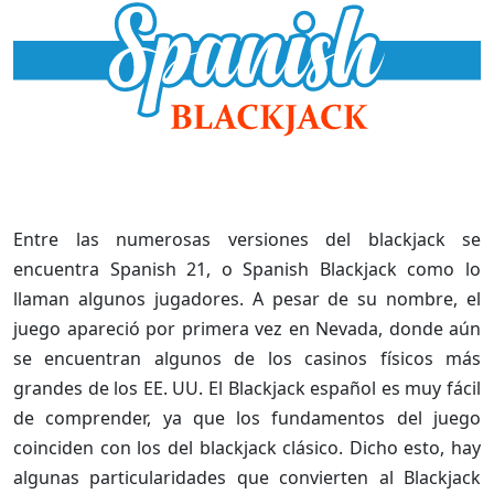
Entre las numerosas versiones del blackjack se
encuentra Spanish 21, o Spanish Blackjack como lo
llaman algunos jugadores. A pesar de su nombre, el
juego apareció por primera vez en Nevada, donde aún
se encuentran algunos de los casinos físicos más
grandes de los EE. UU. El Blackjack español es muy fácil
de comprender, ya que los fundamentos del juego
coinciden con los del blackjack clásico. Dicho esto, hay
algunas particularidades que convierten al Blackjack