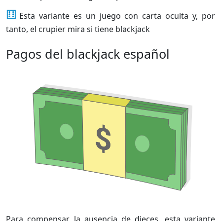
Esta variante es un juego con carta oculta y, por
tanto, el crupier mira si tiene blackjack
Pagos del blackjack español
Para compensar la ausencia de dieces, esta variante