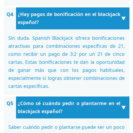
¿Hay pagos de bonificación en el blackjack
español?
Sin duda. Spanish Blackjack ofrece bonificaciones
atractivas para combinaciones específicas de 21,
como recibir un pago de 3:2 por un 21 de cinco
cartas. Estas bonificaciones te dan la oportunidad
de ganar más que con los pagos habituales,
especialmente si logras obtener combinaciones de
cartas específicas.
¿Cómo sé cuándo pedir o plantarme en el
blackjack español?
Saber cuándo pedir o plantarse puede ser un poco