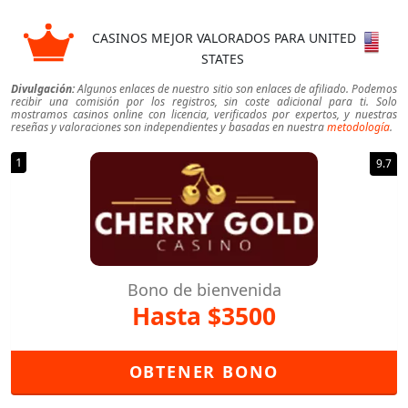
CASINOS MEJOR VALORADOS PARA UNITED
STATES
Divulgación:
Algunos enlaces de nuestro sitio son enlaces de afiliado. Podemos
recibir una comisión por los registros, sin coste adicional para ti. Solo
mostramos casinos online con licencia, verificados por expertos, y nuestras
reseñas y valoraciones son independientes y basadas en nuestra
metodología
.
9.7
Bono de bienvenida
Hasta $3500
OBTENER BONO