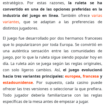
estratégico. Por estas razones,
la ruleta se ha
convertido en una de las opciones preferidas en la
industria del juego en línea
. También ofrece
varias
variantes
, que se adaptan a las preferencias de
distintos jugadores.
El juego fue desarrollado por dos hermanos franceses
que lo popularizaron por toda Europa. Se convirtió en
una auténtica sensación entre las comunidades de
juego, por lo que la ruleta sigue siendo popular hoy en
día. La ruleta aún se juega según las reglas originales,
con solo ligeros cambios. Así,
el juego evolucionó
hacia tres variantes principales:
europea
,
francesa
y
estadounidense
. Por supuesto, cada casino puede
ofrecer las tres versiones o seleccionar la que prefiera.
Todo jugador debería familiarizarse con las reglas
específicas de la mesa antes de empezar a jugar.