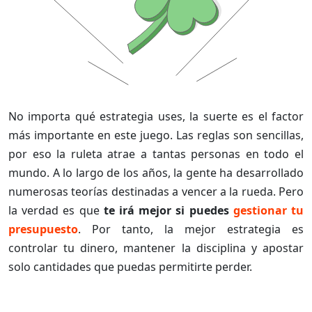
No importa qué estrategia uses, la suerte es el factor
más importante en este juego. Las reglas son sencillas,
por eso la ruleta atrae a tantas personas en todo el
mundo. A lo largo de los años, la gente ha desarrollado
numerosas teorías destinadas a vencer a la rueda. Pero
la verdad es que
te irá mejor si puedes
gestionar tu
presupuesto
. Por tanto, la mejor estrategia es
controlar tu dinero, mantener la disciplina y apostar
solo cantidades que puedas permitirte perder.