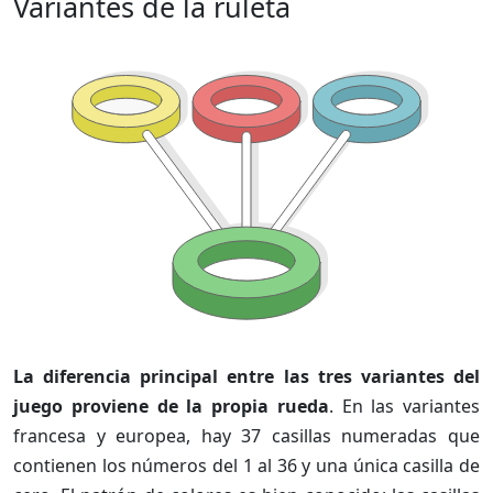
Variantes de la ruleta
La diferencia principal entre las tres variantes del
juego proviene de la propia rueda
. En las variantes
francesa y europea, hay 37 casillas numeradas que
contienen los números del 1 al 36 y una única casilla de