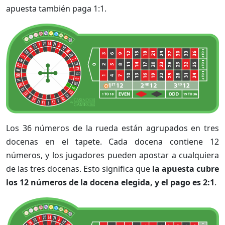
apuesta también paga 1:1.
Los 36 números de la rueda están agrupados en tres
docenas en el tapete. Cada docena contiene 12
números, y los jugadores pueden apostar a cualquiera
de las tres docenas. Esto significa que
la apuesta cubre
los 12 números de la docena elegida, y el pago es 2:1
.