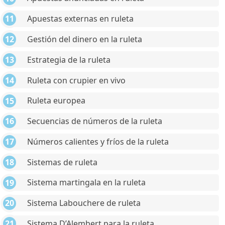
Apuestas externas en ruleta
Gestión del dinero en la ruleta
Estrategia de la ruleta
Ruleta con crupier en vivo
Ruleta europea
Secuencias de números de la ruleta
Números calientes y fríos de la ruleta
Sistemas de ruleta
Sistema martingala en la ruleta
Sistema Labouchere de ruleta
Sistema D’Alembert para la ruleta