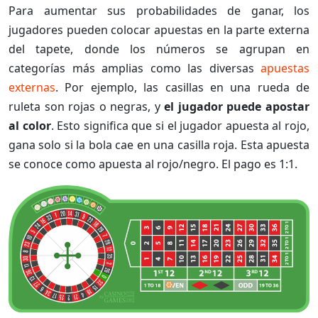
Para aumentar sus probabilidades de ganar, los
jugadores pueden colocar apuestas en la parte externa
del tapete, donde los números se agrupan en
categorías más amplias como las diversas
apuestas
externas
. Por ejemplo, las casillas en una rueda de
ruleta son rojas o negras, y
el jugador puede apostar
al color
. Esto significa que si el jugador apuesta al rojo,
gana solo si la bola cae en una casilla roja. Esta apuesta
se conoce como apuesta al rojo/negro. El pago es 1:1.