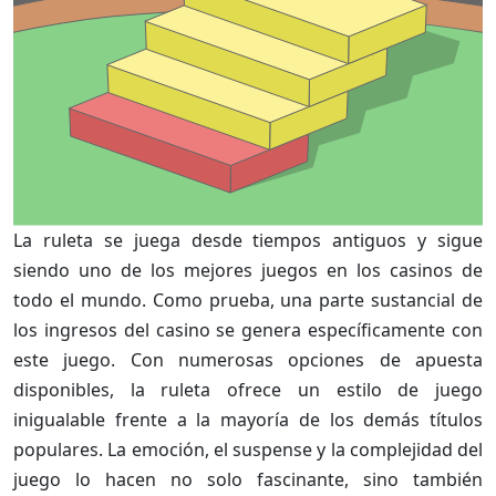
La ruleta se juega desde tiempos antiguos y sigue
siendo uno de los mejores juegos en los casinos de
todo el mundo. Como prueba, una parte sustancial de
los ingresos del casino se genera específicamente con
este juego. Con numerosas opciones de apuesta
disponibles, la ruleta ofrece un estilo de juego
inigualable frente a la mayoría de los demás títulos
populares. La emoción, el suspense y la complejidad del
juego lo hacen no solo fascinante, sino también