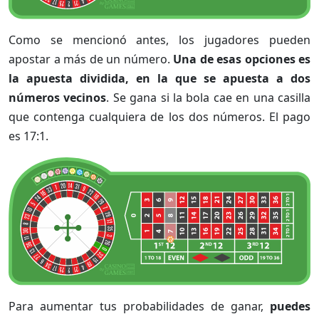
Como se mencionó antes, los jugadores pueden
apostar a más de un número.
Una de esas opciones es
la apuesta dividida, en la que se apuesta a dos
números vecinos
. Se gana si la bola cae en una casilla
que contenga cualquiera de los dos números. El pago
es 17:1.
Para aumentar tus probabilidades de ganar,
puedes