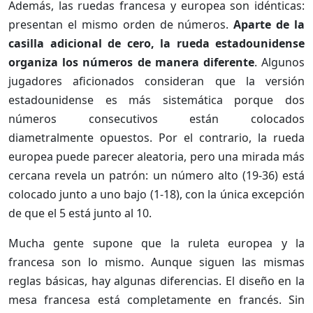
Además, las ruedas francesa y europea son idénticas:
presentan el mismo orden de números.
Aparte de la
casilla adicional de cero, la rueda estadounidense
organiza los números de manera diferente
. Algunos
jugadores aficionados consideran que la versión
estadounidense es más sistemática porque dos
números consecutivos están colocados
diametralmente opuestos. Por el contrario, la rueda
europea puede parecer aleatoria, pero una mirada más
cercana revela un patrón: un número alto (19-36) está
colocado junto a uno bajo (1-18), con la única excepción
de que el 5 está junto al 10.
Mucha gente supone que la ruleta europea y la
francesa son lo mismo. Aunque siguen las mismas
reglas básicas, hay algunas diferencias. El diseño en la
mesa francesa está completamente en francés. Sin