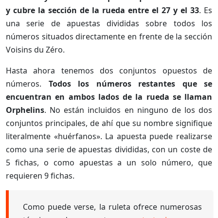
y cubre la sección de la rueda entre el 27 y el 33
. Es
una serie de apuestas divididas sobre todos los
números situados directamente en frente de la sección
Voisins du Zéro.
Hasta ahora tenemos dos conjuntos opuestos de
números.
Todos los números restantes que se
encuentran en ambos lados de la rueda se llaman
Orphelins
. No están incluidos en ninguno de los dos
conjuntos principales, de ahí que su nombre signifique
literalmente «huérfanos». La apuesta puede realizarse
como una serie de apuestas divididas, con un coste de
5 fichas, o como apuestas a un solo número, que
requieren 9 fichas.
Como puede verse, la ruleta ofrece numerosas