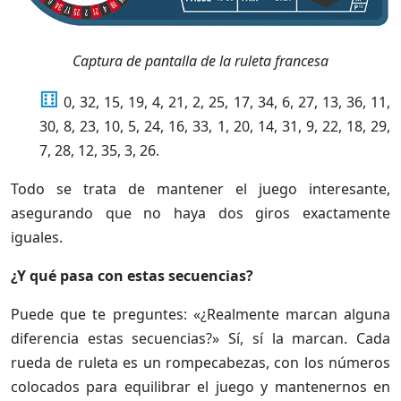
Captura de pantalla de la ruleta francesa
0, 32, 15, 19, 4, 21, 2, 25, 17, 34, 6, 27, 13, 36, 11,
30, 8, 23, 10, 5, 24, 16, 33, 1, 20, 14, 31, 9, 22, 18, 29,
7, 28, 12, 35, 3, 26.
Todo se trata de mantener el juego interesante,
asegurando que no haya dos giros exactamente
iguales.
¿Y qué pasa con estas secuencias?
Puede que te preguntes: «¿Realmente marcan alguna
diferencia estas secuencias?» Sí, sí la marcan. Cada
rueda de ruleta es un rompecabezas, con los números
colocados para equilibrar el juego y mantenernos en