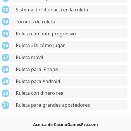
Sistema de Fibonacci en la ruleta
Torneos de ruleta
Ruleta con bote progresivo
Ruleta 3D: cómo jugar
Ruleta móvil
Ruleta para iPhone
Ruleta para Android
Ruleta con dinero real
Ruleta para grandes apostadores
Acerca de CasinoGamesPro.com