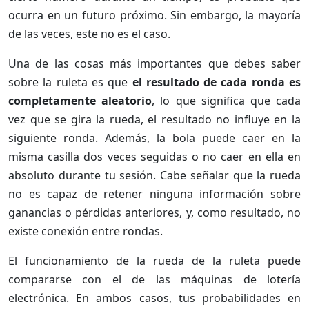
ocurra en un futuro próximo. Sin embargo, la mayoría
de las veces, este no es el caso.
Una de las cosas más importantes que debes saber
sobre la ruleta es que
el resultado de cada ronda es
completamente aleatorio
, lo que significa que cada
vez que se gira la rueda, el resultado no influye en la
siguiente ronda. Además, la bola puede caer en la
misma casilla dos veces seguidas o no caer en ella en
absoluto durante tu sesión. Cabe señalar que la rueda
no es capaz de retener ninguna información sobre
ganancias o pérdidas anteriores, y, como resultado, no
existe conexión entre rondas.
El funcionamiento de la rueda de la ruleta puede
compararse con el de las máquinas de lotería
electrónica. En ambos casos, tus probabilidades en