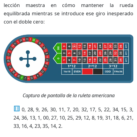
lección maestra en cómo mantener la rueda
equilibrada mientras se introduce ese giro inesperado
con el doble cero:
Captura de pantalla de la ruleta americana
0, 28, 9, 26, 30, 11, 7, 20, 32, 17, 5, 22, 34, 15, 3,
24, 36, 13, 1, 00, 27, 10, 25, 29, 12, 8, 19, 31, 18, 6, 21,
33, 16, 4, 23, 35, 14, 2.