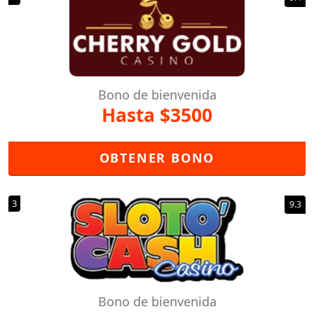
Bono de bienvenida
Hasta $3500
OBTENER BONO
9.3
Bono de bienvenida