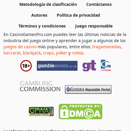
Metodología de clasificación
Contáctanos
Autores
Política de privacidad
Términos y condiciones
Juego responsable
En CasinoGamesPro.com puedes leer las últimas noticias de la
industria del juego online y aprender a jugar a algunos de los
juegos de casino
más populares, entre ellos:
tragamonedas
,
baccarat
,
blackjack
,
craps
,
póker
y
ruleta
.