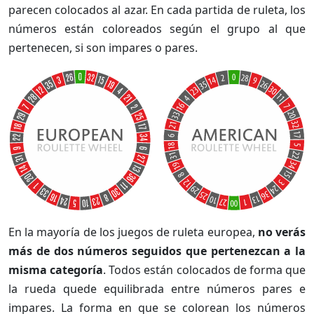
parecen colocados al azar. En cada partida de ruleta, los
números están coloreados según el grupo al que
pertenecen, si son impares o pares.
En la mayoría de los juegos de ruleta europea,
no verás
más de dos números seguidos que pertenezcan a la
misma categoría
. Todos están colocados de forma que
la rueda quede equilibrada entre números pares e
impares. La forma en que se colorean los números