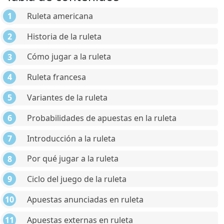
Ruleta americana
Historia de la ruleta
Cómo jugar a la ruleta
Ruleta francesa
Variantes de la ruleta
Probabilidades de apuestas en la ruleta
Introducción a la ruleta
Por qué jugar a la ruleta
Ciclo del juego de la ruleta
Apuestas anunciadas en ruleta
Apuestas externas en ruleta