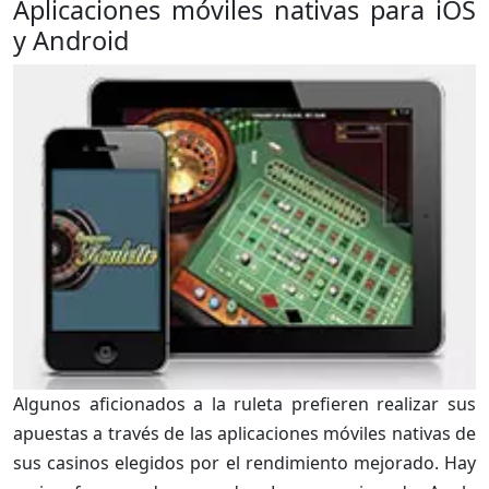
Aplicaciones móviles nativas para iOS
y Android
Algunos aficionados a la ruleta prefieren realizar sus
apuestas a través de las aplicaciones móviles nativas de
sus casinos elegidos por el rendimiento mejorado. Hay