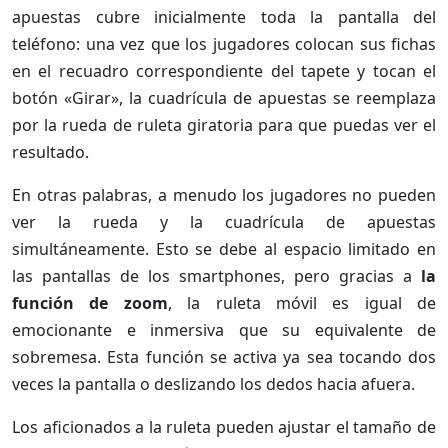
apuestas cubre inicialmente toda la pantalla del
teléfono: una vez que los jugadores colocan sus fichas
en el recuadro correspondiente del tapete y tocan el
botón «Girar», la cuadrícula de apuestas se reemplaza
por la rueda de ruleta giratoria para que puedas ver el
resultado.
En otras palabras, a menudo los jugadores no pueden
ver la rueda y la cuadrícula de apuestas
simultáneamente. Esto se debe al espacio limitado en
las pantallas de los smartphones, pero gracias a
la
función de zoom
, la ruleta móvil es igual de
emocionante e inmersiva que su equivalente de
sobremesa. Esta función se activa ya sea tocando dos
veces la pantalla o deslizando los dedos hacia afuera.
Los aficionados a la ruleta pueden ajustar el tamaño de