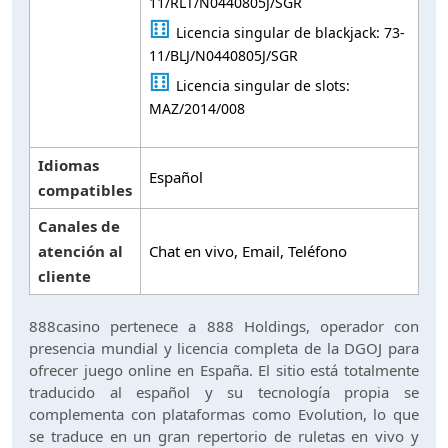
11/RLT/N0440805J/SGR
Licencia singular de blackjack: 73-
11/BLJ/N0440805J/SGR
Licencia singular de slots:
MAZ/2014/008
Idiomas
Español
compatibles
Canales de
atención al
Chat en vivo, Email, Teléfono
cliente
888casino pertenece a 888 Holdings, operador con
presencia mundial y licencia completa de la DGOJ para
ofrecer juego online en España. El sitio está totalmente
traducido al español y su tecnología propia se
complementa con plataformas como Evolution, lo que
se traduce en un gran repertorio de ruletas en vivo y