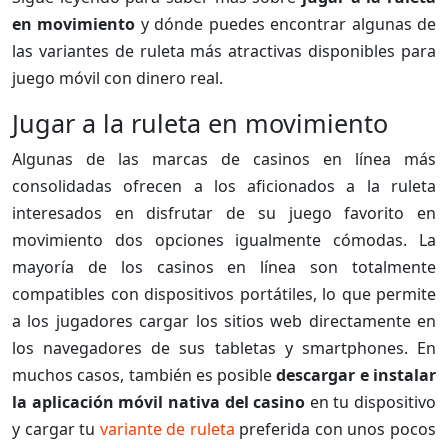
en movimiento
y dónde puedes encontrar algunas de
las variantes de ruleta más atractivas disponibles para
juego móvil con dinero real.
Jugar a la ruleta en movimiento
Algunas de las marcas de casinos en línea más
consolidadas ofrecen a los aficionados a la ruleta
interesados en disfrutar de su juego favorito en
movimiento dos opciones igualmente cómodas. La
mayoría de los casinos en línea son totalmente
compatibles con dispositivos portátiles, lo que permite
a los jugadores cargar los sitios web directamente en
los navegadores de sus tabletas y smartphones. En
muchos casos, también es posible
descargar e instalar
la aplicación móvil nativa del casino
en tu dispositivo
y cargar tu
variante de ruleta
preferida con unos pocos