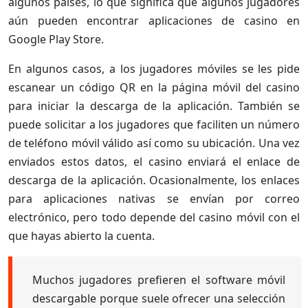
algunos países, lo que significa que algunos jugadores
aún pueden encontrar aplicaciones de casino en
Google Play Store.
En algunos casos, a los jugadores móviles se les pide
escanear un código QR en la página móvil del casino
para iniciar la descarga de la aplicación. También se
puede solicitar a los jugadores que faciliten un número
de teléfono móvil válido así como su ubicación. Una vez
enviados estos datos, el casino enviará el enlace de
descarga de la aplicación. Ocasionalmente, los enlaces
para aplicaciones nativas se envían por correo
electrónico, pero todo depende del casino móvil con el
que hayas abierto la cuenta.
Muchos jugadores prefieren el software móvil
descargable porque suele ofrecer una selección