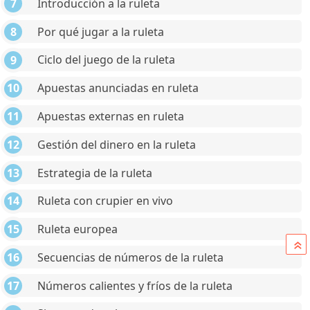
Introducción a la ruleta
Por qué jugar a la ruleta
Ciclo del juego de la ruleta
Apuestas anunciadas en ruleta
Apuestas externas en ruleta
Gestión del dinero en la ruleta
Estrategia de la ruleta
Ruleta con crupier en vivo
Ruleta europea
»
Secuencias de números de la ruleta
Números calientes y fríos de la ruleta