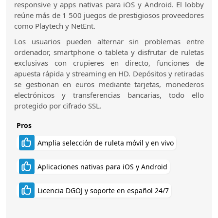
responsive y apps nativas para iOS y Android. El lobby
reúne más de 1 500 juegos de prestigiosos proveedores
como Playtech y NetEnt.
Los usuarios pueden alternar sin problemas entre
ordenador, smartphone o tableta y disfrutar de ruletas
exclusivas con crupieres en directo, funciones de
apuesta rápida y streaming en HD. Depósitos y retiradas
se gestionan en euros mediante tarjetas, monederos
electrónicos y transferencias bancarias, todo ello
protegido por cifrado SSL.
Pros
Amplia selección de ruleta móvil y en vivo
Aplicaciones nativas para iOS y Android
Licencia DGOJ y soporte en español 24/7