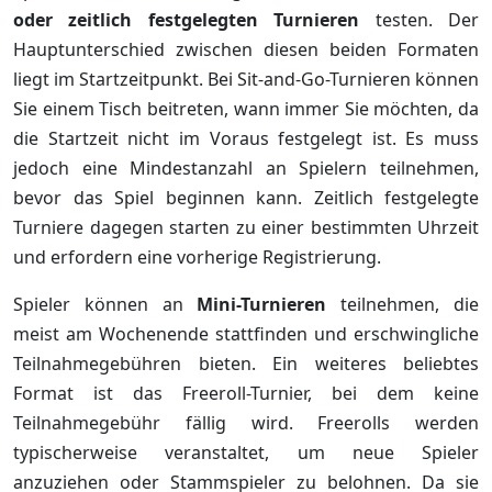
oder zeitlich festgelegten Turnieren
testen. Der
Hauptunterschied zwischen diesen beiden Formaten
liegt im Startzeitpunkt. Bei Sit-and-Go-Turnieren können
Sie einem Tisch beitreten, wann immer Sie möchten, da
die Startzeit nicht im Voraus festgelegt ist. Es muss
jedoch eine Mindestanzahl an Spielern teilnehmen,
bevor das Spiel beginnen kann. Zeitlich festgelegte
Turniere dagegen starten zu einer bestimmten Uhrzeit
und erfordern eine vorherige Registrierung.
Spieler können an
Mini-Turnieren
teilnehmen, die
meist am Wochenende stattfinden und erschwingliche
Teilnahmegebühren bieten. Ein weiteres beliebtes
Format ist das Freeroll-Turnier, bei dem keine
Teilnahmegebühr fällig wird. Freerolls werden
typischerweise veranstaltet, um neue Spieler
anzuziehen oder Stammspieler zu belohnen. Da sie