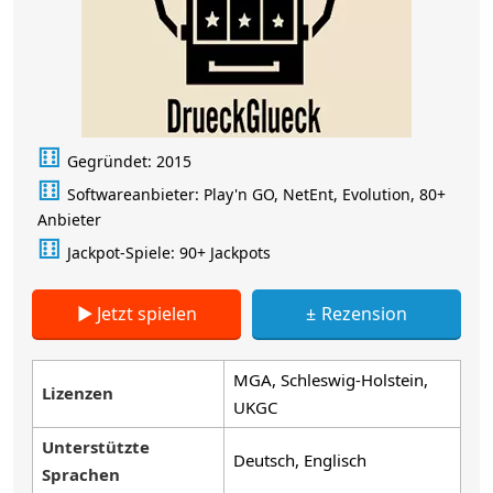
Gegründet: 2015
Softwareanbieter: Play'n GO, NetEnt, Evolution, 80+
Anbieter
Jackpot-Spiele: 90+ Jackpots
Jetzt spielen
Rezension
MGA, Schleswig-Holstein,
Lizenzen
UKGC
Unterstützte
Deutsch, Englisch
Sprachen