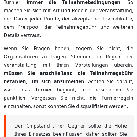
Turnier
immer die Teilnahmebedingungen
. So
machen Sie sich mit Art und Regeln der Veranstaltung,
der Dauer jeder Runde, der akzeptablen Tischetikette,
dem Preispool, der Teilnahmegebühr und weiteren
Details vertraut.
Wenn Sie Fragen haben, zögern Sie nicht, die
Organisatoren zu fragen. Stimmen die Regeln der
Veranstaltung mit Ihren Vorstellungen überein,
müssen Sie anschließend die Teilnahmegebühr
bezahlen, um sich anzumelden
. Achten Sie darauf,
wann das Turnier beginnt, und erscheinen Sie
pünktlich. Vergessen Sie nicht, die Turnierregeln
einzuhalten, sonst könnten Sie disqualifiziert werden.
Der Chipstand Ihrer Gegner sollte die Höhe
Ihres Einsatzes beeinflussen, daher sollten Sie