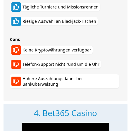
Tägliche Turniere und Missionsrennen
Riesige Auswahl an Blackjack-Tischen
Cons
Keine Kryptowährungen verfügbar
Telefon-Support nicht rund um die Uhr
Höhere Auszahlungsdauer bei
Banküberweisung
Bet365 Casino