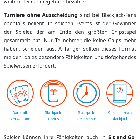
weitere Teilnahmegebühr bezahlen.
Turniere ohne Ausscheidung
sind bei Blackjack-Fans
ebenfalls beliebt. In solchen Events ist der Gewinner
der Spieler, der am Ende den größten Chipstapel
gesammelt hat. Nur Teilnehmer, die keine Chips mehr
haben, scheiden aus. Anfänger sollten dieses Format
meiden, da es besondere Fähigkeiten und tiefgehendes
Spielwissen erfordert.
Bankroll-
Blackjack-
Blackjack-
So spielt man
Verwaltung
Bonus
Geschichte
Blackjack
Spieler können ihre Fähigkeiten auch in
Sit-and-Go-