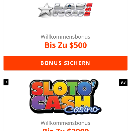
Willkommensbonus
Bis Zu $500
BONUS SICHERN
9.3
Willkommensbonus