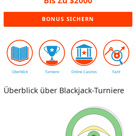
Bis Zu $2000
BONUS SICHERN
Überblick
Turniere
Online-Casinos
Fazit
Überblick über Blackjack-Turniere