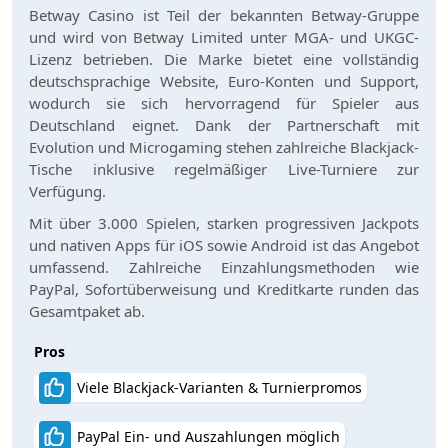
Betway Casino ist Teil der bekannten Betway-Gruppe
und wird von Betway Limited unter MGA- und UKGC-
Lizenz betrieben. Die Marke bietet eine vollständig
deutschsprachige Website, Euro-Konten und Support,
wodurch sie sich hervorragend für Spieler aus
Deutschland eignet. Dank der Partnerschaft mit
Evolution und Microgaming stehen zahlreiche Blackjack-
Tische inklusive regelmäßiger Live-Turniere zur
Verfügung.
Mit über 3.000 Spielen, starken progressiven Jackpots
und nativen Apps für iOS sowie Android ist das Angebot
umfassend. Zahlreiche Einzahlungsmethoden wie
PayPal, Sofortüberweisung und Kreditkarte runden das
Gesamtpaket ab.
Pros
Viele Blackjack-Varianten & Turnierpromos
PayPal Ein- und Auszahlungen möglich