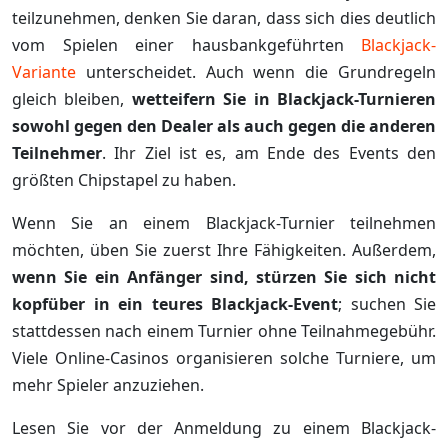
teilzunehmen, denken Sie daran, dass sich dies deutlich
vom Spielen einer hausbankgeführten
Blackjack-
Variante
unterscheidet. Auch wenn die Grundregeln
gleich bleiben,
wetteifern Sie in Blackjack-Turnieren
sowohl gegen den Dealer als auch gegen die anderen
Teilnehmer
. Ihr Ziel ist es, am Ende des Events den
größten Chipstapel zu haben.
Wenn Sie an einem Blackjack-Turnier teilnehmen
möchten, üben Sie zuerst Ihre Fähigkeiten. Außerdem,
wenn Sie ein Anfänger sind, stürzen Sie sich nicht
kopfüber in ein teures Blackjack-Event
; suchen Sie
stattdessen nach einem Turnier ohne Teilnahmegebühr.
Viele Online-Casinos organisieren solche Turniere, um
mehr Spieler anzuziehen.
Lesen Sie vor der Anmeldung zu einem Blackjack-