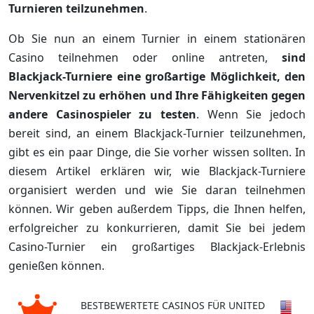
Turnieren teilzunehmen
.
Ob Sie nun an einem Turnier in einem stationären
Casino teilnehmen oder online antreten,
sind
Blackjack-Turniere eine großartige Möglichkeit, den
Nervenkitzel zu erhöhen und Ihre Fähigkeiten gegen
andere Casinospieler zu testen
. Wenn Sie jedoch
bereit sind, an einem Blackjack-Turnier teilzunehmen,
gibt es ein paar Dinge, die Sie vorher wissen sollten. In
diesem Artikel erklären wir, wie Blackjack-Turniere
organisiert werden und wie Sie daran teilnehmen
können. Wir geben außerdem Tipps, die Ihnen helfen,
erfolgreicher zu konkurrieren, damit Sie bei jedem
Casino-Turnier ein großartiges Blackjack-Erlebnis
genießen können.
BESTBEWERTETE CASINOS FÜR UNITED