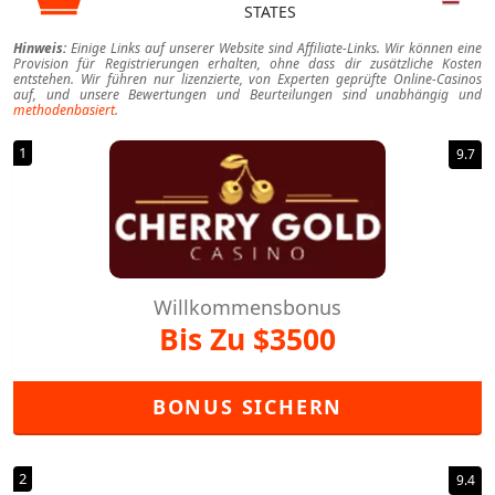
STATES
Hinweis:
Einige Links auf unserer Website sind Affiliate-Links. Wir können eine
Provision für Registrierungen erhalten, ohne dass dir zusätzliche Kosten
entstehen. Wir führen nur lizenzierte, von Experten geprüfte Online-Casinos
auf, und unsere Bewertungen und Beurteilungen sind unabhängig und
methodenbasiert
.
9.7
Willkommensbonus
Bis Zu $3500
BONUS SICHERN
9.4