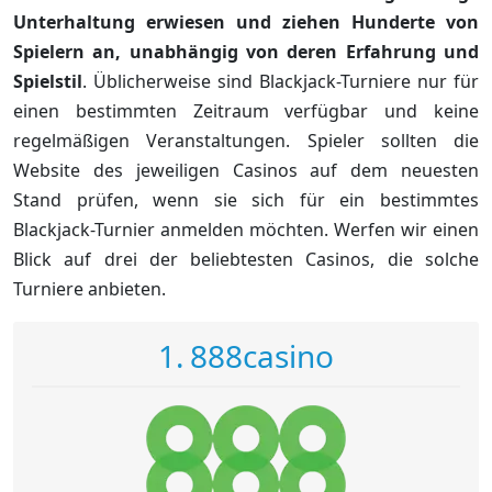
Unterhaltung erwiesen und ziehen Hunderte von
Spielern an, unabhängig von deren Erfahrung und
Spielstil
. Üblicherweise sind Blackjack-Turniere nur für
einen bestimmten Zeitraum verfügbar und keine
regelmäßigen Veranstaltungen. Spieler sollten die
Website des jeweiligen Casinos auf dem neuesten
Stand prüfen, wenn sie sich für ein bestimmtes
Blackjack-Turnier anmelden möchten. Werfen wir einen
Blick auf drei der beliebtesten Casinos, die solche
Turniere anbieten.
888casino