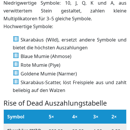
Niedrigwertige Symbole: 10, J, Q, K und A, aus
verwittertem Stein gestaltet, zahlen kleine
Multiplikatoren für 3–5 gleiche Symbole.
Hochwertige Symbole:
Skarabäus (Wild), ersetzt andere Symbole und
bietet die höchsten Auszahlungen
Blaue Mumie (Ahmose)
Rote Mumie (Piye)
Goldene Mumie (Narmer)
Skarabäus-Scatter, löst Freispiele aus und zahlt
beliebig auf den Walzen
Rise of Dead Auszahlungstabelle
Symbol
5×
4×
3×
2×