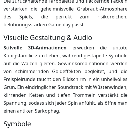
Die zurückhaltende Farbpalette und flackernde Fackeln
verstärken die geheimnisvolle Grabraub-Atmosphäre
des Spiels, die perfekt zum risikoreichen,
belohnungsstarken Gameplay passt.
Visuelle Gestaltung & Audio
Stilvolle 3D-Animationen
erwecken die untote
Königsfamilie zum Leben, während gestapelte Symbole
auf die Walzen gleiten. Gewinnkombinationen werden
von schimmernden Goldeffekten begleitet, und die
Freispielrunde taucht den Bildschirm in ein unheilvolles
Grün. Ein eindringlicher Soundtrack mit Wüstenwinden,
klirrenden Ketten und tiefen Trommeln verstärkt die
Spannung, sodass sich jeder Spin anfühlt, als öffne man
einen antiken Sarkophag.
Symbole