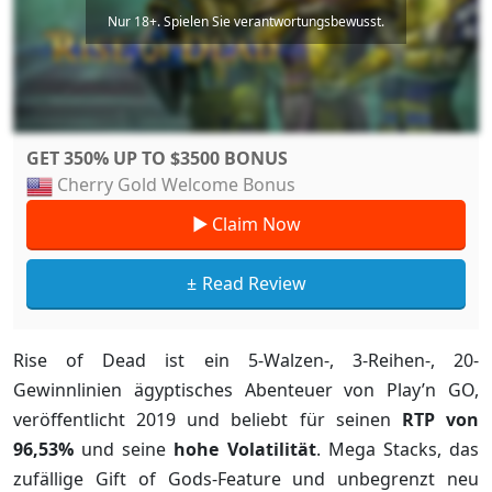
Nur 18+. Spielen Sie verantwortungsbewusst.
GET 350% UP TO $3500 BONUS
Cherry Gold Welcome Bonus
Claim Now
Read Review
Rise of Dead ist ein 5-Walzen-, 3-Reihen-, 20-
Gewinnlinien ägyptisches Abenteuer von Play’n GO,
veröffentlicht 2019 und beliebt für seinen
RTP von
96,53%
und seine
hohe Volatilität
. Mega Stacks, das
zufällige Gift of Gods-Feature und unbegrenzt neu