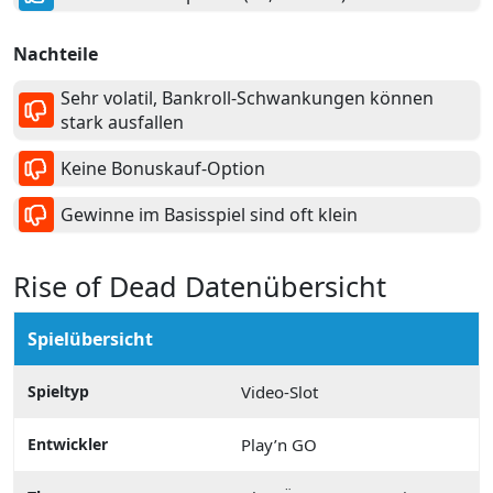
Nachteile
Sehr volatil, Bankroll-Schwankungen können
stark ausfallen
Keine Bonuskauf-Option
Gewinne im Basisspiel sind oft klein
Rise of Dead Datenübersicht
Spielübersicht
Spieltyp
Video-Slot
Entwickler
Play’n GO