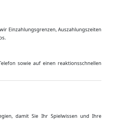
 wir Einzahlungsgrenzen, Auszahlungszeiten
os.
elefon sowie auf einen reaktionsschnellen
egien, damit Sie Ihr Spielwissen und Ihre