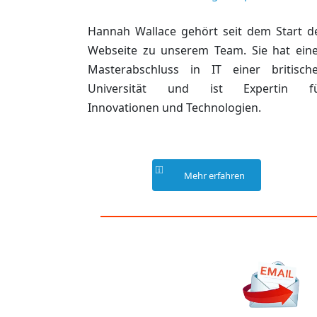
Hannah Wallace gehört seit dem Start d
Webseite zu unserem Team. Sie hat ein
Masterabschluss in IT einer britisch
Universität und ist Expertin f
Innovationen und Technologien.
Mehr erfahren