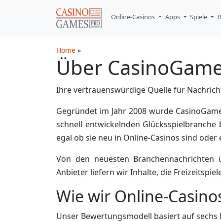
Zum Hauptinhalt springen
Online-Casinos
Apps
Spiele
B
Home
»
Über CasinoGam
Ihre vertrauenswürdige Quelle für Nachrich
Gegründet im Jahr 2008 wurde CasinoGamesP
schnell entwickelnden Glücksspielbranche be
egal ob sie neu in Online-Casinos sind oder 
Von den neuesten Branchennachrichten ü
Anbieter liefern wir Inhalte, die Freizeits
Wie wir Online-Casino
Unser Bewertungsmodell basiert auf sechs 