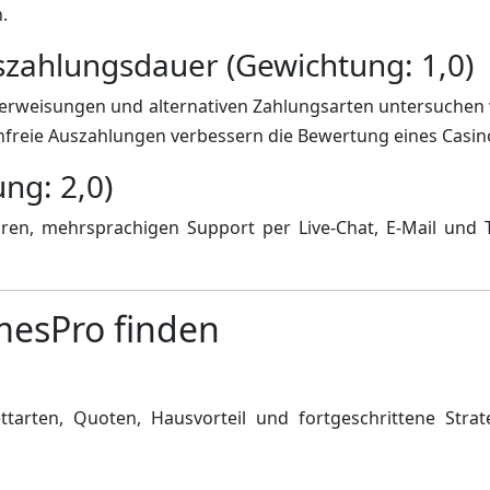
.
ahlungsdauer (Gewichtung: 1,0)
berweisungen und alternativen Zahlungsarten untersuchen
freie Auszahlungen verbessern die Bewertung eines Casin
ng: 2,0)
en, mehrsprachigen Support per Live-Chat, E‑Mail und T
mesPro finden
tarten, Quoten, Hausvorteil und fortgeschrittene Strat