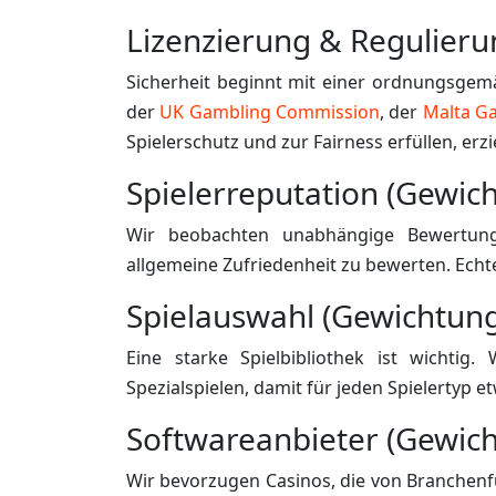
Lizenzierung & Regulieru
Sicherheit beginnt mit einer ordnungsgemä
der
UK Gambling Commission
, der
Malta G
Spielerschutz und zur Fairness erfüllen, erz
Spielerreputation (Gewich
Wir beobachten unabhängige Bewertungs
allgemeine Zufriedenheit zu bewerten. Echte
Spielauswahl (Gewichtung
Eine starke Spielbibliothek ist wichtig.
Spezialspielen, damit für jeden Spielertyp et
Softwareanbieter (Gewich
Wir bevorzugen Casinos, die von Branchenfü