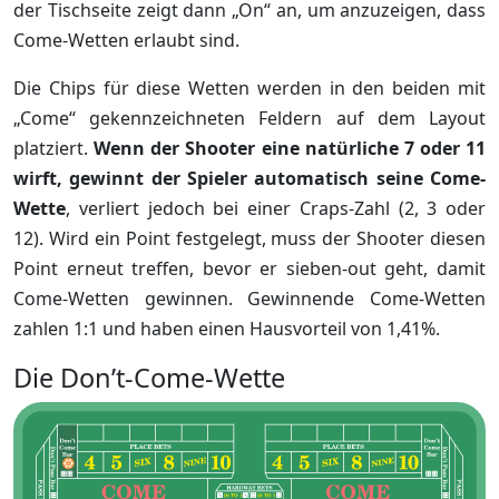
der Tischseite zeigt dann „On“ an, um anzuzeigen, dass
Come-Wetten erlaubt sind.
Die Chips für diese Wetten werden in den beiden mit
„Come“ gekennzeichneten Feldern auf dem Layout
platziert.
Wenn der Shooter eine natürliche 7 oder 11
wirft, gewinnt der Spieler automatisch seine Come-
Wette
, verliert jedoch bei einer Craps-Zahl (2, 3 oder
12). Wird ein Point festgelegt, muss der Shooter diesen
Point erneut treffen, bevor er sieben-out geht, damit
Come-Wetten gewinnen. Gewinnende Come-Wetten
zahlen 1:1 und haben einen Hausvorteil von 1,41%.
Die Don’t-Come-Wette