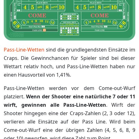
Pass-Line-Wetten
sind die grundlegendsten Einsätze im
Craps. Die Gewinnchancen für Spieler sind bei dieser
Wettart relativ hoch, und Pass-Line-Wetten haben nur
einen Hausvorteil von 1,41%.
Pass-Line-Wetten werden vor dem Come-out-Wurf
platziert.
Wenn der Shooter eine natürliche 7 oder 11
wirft, gewinnen alle Pass-Line-Wetten
. Wirft der
Shooter hingegen eine der Craps-Zahlen (2, 3 oder 12),
verlieren alle Einsätze auf der Pass Line. Wird beim
Come-out-Wurf eine der übrigen Zahlen (4, 5, 6, 8, 9
oder 10) geworfen, wird diese Zahl zum Point.