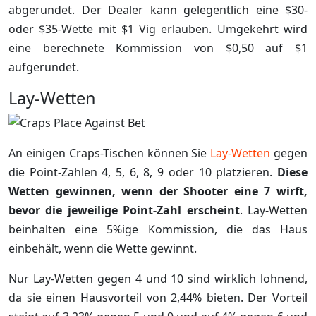
abgerundet. Der Dealer kann gelegentlich eine $30-
oder $35-Wette mit $1 Vig erlauben. Umgekehrt wird
eine berechnete Kommission von $0,50 auf $1
aufgerundet.
Lay-Wetten
An einigen Craps-Tischen können Sie
Lay-Wetten
gegen
die Point-Zahlen 4, 5, 6, 8, 9 oder 10 platzieren.
Diese
Wetten gewinnen, wenn der Shooter eine 7 wirft,
bevor die jeweilige Point-Zahl erscheint
. Lay-Wetten
beinhalten eine 5%ige Kommission, die das Haus
einbehält, wenn die Wette gewinnt.
Nur Lay-Wetten gegen 4 und 10 sind wirklich lohnend,
da sie einen Hausvorteil von 2,44% bieten. Der Vorteil