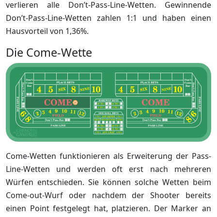
verlieren alle Don’t-Pass-Line-Wetten. Gewinnende
Don’t-Pass-Line-Wetten zahlen 1:1 und haben einen
Hausvorteil von 1,36%.
Die Come-Wette
Come-Wetten funktionieren als Erweiterung der Pass-
Line-Wetten und werden oft erst nach mehreren
Würfen entschieden. Sie können solche Wetten beim
Come-out-Wurf oder nachdem der Shooter bereits
einen Point festgelegt hat, platzieren. Der Marker an