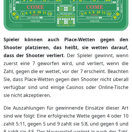
Spieler können auch Place-Wetten gegen den
Shooter platzieren, das heißt, sie wetten darauf,
dass der Shooter verliert
. Der Spieler gewinnt, wenn
zuerst eine 7 geworfen wird, und verliert, wenn die
Zahl, gegen die er wettet, vor der 7 erscheint. Beachten
Sie, dass Place-Wetten gegen den Shooter nicht überall
verfügbar sind und einige Casinos oder Online-Tische
sie nicht akzeptieren.
Die Auszahlungen für gewinnende Einsätze dieser Art
sind wie folgt: Eine erfolgreiche Wette gegen 4 oder 10
zahlt 5:11, gegen 5 und 9 zahlt sie 5:8, und gegen 6 und
8 zahlt sie 4:5. Der Hausvorteil variiert je nach der Zahl,