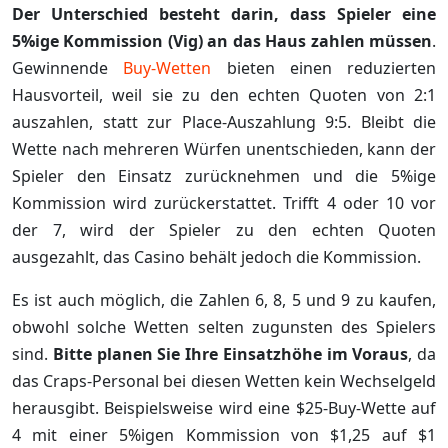
Der Unterschied besteht darin, dass Spieler eine
5%ige Kommission (Vig) an das Haus zahlen müssen
.
Gewinnende
Buy-Wetten
bieten einen reduzierten
Hausvorteil, weil sie zu den echten Quoten von 2:1
auszahlen, statt zur Place-Auszahlung 9:5. Bleibt die
Wette nach mehreren Würfen unentschieden, kann der
Spieler den Einsatz zurücknehmen und die 5%ige
Kommission wird zurückerstattet. Trifft 4 oder 10 vor
der 7, wird der Spieler zu den echten Quoten
ausgezahlt, das Casino behält jedoch die Kommission.
Es ist auch möglich, die Zahlen 6, 8, 5 und 9 zu kaufen,
obwohl solche Wetten selten zugunsten des Spielers
sind.
Bitte planen Sie Ihre Einsatzhöhe im Voraus
, da
das Craps-Personal bei diesen Wetten kein Wechselgeld
herausgibt. Beispielsweise wird eine $25-Buy-Wette auf
4 mit einer 5%igen Kommission von $1,25 auf $1