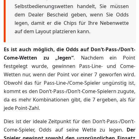
Selbstbedienungswetten handelt, Sie müssen
dem Dealer Bescheid geben, wenn Sie Odds
legen, damit er die Chips für Ihre Nebenwette
auf dem Layout platzieren kann.
Es ist auch möglich, die Odds auf Don’t-Pass-/Don’t-
Come-Wetten zu „legen“
. Nachdem ein Point
festgelegt wurde, gewinnen Pass-Line- und Come-
Wetten nur, wenn der Point vor einer 7 geworfen wird.
Obwohl das für Pass-Line-/Come-Spieler ungünstig ist,
kommt es den Don’t-Pass-/Don’t-Come-Spielern zugute,
da es mehr Kombinationen gibt, die 7 ergeben, als für
jede Point-Zahl.
Dies ist der ideale Zeitpunkt für den Don’t-Pass-/Don’t-
Come-Spieler, Odds auf seine Wette zu legen.
Der
Spieler gewinnt sowohl den ursprünglichen Einsatz