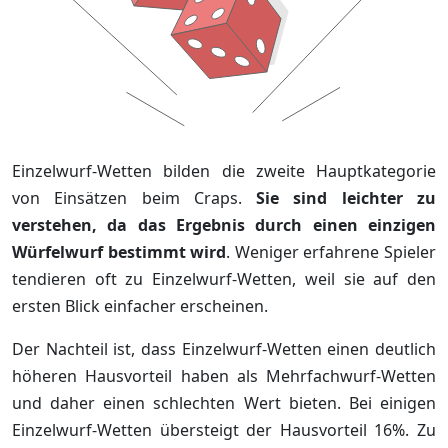
Einzelwurf-Wetten bilden die zweite Hauptkategorie
von Einsätzen beim Craps.
Sie sind leichter zu
verstehen, da das Ergebnis durch einen einzigen
Würfelwurf bestimmt wird
. Weniger erfahrene Spieler
tendieren oft zu Einzelwurf-Wetten, weil sie auf den
ersten Blick einfacher erscheinen.
Der Nachteil ist, dass Einzelwurf-Wetten einen deutlich
höheren Hausvorteil haben als Mehrfachwurf-Wetten
und daher einen schlechten Wert bieten. Bei einigen
Einzelwurf-Wetten übersteigt der Hausvorteil 16%. Zu