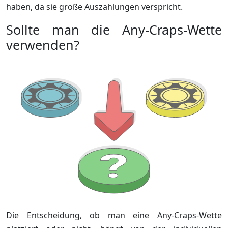
haben, da sie große Auszahlungen verspricht.
Sollte man die Any-Craps-Wette
verwenden?
Die Entscheidung, ob man eine Any-Craps-Wette