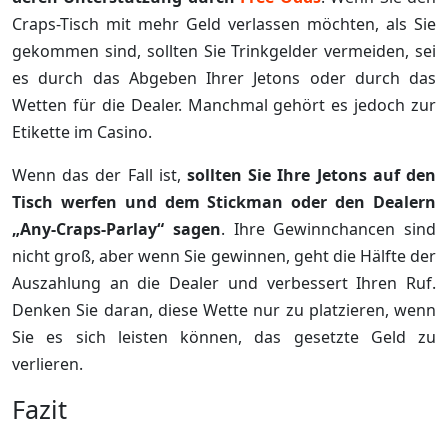
Craps-Tisch mit mehr Geld verlassen möchten, als Sie
gekommen sind, sollten Sie Trinkgelder vermeiden, sei
es durch das Abgeben Ihrer Jetons oder durch das
Wetten für die Dealer. Manchmal gehört es jedoch zur
Etikette im Casino.
Wenn das der Fall ist,
sollten Sie Ihre Jetons auf den
Tisch werfen und dem Stickman oder den Dealern
„Any-Craps-Parlay“ sagen
. Ihre Gewinnchancen sind
nicht groß, aber wenn Sie gewinnen, geht die Hälfte der
Auszahlung an die Dealer und verbessert Ihren Ruf.
Denken Sie daran, diese Wette nur zu platzieren, wenn
Sie es sich leisten können, das gesetzte Geld zu
verlieren.
Fazit