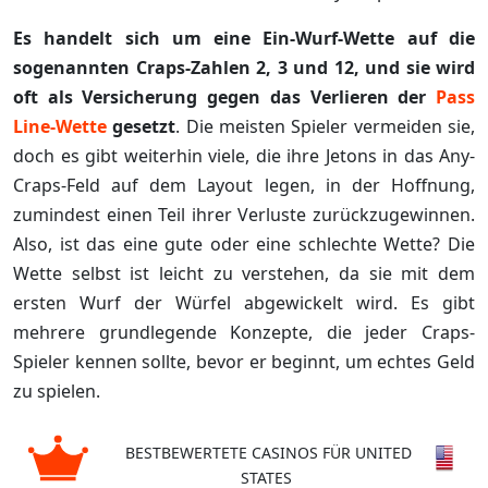
Es handelt sich um eine Ein-Wurf-Wette auf die
sogenannten Craps-Zahlen 2, 3 und 12, und sie wird
oft als Versicherung gegen das Verlieren der
Pass
Line-Wette
gesetzt
. Die meisten Spieler vermeiden sie,
doch es gibt weiterhin viele, die ihre Jetons in das Any-
Craps-Feld auf dem Layout legen, in der Hoffnung,
zumindest einen Teil ihrer Verluste zurückzugewinnen.
Also, ist das eine gute oder eine schlechte Wette? Die
Wette selbst ist leicht zu verstehen, da sie mit dem
ersten Wurf der Würfel abgewickelt wird. Es gibt
mehrere grundlegende Konzepte, die jeder Craps-
Spieler kennen sollte, bevor er beginnt, um echtes Geld
zu spielen.
BESTBEWERTETE CASINOS FÜR UNITED
STATES