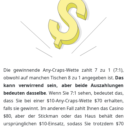
Die gewinnende Any-Craps-Wette zahlt 7 zu 1 (7:1),
obwohl auf manchen Tischen 8 zu 1 angegeben ist.
Das
kann verwirrend sein, aber beide Auszahlungen
bedeuten dasselbe
. Wenn Sie 7:1 sehen, bedeutet das,
dass Sie bei einer $10-Any-Craps-Wette $70 erhalten,
falls sie gewinnt. Im anderen Fall zahlt Ihnen das Casino
$80, aber der Stickman oder das Haus behält den
ursprünglichen $10-Einsatz, sodass Sie trotzdem $70