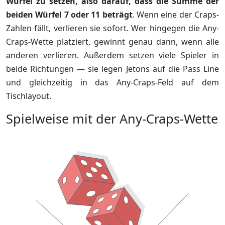
Würfel zu setzen, also darauf, dass die Summe der
beiden Würfel 7 oder 11 beträgt
. Wenn eine der Craps-
Zahlen fällt, verlieren sie sofort. Wer hingegen die Any-
Craps-Wette platziert, gewinnt genau dann, wenn alle
anderen verlieren. Außerdem setzen viele Spieler in
beide Richtungen — sie legen Jetons auf die Pass Line
und gleichzeitig in das Any-Craps-Feld auf dem
Tischlayout.
Spielweise mit der Any-Craps-Wette