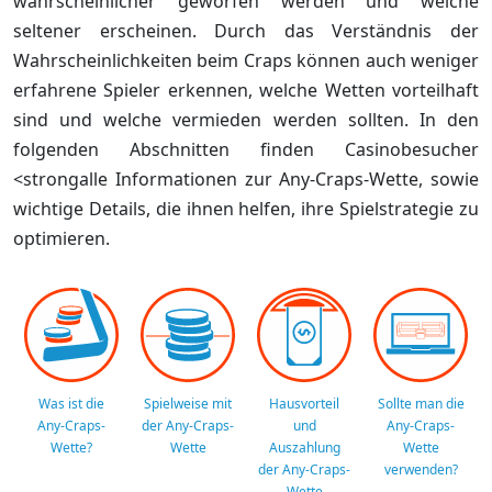
wahrscheinlicher geworfen werden und welche
seltener erscheinen. Durch das Verständnis der
Wahrscheinlichkeiten beim Craps können auch weniger
erfahrene Spieler erkennen, welche Wetten vorteilhaft
sind und welche vermieden werden sollten. In den
folgenden Abschnitten finden Casinobesucher
<strongalle Informationen zur Any-Craps-Wette, sowie
wichtige Details, die ihnen helfen, ihre Spielstrategie zu
optimieren.
Was ist die
Spielweise mit
Hausvorteil
Sollte man die
Any-Craps-
der Any-Craps-
und
Any-Craps-
Wette?
Wette
Auszahlung
Wette
der Any-Craps-
verwenden?
Wette