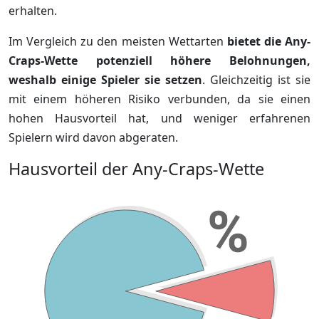
erhalten.
Im Vergleich zu den meisten Wettarten
bietet die Any-
Craps-Wette potenziell höhere Belohnungen,
weshalb einige Spieler sie setzen
. Gleichzeitig ist sie
mit einem höheren Risiko verbunden, da sie einen
hohen Hausvorteil hat, und weniger erfahrenen
Spielern wird davon abgeraten.
Hausvorteil der Any-Craps-Wette