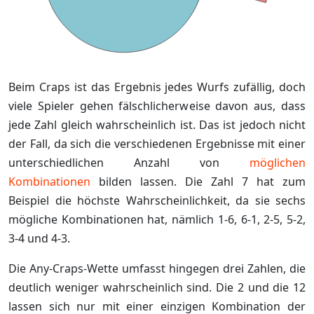
Beim Craps ist das Ergebnis jedes Wurfs zufällig, doch
viele Spieler gehen fälschlicherweise davon aus, dass
jede Zahl gleich wahrscheinlich ist. Das ist jedoch nicht
der Fall, da sich die verschiedenen Ergebnisse mit einer
unterschiedlichen Anzahl von
möglichen
Kombinationen
bilden lassen. Die Zahl 7 hat zum
Beispiel die höchste Wahrscheinlichkeit, da sie sechs
mögliche Kombinationen hat, nämlich 1-6, 6-1, 2-5, 5-2,
3-4 und 4-3.
Die Any-Craps-Wette umfasst hingegen drei Zahlen, die
deutlich weniger wahrscheinlich sind. Die 2 und die 12
lassen sich nur mit einer einzigen Kombination der