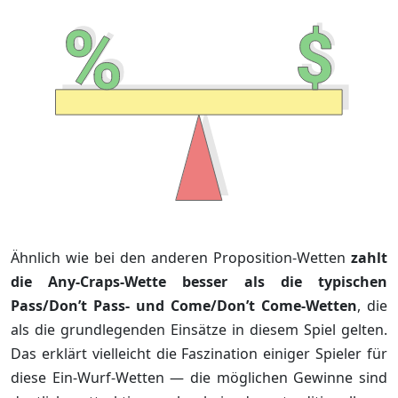
Ähnlich wie bei den anderen Proposition-Wetten
zahlt
die Any-Craps-Wette besser als die typischen
Pass/Don’t Pass- und Come/Don’t Come-Wetten
, die
als die grundlegenden Einsätze in diesem Spiel gelten.
Das erklärt vielleicht die Faszination einiger Spieler für
diese Ein-Wurf-Wetten — die möglichen Gewinne sind