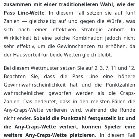
zusammen mit einer traditionelleren Wahl, wie der
Pass Line-Wette
. In diesem Fall setzen sie auf fünf
Zahlen — gleichzeitig auf und gegen die Würfel, was
sich nach einer effektiven Strategie anhört. In
Wirklichkeit ist eine solche Kombination jedoch nicht
sehr effektiv, um die Gewinnchancen zu erhöhen, da
der Hausvorteil für beide Wetten gleich bleibt.
Bei diesem Wettmuster setzen Sie auf 2, 3, 7, 11 und 12.
Beachten Sie, dass die Pass Line eine höhere
Gewinnwahrscheinlichkeit hat und die Punktzahlen
wahrscheinlicher geworfen werden als die Craps-
Zahlen. Das bedeutet, dass in den meisten Fällen die
Any-Craps-Wette verlieren wird, während die Runde
nicht endet.
Sobald die Punktzahl festgestellt ist und
die Any-Craps-Wette verliert, können Spieler eine
weitere Any-Craps-Wette platzieren
. In diesem Fall