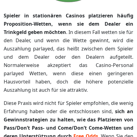
Spieler in stationären Casinos platzieren häufig
Proposition-Wetten, wenn sie dem Dealer ein
Trinkgeld geben möchten
. In diesem Fall wetten sie für
den Dealer, und wenn die Wette gewinnt, wird die
Auszahlung parlayed, das heißt zwischen dem Spieler
und dem Dealer oder den Dealern aufgeteilt.
Normalerweise akzeptiert das Casino-Personal
parlayed Wetten, wenn diese einen geringeren
Hausvorteil haben, doch die höhere potenzielle
Auszahlung ist auch für sie attraktiv.
Diese Praxis wird nicht für Spieler empfohlen, die wenig
Erfahrung haben oder die entschlossen sind,
sich an
Gewinnstrategien zu halten, wie das Platzieren von
Pass/Don’t Pass- und Come/Don’t Come-Wetten und
deren Unterstützung durch
Free Odds
. Wenn Sie den