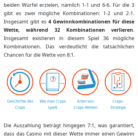
beiden Würfel erzielen, nämlich 1-1 und 6-6. Für die 3
gibt es zwei mögliche Kombinationen: 1-2 und 2-1.
Insgesamt gibt es
4 Gewinnkombinationen für diese
Wette, während 32 Kombinationen verlieren
.
Insgesamt existieren in diesem Spiel 36 mögliche
Kombinationen. Das verdeutlicht die tatsächlichen
Chancen für die Wette von 8:1.
Geschichte des
Wie man Craps
Arten von
Craps-
Craps
spielt
Craps-Wetten
Strategie
Die Auszahlung beträgt hingegen 7:1, was garantiert,
dass das Casino mit dieser Wette immer einen Gewinn