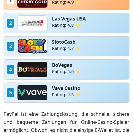
★
Rating: 4.9
Las Vegas USA
★
Rating: 4.8
SlotoCash
★
Rating: 4.7
BoVegas
★
Rating: 4.6
Vave Casino
★
Rating: 4.5
PayPal ist eine Zahlungslösung, die schnelle, sichere
und bequeme Zahlungen für Online-Casino-Spieler
ermöglicht. Obwohl es nicht die einzige E-Wallet ist, die