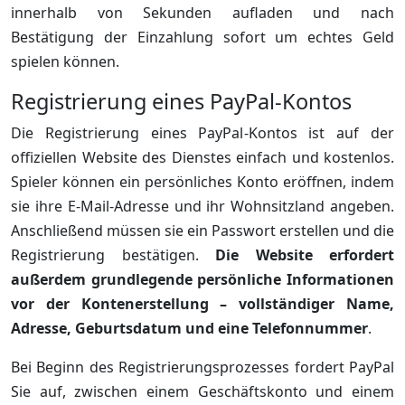
innerhalb von Sekunden aufladen und nach
Bestätigung der Einzahlung sofort um echtes Geld
spielen können.
Registrierung eines PayPal-Kontos
Die Registrierung eines PayPal-Kontos ist auf der
offiziellen Website des Dienstes einfach und kostenlos.
Spieler können ein persönliches Konto eröffnen, indem
sie ihre E-Mail-Adresse und ihr Wohnsitzland angeben.
Anschließend müssen sie ein Passwort erstellen und die
Registrierung bestätigen.
Die Website erfordert
außerdem grundlegende persönliche Informationen
vor der Kontenerstellung – vollständiger Name,
Adresse, Geburtsdatum und eine Telefonnummer
.
Bei Beginn des Registrierungsprozesses fordert PayPal
Sie auf, zwischen einem Geschäftskonto und einem