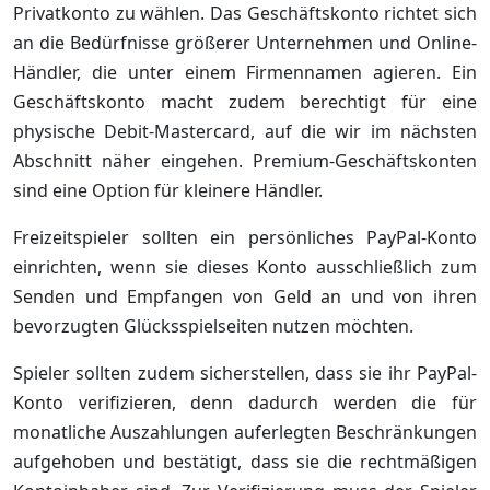
Privatkonto zu wählen. Das Geschäftskonto richtet sich
an die Bedürfnisse größerer Unternehmen und Online-
Händler, die unter einem Firmennamen agieren. Ein
Geschäftskonto macht zudem berechtigt für eine
physische Debit-Mastercard, auf die wir im nächsten
Abschnitt näher eingehen. Premium-Geschäftskonten
sind eine Option für kleinere Händler.
Freizeitspieler sollten ein persönliches PayPal-Konto
einrichten, wenn sie dieses Konto ausschließlich zum
Senden und Empfangen von Geld an und von ihren
bevorzugten Glücksspielseiten nutzen möchten.
Spieler sollten zudem sicherstellen, dass sie ihr PayPal-
Konto verifizieren, denn dadurch werden die für
monatliche Auszahlungen auferlegten Beschränkungen
aufgehoben und bestätigt, dass sie die rechtmäßigen