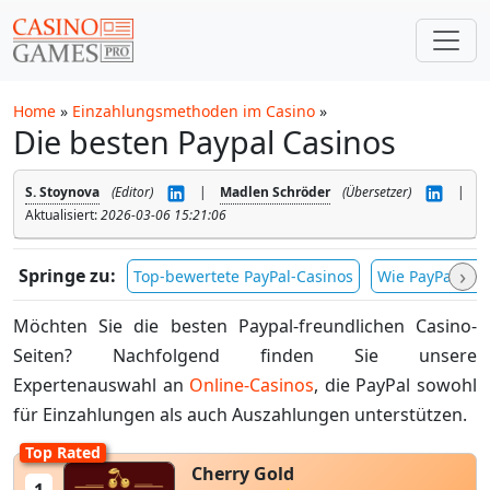
Zum Hauptinhalt springen
Home
»
Einzahlungsmethoden im Casino
»
Die besten Paypal Casinos
S. Stoynova
(Editor)
|
Madlen Schröder
(Übersetzer)
|
Aktualisiert:
2026-03-06 15:21:06
›
Springe zu:
Top-bewertete PayPal-Casinos
Wie PayPal funk
Möchten Sie die besten Paypal-freundlichen Casino-
Seiten? Nachfolgend finden Sie unsere
Expertenauswahl an
Online-Casinos
, die PayPal sowohl
für Einzahlungen als auch Auszahlungen unterstützen.
Cherry Gold