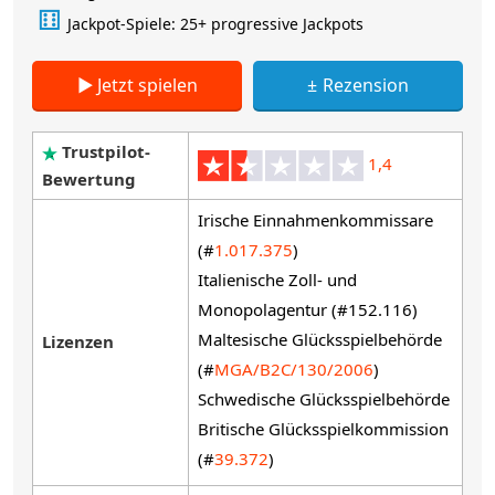
Jackpot-Spiele: 25+ progressive Jackpots
Jetzt spielen
Rezension
Trustpilot-
1,4
Bewertung
Irische Einnahmenkommissare
(#
1.017.375
)
Italienische Zoll- und
Monopolagentur (#152.116)
Maltesische Glücksspielbehörde
Lizenzen
(#
MGA/B2C/130/2006
)
Schwedische Glücksspielbehörde
Britische Glücksspielkommission
(#
39.372
)