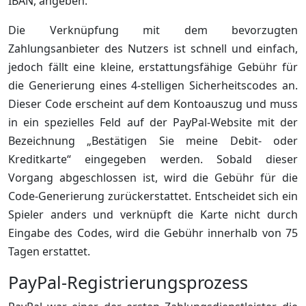
IBAN, angeben.
Die Verknüpfung mit dem bevorzugten
Zahlungsanbieter des Nutzers ist schnell und einfach,
jedoch fällt eine kleine, erstattungsfähige Gebühr für
die Generierung eines 4-stelligen Sicherheitscodes an.
Dieser Code erscheint auf dem Kontoauszug und muss
in ein spezielles Feld auf der PayPal-Website mit der
Bezeichnung „Bestätigen Sie meine Debit- oder
Kreditkarte“ eingegeben werden. Sobald dieser
Vorgang abgeschlossen ist, wird die Gebühr für die
Code-Generierung zurückerstattet. Entscheidet sich ein
Spieler anders und verknüpft die Karte nicht durch
Eingabe des Codes, wird die Gebühr innerhalb von 75
Tagen erstattet.
PayPal-Registrierungsprozess