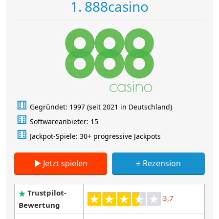
888casino
Gegründet: 1997 (seit 2021 in Deutschland)
Softwareanbieter: 15
Jackpot-Spiele: 30+ progressive Jackpots
Jetzt spielen
Rezension
Trustpilot-
3,7
Bewertung