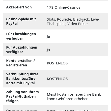
Akzeptiert von
178 Online-Casinos
Casino-Spiele mit
Slots, Roulette, Blackjack, Live-
PayPal
Tischspiele, Video Poker
Für Einzahlungen
Ja
verfügbar
Für Auszahlungen
Ja
verfügbar
Konto erstellen /
KOSTENLOS
Registrieren
Verknüpfung Ihres
Bankkontos/Ihrer
KOSTENLOS
Karte mit PayPal
Zahlung von Ihrem
Meist kostenlos, aber Ihre Bank
PayPal-Guthaben
kann Gebühren erheben.
tätigen