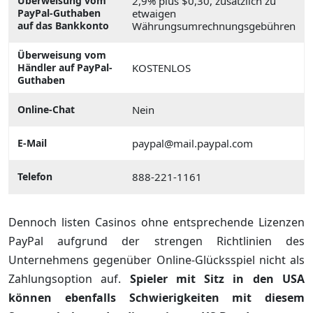
Überweisung vom
2,9% plus $0,30, zusätzlich zu
PayPal-Guthaben
etwaigen
auf das Bankkonto
Währungsumrechnungsgebühren
Überweisung vom
Händler auf PayPal-
KOSTENLOS
Guthaben
Online-Chat
Nein
E-Mail
paypal@mail.paypal.com
Telefon
888-221-1161
Dennoch listen Casinos ohne entsprechende Lizenzen
PayPal aufgrund der strengen Richtlinien des
Unternehmens gegenüber Online-Glücksspiel nicht als
Zahlungsoption auf.
Spieler mit Sitz in den USA
können ebenfalls Schwierigkeiten mit diesem