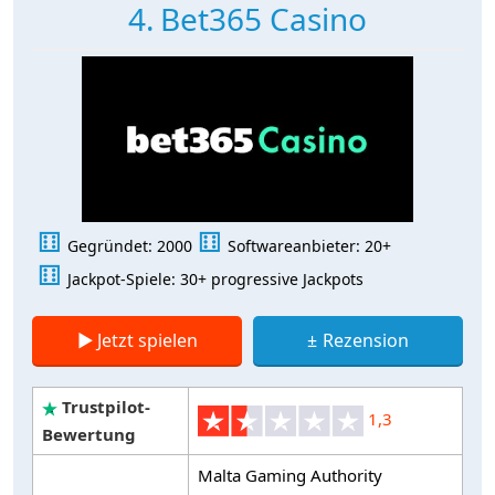
Bet365 Casino
Gegründet: 2000
Softwareanbieter: 20+
Jackpot-Spiele: 30+ progressive Jackpots
Jetzt spielen
Rezension
Trustpilot-
1,3
Bewertung
Malta Gaming Authority