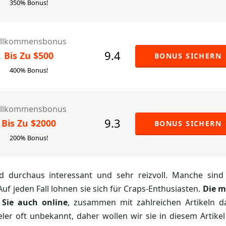
350% Bonus!
llkommensbonus
9.4
Bis Zu $500
BONUS SICHERN
400% Bonus!
llkommensbonus
9.3
Bis Zu $2000
BONUS SICHERN
200% Bonus!
d durchaus interessant und sehr reizvoll. Manche sind 
Auf jeden Fall lohnen sie sich für Craps-Enthusiasten.
Die m
 Sie auch online
, zusammen mit zahlreichen Artikeln da
ler oft unbekannt, daher wollen wir sie in diesem Artike