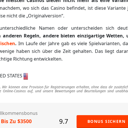
ie meisten Casinos bieten nicht mehr als eine Varian
e nachdem, wo sich das Casino befindet, ist diese Variante
e nicht die „Originalversion“.
 unterschiedliche Namen oder unterscheiden sich deutl
 anderen Regeln, andere bieten einzigartige Wetten, 
Tischen
.
Im Laufe der Jahre gab es viele Spielvarianten, d
wenige haben sich über die Zeit gehalten. Das liegt dara
ichtige Richtung entwickelten.
ED STATES
s. Wir können eine Provision für Registrierungen erhalten, ohne dass dir zusätzlic
üfte Online-Casinos auf, und unsere Bewertungen und Beurteilungen sind unabh
llkommensbonus
9.7
Bis Zu $3500
BONUS SICHERN