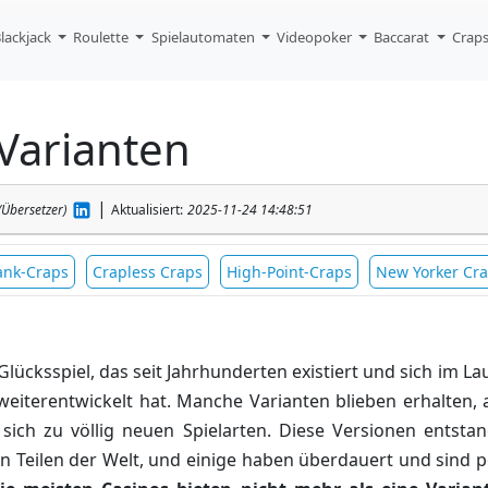
lackjack
Roulette
Spielautomaten
Videopoker
Baccarat
Crap
Varianten
|
(Übersetzer)
Aktualisiert:
2025-11-24 14:48:51
ank-Craps
Crapless Craps
High-Point-Craps
New Yorker Cr
 Glücksspiel, das seit Jahrhunderten existiert und sich im La
 weiterentwickelt hat. Manche Varianten blieben erhalten,
 sich zu völlig neuen Spielarten. Diese Versionen entsta
n Teilen der Welt, und einige haben überdauert und sind 