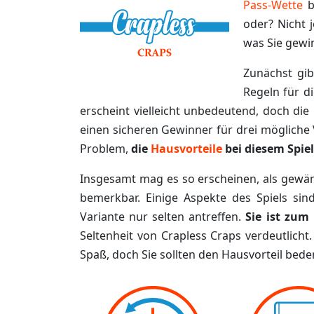
Pass-Wette
b
oder? Nicht 
was Sie gewin
Zunächst gib
Regeln für d
erscheint vielleicht unbedeutend, doch die
einen sicheren Gewinner für drei mögliche V
Problem,
die
Hausvorteile
bei diesem Spie
Insgesamt mag es so erscheinen, als gewän
bemerkbar. Einige Aspekte des Spiels sin
Variante nur selten antreffen.
Sie ist zum
Seltenheit von Crapless Craps verdeutlicht
Spaß, doch Sie sollten den Hausvorteil bed