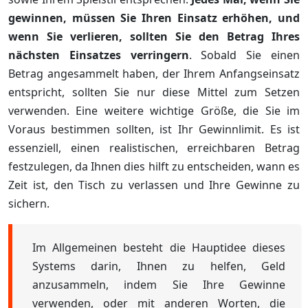
gewinnen, müssen Sie Ihren Einsatz erhöhen, und
wenn Sie verlieren, sollten Sie den Betrag Ihres
nächsten Einsatzes verringern
. Sobald Sie einen
Betrag angesammelt haben, der Ihrem Anfangseinsatz
entspricht, sollten Sie nur diese Mittel zum Setzen
verwenden. Eine weitere wichtige Größe, die Sie im
Voraus bestimmen sollten, ist Ihr Gewinnlimit. Es ist
essenziell, einen realistischen, erreichbaren Betrag
festzulegen, da Ihnen dies hilft zu entscheiden, wann es
Zeit ist, den Tisch zu verlassen und Ihre Gewinne zu
sichern.
Im Allgemeinen besteht die Hauptidee dieses
Systems darin, Ihnen zu helfen, Geld
anzusammeln, indem Sie Ihre Gewinne
verwenden, oder mit anderen Worten, die