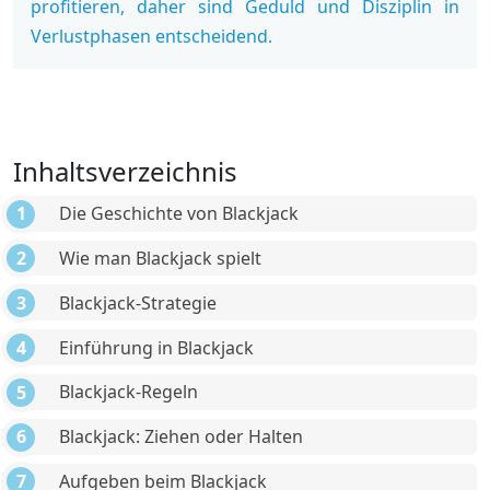
profitieren, daher sind Geduld und Disziplin in
Verlustphasen entscheidend.
Inhaltsverzeichnis
Die Geschichte von Blackjack
Wie man Blackjack spielt
Blackjack-Strategie
Einführung in Blackjack
Blackjack-Regeln
Blackjack: Ziehen oder Halten
Aufgeben beim Blackjack