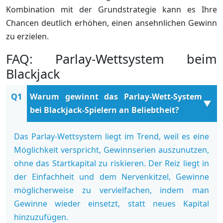
Kombination mit der Grundstrategie kann es Ihre
Chancen deutlich erhöhen, einen ansehnlichen Gewinn
zu erzielen.
FAQ: Parlay-Wettsystem beim
Blackjack
Warum gewinnt das Parlay-Wett-System
bei Blackjack-Spielern an Beliebtheit?
Das Parlay-Wettsystem liegt im Trend, weil es eine
Möglichkeit verspricht, Gewinnserien auszunutzen,
ohne das Startkapital zu riskieren. Der Reiz liegt in
der Einfachheit und dem Nervenkitzel, Gewinne
möglicherweise zu vervielfachen, indem man
Gewinne wieder einsetzt, statt neues Kapital
hinzuzufügen.