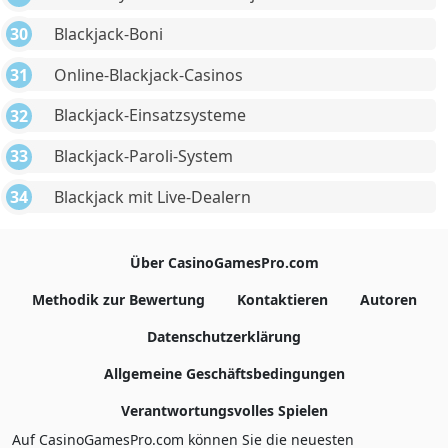
Blackjack-Boni
Online-Blackjack-Casinos
Blackjack-Einsatzsysteme
Blackjack-Paroli-System
Blackjack mit Live-Dealern
Über CasinoGamesPro.com
Methodik zur Bewertung
Kontaktieren
Autoren
Datenschutzerklärung
Allgemeine Geschäftsbedingungen
Verantwortungsvolles Spielen
Auf CasinoGamesPro.com können Sie die neuesten