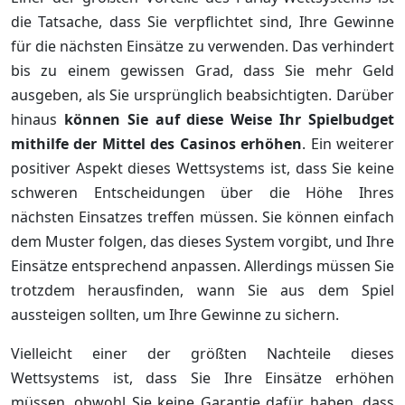
die Tatsache, dass Sie verpflichtet sind, Ihre Gewinne
für die nächsten Einsätze zu verwenden. Das verhindert
bis zu einem gewissen Grad, dass Sie mehr Geld
ausgeben, als Sie ursprünglich beabsichtigten. Darüber
hinaus
können Sie auf diese Weise Ihr Spielbudget
mithilfe der Mittel des Casinos erhöhen
. Ein weiterer
positiver Aspekt dieses Wettsystems ist, dass Sie keine
schweren Entscheidungen über die Höhe Ihres
nächsten Einsatzes treffen müssen. Sie können einfach
dem Muster folgen, das dieses System vorgibt, und Ihre
Einsätze entsprechend anpassen. Allerdings müssen Sie
trotzdem herausfinden, wann Sie aus dem Spiel
aussteigen sollten, um Ihre Gewinne zu sichern.
Vielleicht einer der größten Nachteile dieses
Wettsystems ist, dass Sie Ihre Einsätze erhöhen
müssen, obwohl Sie keine Garantie dafür haben, dass