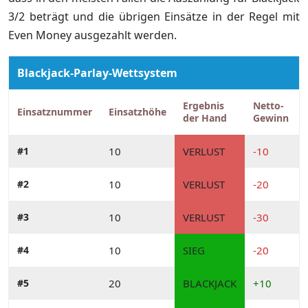
3/2 beträgt und die übrigen Einsätze in der Regel mit
Even Money ausgezahlt werden.
Blackjack-Parlay-Wettsystem
Ergebnis
Netto-
Einsatznummer
Einsatzhöhe
der Hand
Gewinn
#1
10
VERLUST
-10
#2
10
VERLUST
-20
#3
10
VERLUST
-30
#4
10
SIEG
-20
#5
20
BLACKJACK
+10