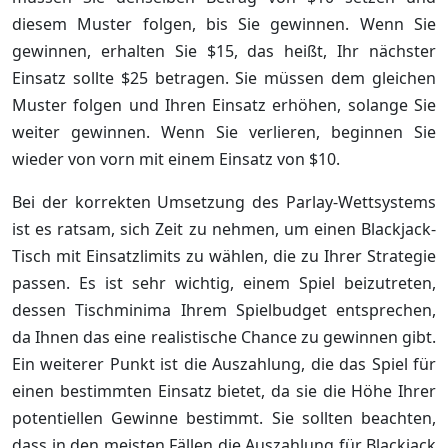
diesem Muster folgen, bis Sie gewinnen. Wenn Sie
gewinnen, erhalten Sie $15, das heißt, Ihr nächster
Einsatz sollte $25 betragen. Sie müssen dem gleichen
Muster folgen und Ihren Einsatz erhöhen, solange Sie
weiter gewinnen. Wenn Sie verlieren, beginnen Sie
wieder von vorn mit einem Einsatz von $10.
Bei der korrekten Umsetzung des Parlay-Wettsystems
ist es ratsam, sich Zeit zu nehmen, um einen Blackjack-
Tisch mit Einsatzlimits zu wählen, die zu Ihrer Strategie
passen. Es ist sehr wichtig, einem Spiel beizutreten,
dessen Tischminima Ihrem Spielbudget entsprechen,
da Ihnen das eine realistische Chance zu gewinnen gibt.
Ein weiterer Punkt ist die Auszahlung, die das Spiel für
einen bestimmten Einsatz bietet, da sie die Höhe Ihrer
potentiellen Gewinne bestimmt. Sie sollten beachten,
dass in den meisten Fällen die Auszahlung für Blackjack