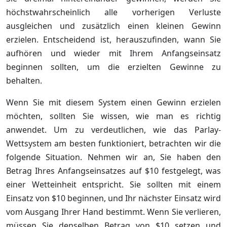
höchstwahrscheinlich alle vorherigen Verluste
ausgleichen und zusätzlich einen kleinen Gewinn
erzielen. Entscheidend ist, herauszufinden, wann Sie
aufhören und wieder mit Ihrem Anfangseinsatz
beginnen sollten, um die erzielten Gewinne zu
behalten.
Wenn Sie mit diesem System einen Gewinn erzielen
möchten, sollten Sie wissen, wie man es richtig
anwendet. Um zu verdeutlichen, wie das Parlay-
Wettsystem am besten funktioniert, betrachten wir die
folgende Situation. Nehmen wir an, Sie haben den
Betrag Ihres Anfangseinsatzes auf $10 festgelegt, was
einer Wetteinheit entspricht. Sie sollten mit einem
Einsatz von $10 beginnen, und Ihr nächster Einsatz wird
vom Ausgang Ihrer Hand bestimmt. Wenn Sie verlieren,
müssen Sie denselben Betrag von $10 setzen und