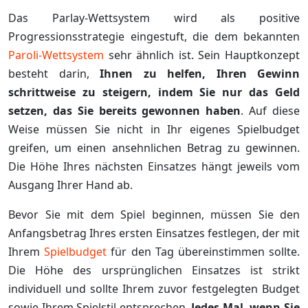
Das Parlay-Wettsystem wird als positive
Progressionsstrategie eingestuft, die dem bekannten
Paroli-Wettsystem
sehr ähnlich ist. Sein Hauptkonzept
besteht darin,
Ihnen zu helfen, Ihren Gewinn
schrittweise zu steigern, indem Sie nur das Geld
setzen, das Sie bereits gewonnen haben
. Auf diese
Weise müssen Sie nicht in Ihr eigenes Spielbudget
greifen, um einen ansehnlichen Betrag zu gewinnen.
Die Höhe Ihres nächsten Einsatzes hängt jeweils vom
Ausgang Ihrer Hand ab.
Bevor Sie mit dem Spiel beginnen, müssen Sie den
Anfangsbetrag Ihres ersten Einsatzes festlegen, der mit
Ihrem
Spielbudget
für den Tag übereinstimmen sollte.
Die Höhe des ursprünglichen Einsatzes ist strikt
individuell und sollte Ihrem zuvor festgelegten Budget
sowie Ihrem Spielstil entsprechen.
Jedes Mal, wenn Sie