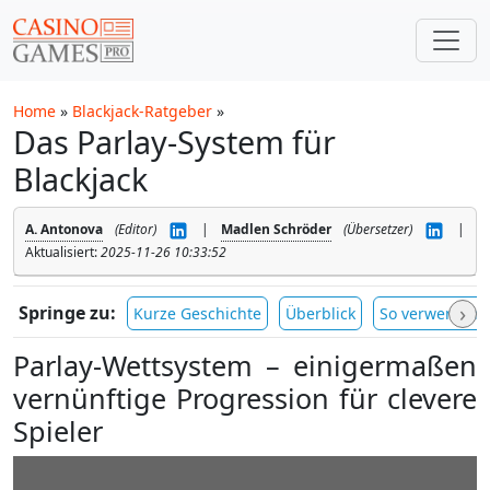
Zum Hauptinhalt springen
Home
»
Blackjack-Ratgeber
»
Das Parlay-System für
Blackjack
A. Antonova
(Editor)
|
Madlen Schröder
(Übersetzer)
|
Aktualisiert:
2025-11-26 10:33:52
›
Springe zu:
Kurze Geschichte
Überblick
So verwenden 
Parlay-Wettsystem – einigermaßen
vernünftige Progression für clevere
Spieler