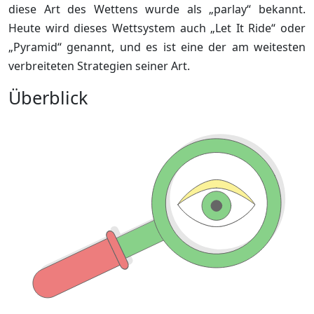
diese Art des Wettens wurde als „parlay“ bekannt.
Heute wird dieses Wettsystem auch „Let It Ride“ oder
„Pyramid“ genannt, und es ist eine der am weitesten
verbreiteten Strategien seiner Art.
Überblick