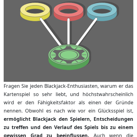
Fragen Sie jeden Blackjack-Enthusiasten, warum er das
Kartenspiel so sehr liebt, und höchstwahrscheinlich
wird er den Fähigkeitsfaktor als einen der Gründe
nennen. Obwohl es nach wie vor ein Glücksspiel ist,
ermöglicht Blackjack den Spielern, Entscheidungen
zu treffen und den Verlauf des Spiels bis zu einem
gewissen Grad zu beeinflussen.
Auch wenn die