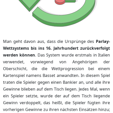
Man geht davon aus, dass die Ursprünge des
Parlay-
Wettsystems bis ins 16. Jahrhundert zurückverfolgt
werden können
. Das System wurde erstmals in Italien
verwendet, vorwiegend von Angehörigen der
Oberschicht, die die Wettprogression bei einem
Kartenspiel namens Basset anwandten. In diesem Spiel
traten die Spieler gegen einen Bankier an, und alle ihre
Gewinne blieben auf dem Tisch liegen. Jedes Mal, wenn
ein Spieler setzte, wurde der auf dem Tisch liegende
Gewinn verdoppelt, das heißt, die Spieler fügten ihre
vorherigen Gewinne zu ihren nächsten Einsätzen hinzu;