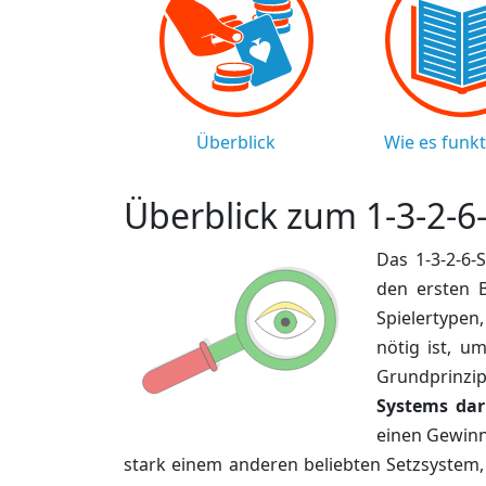
Überblick
Wie es funkt
Überblick zum 1-3-2-6
Das 1-3-2-6-
den ersten B
Spielertypen
nötig ist, u
Grundprinzi
Systems dar
einen Gewinn
stark einem anderen beliebten Setzsyste