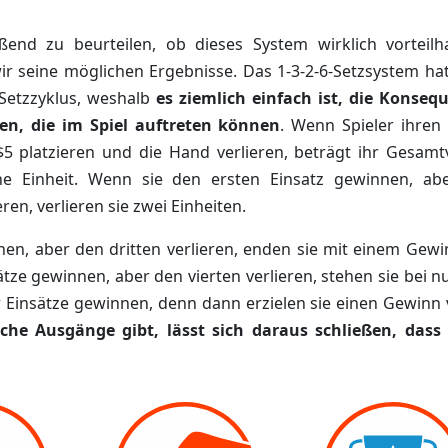
end zu beurteilen, ob dieses System wirklich vorteilhaf
ir seine möglichen Ergebnisse. Das 1-3-2-6-Setzsystem ha
Setzzyklus, weshalb
es ziemlich einfach ist, die Konseq
en, die im Spiel auftreten können
. Wenn Spieler ihren
$5 platzieren und die Hand verlieren, beträgt ihr Gesamt
lne Einheit. Wenn sie den ersten Einsatz gewinnen, ab
eren, verlieren sie zwei Einheiten.
nen, aber den dritten verlieren, enden sie mit einem Gew
sätze gewinnen, aber den vierten verlieren, stehen sie bei nu
ier Einsätze gewinnen, denn dann erzielen sie einen Gewinn
iche Ausgänge gibt, lässt sich daraus schließen, dass 