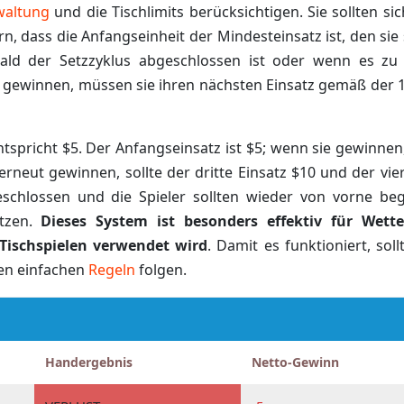
waltung
und die Tischlimits berücksichtigen. Sie sollten si
n, dass die Anfangseinheit der Mindesteinsatz ist, den sie
ald der Setzzyklus abgeschlossen ist oder wenn es zu
gewinnen, müssen sie ihren nächsten Einsatz gemäß der 1
tspricht $5. Der Anfangseinsatz ist $5; wenn sie gewinnen,
rneut gewinnen, sollte der dritte Einsatz $10 und der vie
eschlossen und die Spieler sollten wieder von vorne beg
etzen.
Dieses System ist besonders effektiv für Wett
 Tischspielen verwendet wird
. Damit es funktioniert, soll
nen einfachen
Regeln
folgen.
Handergebnis
Netto-Gewinn