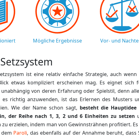
ioniert
Mögliche Ergebnisse
Vor- und Nachtei
-Setzsystem
Setzsystem ist eine relativ einfache Strategie, auch wenn
lick etwas kompliziert erscheinen mag. Es eignet sich f
, unabhängig von deren Erfahrung oder Spielstil, denn all
m es richtig anzuwenden, ist das Erlernen des Musters u
pien. Wie der Name schon sagt,
besteht die Hauptidee 
in, der Reihe nach 1, 3, 2 und 6 Einheiten zu setzen
u
 zu erzielen, indem man von Gewinnsträhnen profitiert. Es
m, dem
Paroli
, das ebenfalls auf der Annahme beruht, dass 