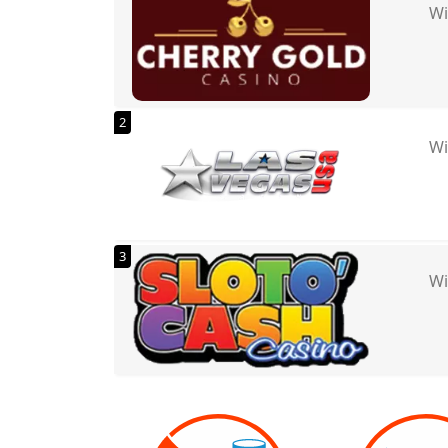
Wi
Wi
Wi