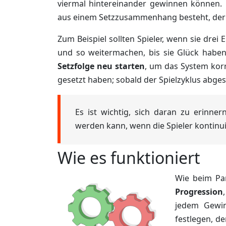
viermal hintereinander gewinnen können. 
aus einem Setzzusammenhang besteht, der
Zum Beispiel sollten Spieler, wenn sie drei 
und so weitermachen, bis sie Glück hab
Setzfolge neu starten
, um das System korr
gesetzt haben; sobald der Spielzyklus abges
Es ist wichtig, sich daran zu erinne
werden kann, wenn die Spieler kontinu
Wie es funktioniert
Wie beim Pa
Progression
jedem Gewi
festlegen, de