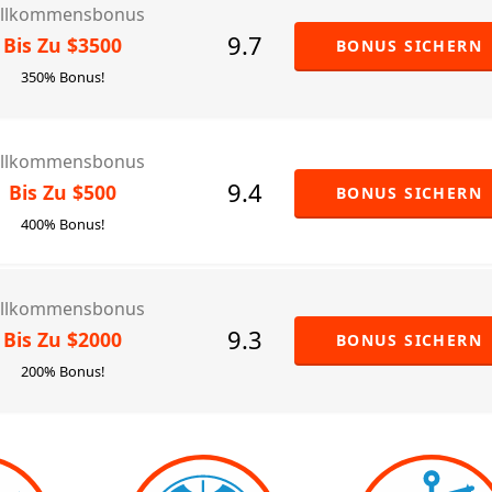
llkommensbonus
9.7
Bis Zu $3500
BONUS SICHERN
350% Bonus!
llkommensbonus
9.4
Bis Zu $500
BONUS SICHERN
400% Bonus!
llkommensbonus
9.3
Bis Zu $2000
BONUS SICHERN
200% Bonus!