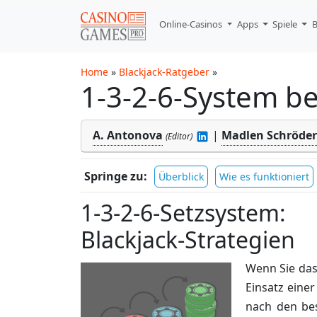
Zum Hauptinhalt springen
Online-Casinos
Apps
Spiele
B
Home
»
Blackjack-Ratgeber
»
1-3-2-6-System be
A. Antonova
|
Madlen Schröder
(Editor)
Springe zu:
Überblick
Wie es funktioniert
1-3-2-6-Setzsystem
Blackjack-Strategien
Wenn Sie das
Einsatz einer
nach den be