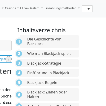
s
Casinos mit Live-Dealern
Einzahlungsmethoden
Inhaltsverzeichnis
Die Geschichte von
Blackjack
Wie man Blackjack spielt
›
gestellte Fragen
Blackjack-Strategie
ten
Einführung in Blackjack
Blackjack-Regeln
rch den
Blackjack: Ziehen oder
r Suche
Halten
r, dass