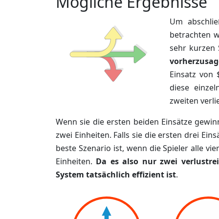
Mögliche Ergebnisse
Um abschließ
betrachten w
sehr kurzen 
vorherzusag
Einsatz von 
diese einze
zweiten verli
Wenn sie die ersten beiden Einsätze gewin
zwei Einheiten. Falls sie die ersten drei Ein
beste Szenario ist, wenn die Spieler alle v
Einheiten.
Da es also nur zwei verlustre
System tatsächlich effizient ist
.