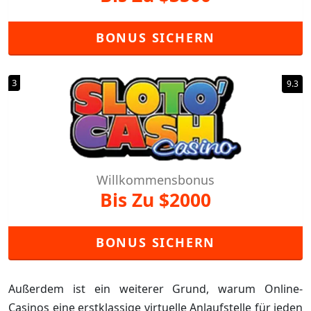
BONUS SICHERN
9.3
Willkommensbonus
Bis Zu $2000
BONUS SICHERN
Außerdem ist ein weiterer Grund, warum Online-
Casinos eine erstklassige virtuelle Anlaufstelle für jeden