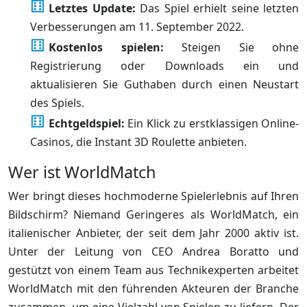
Letztes Update:
Das Spiel erhielt seine letzten
Verbesserungen am 11. September 2022.
Kostenlos spielen:
Steigen Sie ohne
Registrierung oder Downloads ein und
aktualisieren Sie Guthaben durch einen Neustart
des Spiels.
Echtgeldspiel:
Ein Klick zu erstklassigen Online-
Casinos, die Instant 3D Roulette anbieten.
Wer ist WorldMatch
Wer bringt dieses hochmoderne Spielerlebnis auf Ihren
Bildschirm? Niemand Geringeres als WorldMatch, ein
italienischer Anbieter, der seit dem Jahr 2000 aktiv ist.
Unter der Leitung von CEO Andrea Boratto und
gestützt von einem Team aus Technikexperten arbeitet
WorldMatch mit den führenden Akteuren der Branche
zusammen, um eine Vielzahl von Spielen zu liefern. Der