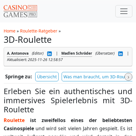
Zum Hauptinhalt springen
Home
»
Roulette-Ratgeber
»
3D-Roulette
A. Antonova
(Editor)
|
Madlen Schröder
(Übersetzer)
|
Aktualisiert:
2025-11-26 12:58:57
›
Springe zu:
Übersicht
Was man braucht, um 3D-Roulette 
Erleben Sie ein authentisches und
immersives Spielerlebnis mit 3D-
Roulette
Roulette
ist zweifellos eines der beliebtesten
Casinospiele
und wird seit vielen Jahren gespielt. Es ist