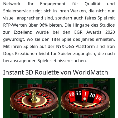
Network. Ihr Engagement für Qualität und
Spielerservice zeigt sich in ihren Werken, die nicht nur
visuell ansprechend sind, sondern auch faires Spiel mit
RTP-Werten über 96% bieten. Die Hingabe des Studios
zur Exzellenz wurde bei den EGR Awards 2020
gewürdigt, wo sie den Titel Spiel des Jahres erhielten.
Mit ihren Spielen auf der NYX-OGS-Plattform sind Iron
Dogs Kreationen leicht für Spieler zugänglich, die nach
herausragenden Spielerlebnissen suchen.
Instant 3D Roulette von WorldMatch