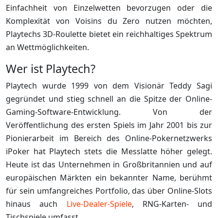
Einfachheit von Einzelwetten bevorzugen oder die
Komplexität von Voisins du Zero nutzen möchten,
Playtechs 3D-Roulette bietet ein reichhaltiges Spektrum
an Wettmöglichkeiten.
Wer ist Playtech?
Playtech wurde 1999 von dem Visionär Teddy Sagi
gegründet und stieg schnell an die Spitze der Online-
Gaming-Software-Entwicklung. Von der
Veröffentlichung des ersten Spiels im Jahr 2001 bis zur
Pionierarbeit im Bereich des Online-Pokernetzwerks
iPoker hat Playtech stets die Messlatte höher gelegt.
Heute ist das Unternehmen in Großbritannien und auf
europäischen Märkten ein bekannter Name, berühmt
für sein umfangreiches Portfolio, das über Online-Slots
hinaus auch
Live-Dealer-Spiele
, RNG-Karten- und
Tischspiele umfasst.