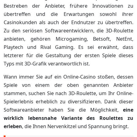
Bestreben der Anbieter, frühere Innovationen zu
übertreffen und die Erwartungen sowohl ihrer
Casinokunden als auch der Endnutzer zu übertreffen.
Zu den seriösen Softwareentwicklern, die 3D-Roulette
anbieten, gehören Microgaming, Betsoft, NetEnt,
Playtech und Rival Gaming. Es sei erwähnt, dass
letzterer für die Gestaltung der ersten Spiele dieses
Typs mit 3D-Grafik verantwortlich ist.
Wann immer Sie auf ein Online-Casino stoßen, dessen
Spiele von einem der oben genannten Anbieter
stammen, suchen Sie nach 3D-Roulette, um Ihr Online-
Spielerlebnis erheblich zu diversifizieren. Dank dieser
Softwareanbieter haben Sie die Möglichkeit,
eine
wirklich lebensnahe Variante des Roulettes zu
erleben
, die Ihnen Nervenkitzel und Spannung bringt.