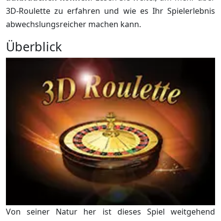
3D-Roulette zu erfahren und wie es Ihr Spielerlebnis
abwechslungsreicher machen kann.
Überblick
Von seiner Natur her ist dieses Spiel weitgehend