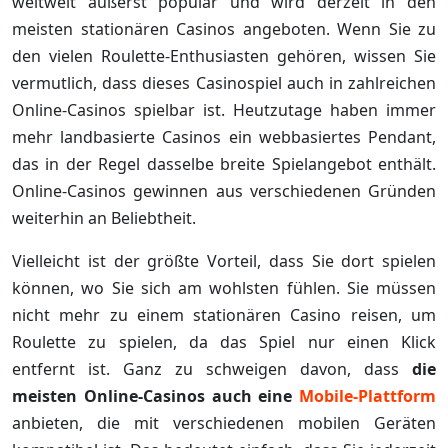
weltweit äußerst populär und wird derzeit in den
meisten stationären Casinos angeboten. Wenn Sie zu
den vielen Roulette-Enthusiasten gehören, wissen Sie
vermutlich, dass dieses Casinospiel auch in zahlreichen
Online-Casinos spielbar ist. Heutzutage haben immer
mehr landbasierte Casinos ein webbasiertes Pendant,
das in der Regel dasselbe breite Spielangebot enthält.
Online-Casinos gewinnen aus verschiedenen Gründen
weiterhin an Beliebtheit.
Vielleicht ist der größte Vorteil, dass Sie dort spielen
können, wo Sie sich am wohlsten fühlen. Sie müssen
nicht mehr zu einem stationären Casino reisen, um
Roulette zu spielen, da das Spiel nur einen Klick
entfernt ist. Ganz zu schweigen davon, dass
die
meisten Online-Casinos auch eine
Mobile-Plattform
anbieten, die mit verschiedenen mobilen Geräten