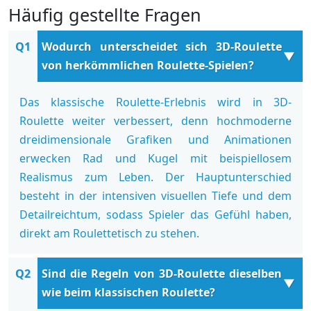
Häufig gestellte Fragen
Wodurch unterscheidet sich 3D-Roulette
von herkömmlichen Roulette-Spielen?
Das klassische Roulette-Erlebnis wird in 3D-
Roulette weiter verbessert, denn hochmoderne
dreidimensionale Grafiken und Animationen
erwecken Rad und Kugel mit beispiellosem
Realismus zum Leben. Der Hauptunterschied
besteht in der intensiven visuellen Tiefe und dem
Detailreichtum, sodass Spieler das Gefühl haben,
direkt am Roulettetisch zu stehen.
Sind die Regeln von 3D-Roulette dieselben
wie beim klassischen Roulette?