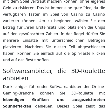
mit dem Spiel vertraut machen können, ohne eigenes
Geld zu riskieren. Das ist immer eine gute Idee, da die
verfügbaren Tasten im Spiel von Casino zu Casino
variieren können. Um zu beginnen, wählen Sie den
Betrag für Ihren Ersteinsatz und platzieren die Chips
auf den gewünschten Zahlen. In der Regel dürfen Sie
mehrere Einsätze mit unterschiedlichen Beträgen
platzieren. Nachdem Sie diesen Teil abgeschlossen
haben, können Sie einfach auf die Spin-Taste klicken
und auf das Beste hoffen.
Softwareanbieter, die 3D-Roulette
anbieten
Dank einiger führender Softwareanbieter der Online-
Gaming-Branche können Sie 3D-Roulette mit
lebendigen Grafiken und ausgezeichneten
Soundeffekten
genießen. Dieses Spiel zeigt das