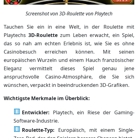
Screenshot von 3D-Roulette von Playtech
Tauchen Sie ein in eine Welt, in der Roulette mit
Playtechs
3D-Roulette
zum Leben erwacht, ein Spiel,
das so nah am echten Erlebnis ist, wie Sie es ohne
Casinobesuch erreichen können. Mit seinen
europäischen Wurzeln und einem Hauch französischer
Eleganz vermittelt dieses Spiel genau jene
anspruchsvolle Casino-Atmosphäre, die Sie sich
wünschen, verpackt in beeindruckenden 3D-Grafiken.
Wichtigste Merkmale im Überblick:
Entwickler:
Playtech, ein Riese der Gaming-
Software-Industrie.
Roulette-Typ:
Europäisch, mit einem Single-