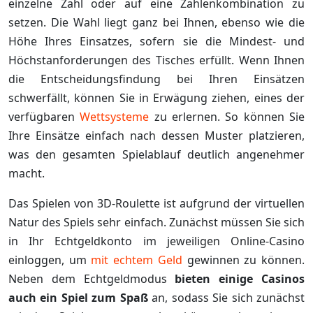
einzelne Zahl oder auf eine Zahlenkombination zu
setzen. Die Wahl liegt ganz bei Ihnen, ebenso wie die
Höhe Ihres Einsatzes, sofern sie die Mindest- und
Höchstanforderungen des Tisches erfüllt. Wenn Ihnen
die Entscheidungsfindung bei Ihren Einsätzen
schwerfällt, können Sie in Erwägung ziehen, eines der
verfügbaren
Wettsysteme
zu erlernen. So können Sie
Ihre Einsätze einfach nach dessen Muster platzieren,
was den gesamten Spielablauf deutlich angenehmer
macht.
Das Spielen von 3D-Roulette ist aufgrund der virtuellen
Natur des Spiels sehr einfach. Zunächst müssen Sie sich
in Ihr Echtgeldkonto im jeweiligen Online-Casino
einloggen, um
mit echtem Geld
gewinnen zu können.
Neben dem Echtgeldmodus
bieten einige Casinos
auch ein Spiel zum Spaß
an, sodass Sie sich zunächst