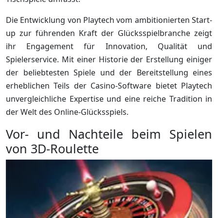
Die Entwicklung von Playtech vom ambitionierten Start-
up zur führenden Kraft der Glücksspielbranche zeigt
ihr Engagement für Innovation, Qualität und
Spielerservice. Mit einer Historie der Erstellung einiger
der beliebtesten Spiele und der Bereitstellung eines
erheblichen Teils der Casino-Software bietet Playtech
unvergleichliche Expertise und eine reiche Tradition in
der Welt des Online-Glücksspiels.
Vor- und Nachteile beim Spielen
von 3D-Roulette