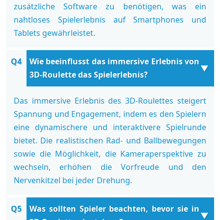
zusätzliche Software zu benötigen, was ein
nahtloses Spielerlebnis auf Smartphones und
Tablets gewährleistet.
Wie beeinflusst das immersive Erlebnis von
3D-Roulette das Spielerlebnis?
Das immersive Erlebnis des 3D-Roulettes steigert
Spannung und Engagement, indem es den Spielern
eine dynamischere und interaktivere Spielrunde
bietet. Die realistischen Rad- und Ballbewegungen
sowie die Möglichkeit, die Kameraperspektive zu
wechseln, erhöhen die Vorfreude und den
Nervenkitzel bei jeder Drehung.
Was sollten Spieler beachten, bevor sie in