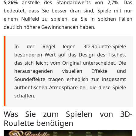
5,26%
anstelle des Standardwerts von 2,7%. Das
bedeutet, dass Sie besser dran sind, Spiele mit nur
einem Nullfeld zu spielen, da Sie in solchen Fällen
deutlich höhere Gewinnchancen haben.
In der Regel legen 3D-Roulette-Spiele
besonderen Wert auf das Design des Tisches,
das sich leicht vom Original unterscheidet. Die
herausragenden visuellen Effekte und
Soundeffekte tragen erheblich zur insgesamt
authentischen Atmosphäre bei, die diese Spiele
schaffen.
Was Sie zum Spielen von 3D-
Roulette benötigen