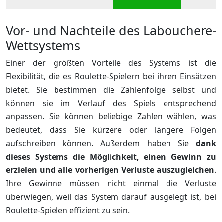
Vor- und Nachteile des Labouchere-
Wettsystems
Einer der größten Vorteile des Systems ist die
Flexibilität, die es Roulette-Spielern bei ihren Einsätzen
bietet. Sie bestimmen die Zahlenfolge selbst und
können sie im Verlauf des Spiels entsprechend
anpassen. Sie können beliebige Zahlen wählen, was
bedeutet, dass Sie kürzere oder längere Folgen
aufschreiben können. Außerdem haben Sie
dank
dieses Systems die Möglichkeit, einen Gewinn zu
erzielen und alle vorherigen Verluste auszugleichen
.
Ihre Gewinne müssen nicht einmal die Verluste
überwiegen, weil das System darauf ausgelegt ist, bei
Roulette-Spielen effizient zu sein.