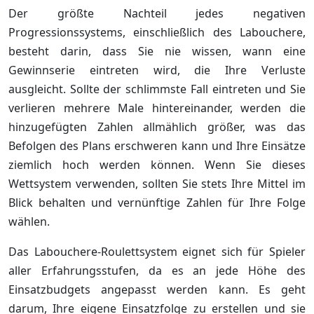
Der größte Nachteil jedes negativen
Progressionssystems, einschließlich des Labouchere,
besteht darin, dass Sie nie wissen, wann eine
Gewinnserie eintreten wird, die Ihre Verluste
ausgleicht. Sollte der schlimmste Fall eintreten und Sie
verlieren mehrere Male hintereinander, werden die
hinzugefügten Zahlen allmählich größer, was das
Befolgen des Plans erschweren kann und Ihre Einsätze
ziemlich hoch werden können. Wenn Sie dieses
Wettsystem verwenden, sollten Sie stets Ihre Mittel im
Blick behalten und vernünftige Zahlen für Ihre Folge
wählen.
Das Labouchere-Roulettsystem eignet sich für Spieler
aller Erfahrungsstufen, da es an jede Höhe des
Einsatzbudgets angepasst werden kann. Es geht
darum, Ihre eigene Einsatzfolge zu erstellen und sie