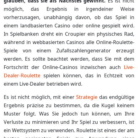
glauben, dass sie als Nächstes gewinnt.
Es ist nicht
möglich, das Ergebnis in irgendeiner Weise
vorherzusagen, unabhängig davon, ob das Spiel in
einem landbasierten Casino oder online gespielt wird.
In Spielbanken dreht ein Croupier ein physisches Rad,
während in webbasierten Casinos alle Online-Roulette-
Spiele von einem Zufallszahlengenerator erzeugt
werden. Es sollte beachtet werden, dass Sie mit dem
Fortschritt der Online-Casinos inzwischen auch
Live-
Dealer-Roulette
spielen können, das in Echtzeit von
einem Live-Dealer betrieben wird.
Es ist nicht möglich, mit einer
Strategie
das endgültige
Ergebnis präzise zu bestimmen, da die Kugel keinem
Muster folgt. Was Sie jedoch tun können, um Ihre
Verluste zu minimieren und Ihr Spiel zu verbessern, ist
ein Wettsystem zu verwenden. Roulette ist eines der am