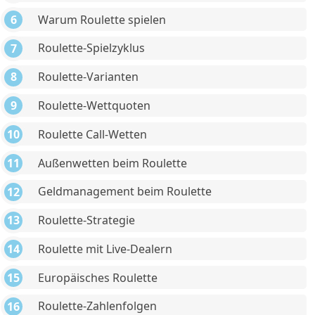
Warum Roulette spielen
Roulette-Spielzyklus
Roulette-Varianten
Roulette-Wettquoten
Roulette Call-Wetten
Außenwetten beim Roulette
Geldmanagement beim Roulette
Roulette-Strategie
Roulette mit Live-Dealern
Europäisches Roulette
Roulette-Zahlenfolgen