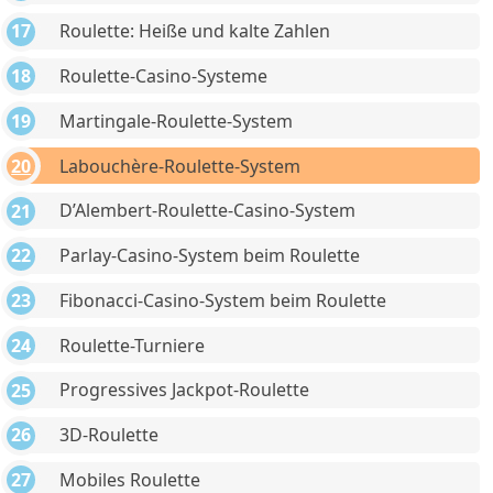
Roulette: Heiße und kalte Zahlen
Roulette-Casino-Systeme
Martingale-Roulette-System
Labouchère-Roulette-System
D’Alembert-Roulette-Casino-System
Parlay-Casino-System beim Roulette
Fibonacci-Casino-System beim Roulette
Roulette-Turniere
Progressives Jackpot-Roulette
3D-Roulette
Mobiles Roulette