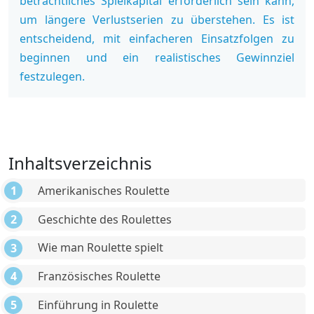
beträchtliches Spielkapital erforderlich sein kann,
um längere Verlustserien zu überstehen. Es ist
entscheidend, mit einfacheren Einsatzfolgen zu
beginnen und ein realistisches Gewinnziel
festzulegen.
Inhaltsverzeichnis
Amerikanisches Roulette
Geschichte des Roulettes
Wie man Roulette spielt
Französisches Roulette
Einführung in Roulette