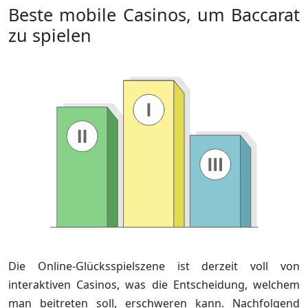
Beste mobile Casinos, um Baccarat
zu spielen
Die Online-Glücksspielszene ist derzeit voll von
interaktiven Casinos, was die Entscheidung, welchem
man beitreten soll, erschweren kann. Nachfolgend