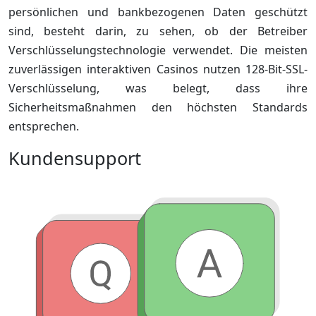
persönlichen und bankbezogenen Daten geschützt
sind, besteht darin, zu sehen, ob der Betreiber
Verschlüsselungstechnologie verwendet. Die meisten
zuverlässigen interaktiven Casinos nutzen 128-Bit-SSL-
Verschlüsselung, was belegt, dass ihre
Sicherheitsmaßnahmen den höchsten Standards
entsprechen.
Kundensupport