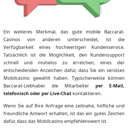
Ein weiteres Merkmal, das gute mobile Baccarat-
Casinos von anderen unterscheidet, ist die
Verfügbarkeit eines hochwertigen Kundenservice.
Tatsächlich ist die Möglichkeit, den Kundensupport
schnell und mühelos zu erreichen, eines der
entscheidenden Anzeichen dafür, dass Sie ein seriöses
Mobilcasino gewählt haben. Typischerweise können
Baccarat-Liebhaber die Mitarbeiter
per E-Mail,
telefonisch oder per Live-Chat
kontaktieren.
Wenn Sie auf Ihre Anfrage eine zeitnahe, höfliche und
freundliche Antwort erhalten, ist das ein gutes Zeichen
dafür, dass das Mobilcasino empfehlenswert ist.