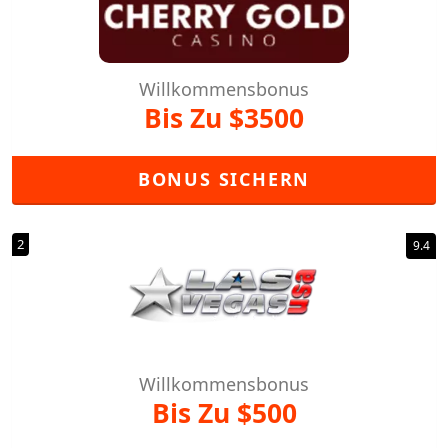
Willkommensbonus
Bis Zu $3500
BONUS SICHERN
9.4
Willkommensbonus
Bis Zu $500