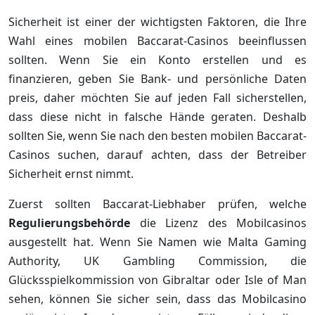
Sicherheit ist einer der wichtigsten Faktoren, die Ihre
Wahl eines mobilen Baccarat-Casinos beeinflussen
sollten. Wenn Sie ein Konto erstellen und es
finanzieren, geben Sie Bank- und persönliche Daten
preis, daher möchten Sie auf jeden Fall sicherstellen,
dass diese nicht in falsche Hände geraten. Deshalb
sollten Sie, wenn Sie nach den besten mobilen Baccarat-
Casinos suchen, darauf achten, dass der Betreiber
Sicherheit ernst nimmt.
Zuerst sollten Baccarat-Liebhaber prüfen, welche
Regulierungsbehörde
die Lizenz des Mobilcasinos
ausgestellt hat. Wenn Sie Namen wie Malta Gaming
Authority, UK Gambling Commission, die
Glücksspielkommission von Gibraltar oder Isle of Man
sehen, können Sie sicher sein, dass das Mobilcasino