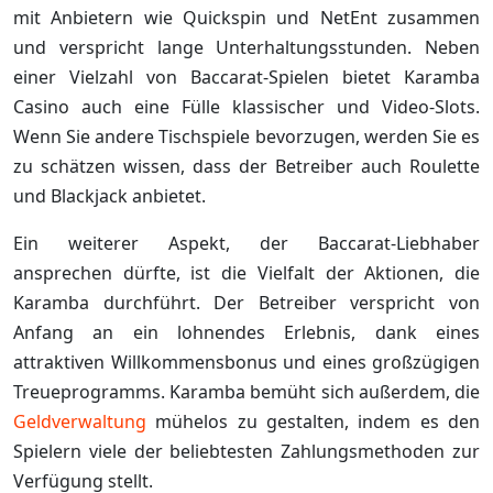
mit Anbietern wie Quickspin und NetEnt zusammen
und verspricht lange Unterhaltungsstunden. Neben
einer Vielzahl von Baccarat-Spielen bietet Karamba
Casino auch eine Fülle klassischer und Video-Slots.
Wenn Sie andere Tischspiele bevorzugen, werden Sie es
zu schätzen wissen, dass der Betreiber auch Roulette
und Blackjack anbietet.
Ein weiterer Aspekt, der Baccarat-Liebhaber
ansprechen dürfte, ist die Vielfalt der Aktionen, die
Karamba durchführt. Der Betreiber verspricht von
Anfang an ein lohnendes Erlebnis, dank eines
attraktiven Willkommensbonus und eines großzügigen
Treueprogramms. Karamba bemüht sich außerdem, die
Geldverwaltung
mühelos zu gestalten, indem es den
Spielern viele der beliebtesten Zahlungsmethoden zur
Verfügung stellt.