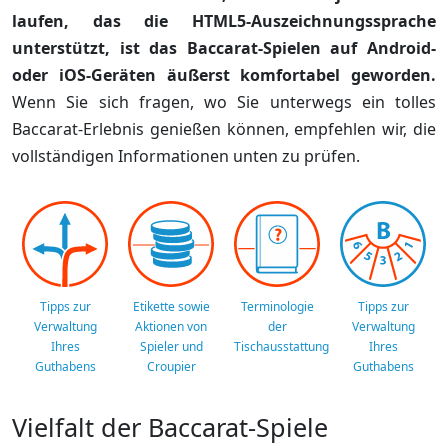
laufen, das die HTML5-Auszeichnungssprache
unterstützt, ist das Baccarat-Spielen auf Android-
oder iOS-Geräten äußerst komfortabel geworden.
Wenn Sie sich fragen, wo Sie unterwegs ein tolles
Baccarat-Erlebnis genießen können, empfehlen wir, die
vollständigen Informationen unten zu prüfen.
Tipps zur
Etikette sowie
Terminologie
Tipps zur
Verwaltung
Aktionen von
der
Verwaltung
Ihres
Spieler und
Tischausstattung
Ihres
Guthabens
Croupier
Guthabens
Vielfalt der Baccarat-Spiele