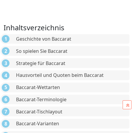
Inhaltsverzeichnis
Geschichte von Baccarat
So spielen Sie Baccarat
Strategie für Baccarat
Hausvorteil und Quoten beim Baccarat
Baccarat-Wettarten
Baccarat-Terminologie
»
Baccarat-Tischlayout
Baccarat-Varianten