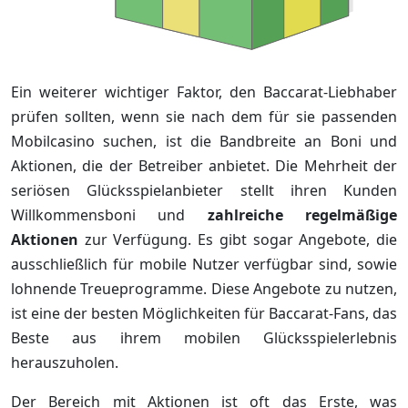
Ein weiterer wichtiger Faktor, den Baccarat-Liebhaber
prüfen sollten, wenn sie nach dem für sie passenden
Mobilcasino suchen, ist die Bandbreite an Boni und
Aktionen, die der Betreiber anbietet. Die Mehrheit der
seriösen Glücksspielanbieter stellt ihren Kunden
Willkommensboni und
zahlreiche regelmäßige
Aktionen
zur Verfügung. Es gibt sogar Angebote, die
ausschließlich für mobile Nutzer verfügbar sind, sowie
lohnende Treueprogramme. Diese Angebote zu nutzen,
ist eine der besten Möglichkeiten für Baccarat-Fans, das
Beste aus ihrem mobilen Glücksspielerlebnis
herauszuholen.
Der Bereich mit Aktionen ist oft das Erste, was