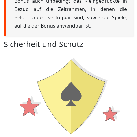
Bonus auch unbedingt das Kleingedruckte in
Bezug auf die Zeitrahmen, in denen die
Belohnungen verfügbar sind, sowie die Spiele,
auf die der Bonus anwendbar ist.
Sicherheit und Schutz