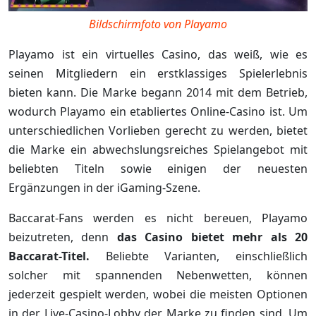
Bildschirmfoto von Playamo
Playamo ist ein virtuelles Casino, das weiß, wie es
seinen Mitgliedern ein erstklassiges Spielerlebnis
bieten kann. Die Marke begann 2014 mit dem Betrieb,
wodurch Playamo ein etabliertes Online-Casino ist. Um
unterschiedlichen Vorlieben gerecht zu werden, bietet
die Marke ein abwechslungsreiches Spielangebot mit
beliebten Titeln sowie einigen der neuesten
Ergänzungen in der iGaming-Szene.
Baccarat-Fans werden es nicht bereuen, Playamo
beizutreten, denn
das Casino bietet mehr als 20
Baccarat-Titel.
Beliebte Varianten, einschließlich
solcher mit spannenden Nebenwetten, können
jederzeit gespielt werden, wobei die meisten Optionen
in der Live-Casino-Lobby der Marke zu finden sind. Um