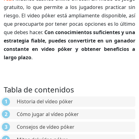
gratuito, lo que permite a los jugadores practicar sin
riesgo. El video póker está ampliamente disponible, así
que preocuparte por tener pocas opciones es lo último
que debes hacer.
Con conocimientos suficientes y una
estrategia fiable, puedes convertirte en un ganador
constante en video póker y obtener beneficios a
largo plazo
.
Tabla de contenidos
Historia del vídeo póker
Cómo jugar al vídeo póker
Consejos de vídeo póker