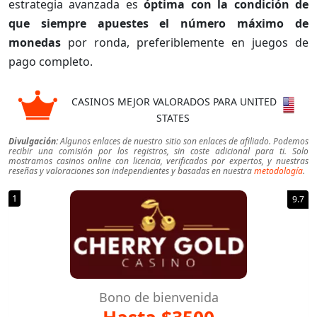
estrategia avanzada es
óptima con la condición de
que siempre apuestes el número máximo de
monedas
por ronda, preferiblemente en juegos de
pago completo.
CASINOS MEJOR VALORADOS PARA UNITED
STATES
Divulgación:
Algunos enlaces de nuestro sitio son enlaces de afiliado. Podemos
recibir una comisión por los registros, sin coste adicional para ti. Solo
mostramos casinos online con licencia, verificados por expertos, y nuestras
reseñas y valoraciones son independientes y basadas en nuestra
metodología
.
9.7
Bono de bienvenida