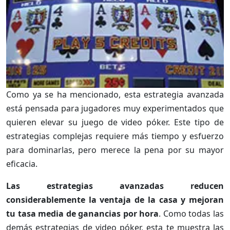
Como ya se ha mencionado, esta estrategia avanzada
está pensada para jugadores muy experimentados que
quieren elevar su juego de video póker. Este tipo de
estrategias complejas requiere más tiempo y esfuerzo
para dominarlas, pero merece la pena por su mayor
eficacia.
Las estrategias avanzadas reducen
considerablemente la ventaja de la casa y mejoran
tu tasa media de ganancias por hora
. Como todas las
demás estrategias de video póker, esta te muestra las