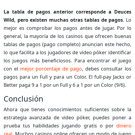
La tabla de pagos anterior corresponde a Deuces
Wild, pero existen muchas otras tablas de pagos
. Lo
mejor es comprobar los pagos antes de jugar. Por lo
general, la mayoría de los casinos que ofrecen buenas
tablas de pagos (pago completo) anuncian este hecho,
lo que facilita a los jugadores de video póker identificar
los juegos más beneficiosos. Para encontrar el juego
con el
mejor porcentaje de pago
, debes consultar los
pagos para un Full y para un Color. El full-pay Jacks or
Better paga 9 a 1 por un Full y 6 a 1 por un Color (9/6).
Conclusión
Ahora que tienes conocimientos suficientes sobre la
estrategia avanzada de video póker, puedes poner a
prueba tus habilidades jugando gratis o por
dinero
real
. Muchos casinos online ofrecen un modo de juego