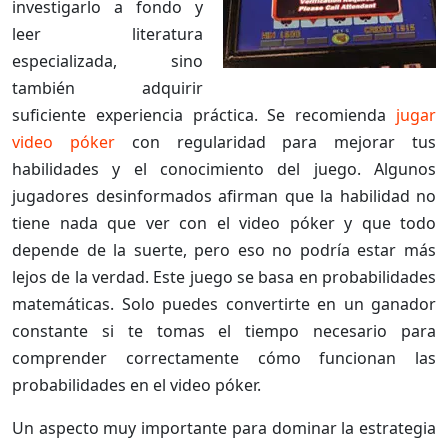
investigarlo a fondo y
leer literatura
especializada, sino
también adquirir
suficiente experiencia práctica. Se recomienda
jugar
video póker
con regularidad para mejorar tus
habilidades y el conocimiento del juego. Algunos
jugadores desinformados afirman que la habilidad no
tiene nada que ver con el video póker y que todo
depende de la suerte, pero eso no podría estar más
lejos de la verdad. Este juego se basa en probabilidades
matemáticas. Solo puedes convertirte en un ganador
constante si te tomas el tiempo necesario para
comprender correctamente cómo funcionan las
probabilidades en el video póker.
Un aspecto muy importante para dominar la estrategia