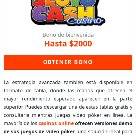
Bono de bienvenida
Hasta $2000
OBTENER BONO
La estrategia avanzada también está disponible en
formato de tabla, donde las manos que ofrecen el
mayor rendimiento esperado aparecen en la parte
superior. Puedes descargar una de estas tablas gratis y
consultarla mientras juegas video póker en línea. La
mayoría de los
casinos online
ofrecen versiones demo
de sus juegos de video póker
, una solución ideal para