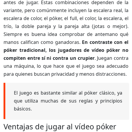
antes de jugar. Estas combinaciones dependen de la
variante, pero comúnmente incluyen la escalera real, la
escalera de color, el póker, el full, el color, la escalera, el
trío, la doble pareja y la pareja alta (jotas o mejor).
Siempre es buena idea comprobar de antemano qué
manos califican como ganadoras.
En contraste con el
póker tradicional, los jugadores de vídeo póker no
compiten entre sí ni contra un crupier
. Juegan contra
una máquina, lo que hace que el juego sea adecuado
para quienes buscan privacidad y menos distracciones.
El juego es bastante similar al póker clásico, ya
que utiliza muchas de sus reglas y principios
básicos.
Ventajas de jugar al vídeo póker