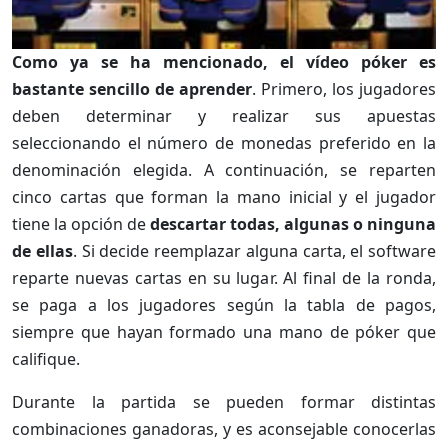
Como ya se ha mencionado, el vídeo póker es
bastante sencillo de aprender
. Primero, los jugadores
deben determinar y realizar sus apuestas
seleccionando el número de monedas preferido en la
denominación elegida. A continuación, se reparten
cinco cartas que forman la mano inicial y el jugador
tiene la opción de
descartar todas, algunas o ninguna
de ellas
. Si decide reemplazar alguna carta, el software
reparte nuevas cartas en su lugar. Al final de la ronda,
se paga a los jugadores según la tabla de pagos,
siempre que hayan formado una mano de póker que
califique.
Durante la partida se pueden formar distintas
combinaciones ganadoras, y es aconsejable conocerlas