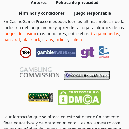
Autores
Política de privacidad
Términos y condiciones
Juego responsable
En CasinoGamesPro.com puedes leer las últimas noticias de la
industria del juego online y aprender a jugar a algunos de los
juegos de casino
más populares, entre ellos:
tragamonedas
,
baccarat
,
blackjack
,
craps
,
póker
y
ruleta
.
La información que se ofrece en este sitio tiene únicamente
fines educativos y de entretenimiento. CasinoGamesPro.com
no es una página de juego y sus propietarios no gestionan ni