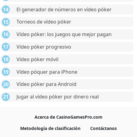
El generador de números en vídeo póker
Torneos de vídeo póker
Vídeo póker: los juegos que mejor pagan
Vídeo póker progresivo
Vídeo póker móvil
Vídeo póquer para iPhone
Vídeo póker para Android
Jugar al vídeo póker por dinero real
Acerca de CasinoGamesPro.com
Metodología de clasificación
Contáctanos