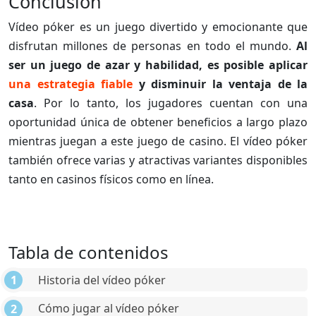
Conclusión
Vídeo póker es un juego divertido y emocionante que
disfrutan millones de personas en todo el mundo.
Al
ser un juego de azar y habilidad, es posible aplicar
una estrategia fiable
y disminuir la ventaja de la
casa
. Por lo tanto, los jugadores cuentan con una
oportunidad única de obtener beneficios a largo plazo
mientras juegan a este juego de casino. El vídeo póker
también ofrece varias y atractivas variantes disponibles
tanto en casinos físicos como en línea.
Tabla de contenidos
Historia del vídeo póker
Cómo jugar al vídeo póker