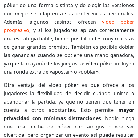
póker de una forma distinta y de elegir las versiones
que mejor se adapten a sus preferencias personales.
Además, algunos casinos ofrecen
vídeo póker
progresivo
, y si los jugadores aplican correctamente
una estrategia fiable, tienen posibilidades muy realistas
de ganar grandes premios. También es posible doblar
las ganancias cuando se obtiene una mano ganadora,
ya que la mayoría de los juegos de vídeo póker incluyen
una ronda extra de «apostar» o «doblar».
Otra ventaja del vídeo póker es que ofrece a los
jugadores la flexibilidad de decidir cuándo unirse o
abandonar la partida, ya que no tienen que tener en
cuenta a otros apostantes. Esto permite
mayor
privacidad con mínimas distracciones
. Nadie niega
que una noche de póker con amigos puede ser
divertida, pero organizar un evento así puede resultar