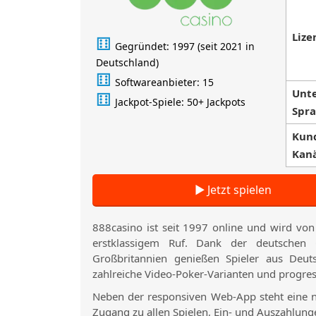
Lize
Gegründet: 1997 (seit 2021 in
Deutschland)
Softwareanbieter: 15
Unte
Jackpot-Spiele: 50+ Jackpots
Spr
Kun
Kan
Jetzt spielen
888casino ist seit 1997 online und wird vo
erstklassigem Ruf. Dank der deutschen
Großbritannien genießen Spieler aus Deuts
zahlreiche Video-Poker-Varianten und progress
Neben der responsiven Web-App steht eine na
Zugang zu allen Spielen, Ein- und Auszahlun