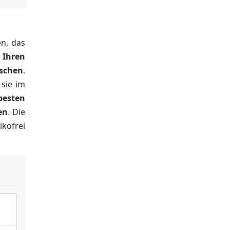
en, das
u Ihren
nschen
.
 sie im
besten
en
. Die
ikofrei