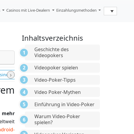
s
Casinos mit Live-Dealern
Einzahlungsmethoden
Inhaltsverzeichnis
Geschichte des
Videopokers
Videopoker spielen
›
sinos für Android
Fazit
Video-Poker-Tipps
hrem
Video Poker-Mythen
Einführung in Video-Poker
n
mehr
Warum Video-Poker
eltweit
spielen?
droid-