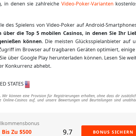
, in denen sie zahlreiche
Video-Poker-Varianten
kostenlo
eile des Spielens von Video-Poker auf Android-Smartphone
 über die Top 5 mobilen Casinos, in denen Sie Ihr Lieb
genießen können
. Die meisten Glücksspielanbieter auf 
Zugriff im Browser auf tragbaren Geräten optimiert, einige
 Sie über Google Play herunterladen können. Lesen Sie wei
er Konkurrenz abhebt.
ED STATES
s. Wir können eine Provision für Registrierungen erhalten, ohne dass dir zusätzlic
üfte Online-Casinos auf, und unsere Bewertungen und Beurteilungen sind unabh
llkommensbonus
9.7
Bis Zu $500
BONUS SICHERN