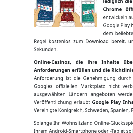
lediglich d
Chrome öff
entwickeln 
Google Play h
dem beliebte
Regel kostenlos zum Download bereit, und
Sekunden.
Online-Casinos, die ihre Inhalte ü
Anforderungen erfüllen und die Richtlini
Anforderung ist die Genehmigung durch 
Googles offiziellen Marktplatz nicht ver
ausgewählten Ländern angeboten werden,
Veröffentlichung erlaubt
Google Play Inha
Vereinigte Königreich, Schweden, Spanien,
Solange Ihr Wohnsitzland Online-Glücksspi
Ihrem Android-Smartphone oder -Tablet spi