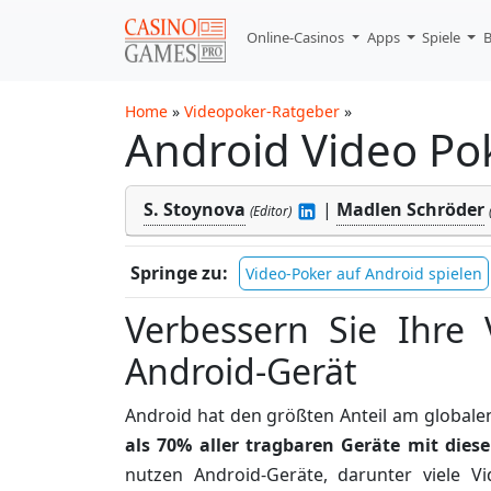
Zum Hauptinhalt springen
Online-Casinos
Apps
Spiele
B
Home
»
Videopoker-Ratgeber
»
Android Video Po
S. Stoynova
|
Madlen Schröder
(Editor)
Springe zu:
Video-Poker auf Android spielen
Verbessern Sie Ihre 
Android-Gerät
Android hat den größten Anteil am globale
als 70% aller tragbaren Geräte mit dies
nutzen Android-Geräte, darunter viele 