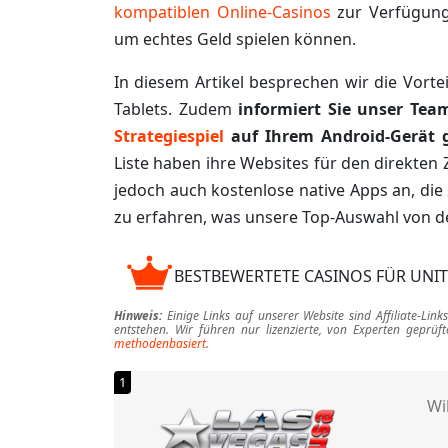
kompatiblen Online-Casinos
zur Verfügung
um echtes Geld spielen können.
In diesem Artikel besprechen wir die Vort
Tablets. Zudem
informiert Sie unser Team
Strategiespiel
auf Ihrem Android-Gerät 
Liste haben ihre Websites für den direkten 
jedoch auch kostenlose native Apps an, die
zu erfahren, was unsere Top-Auswahl von d
BESTBEWERTETE CASINOS FÜR UNIT
Hinweis:
Einige Links auf unserer Website sind Affiliate-Link
entstehen. Wir führen nur lizenzierte, von Experten gepr
methodenbasiert
.
Wi