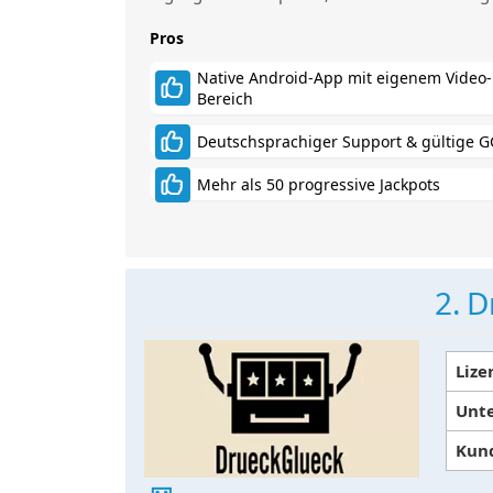
Pros
Native Android-App mit eigenem Video-
Bereich
Deutschsprachiger Support & gültige G
Mehr als 50 progressive Jackpots
D
Lize
Unte
Kun