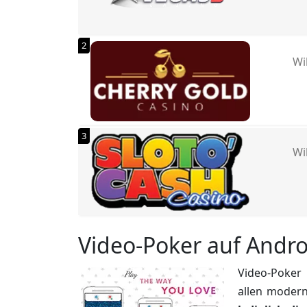
Wi
Wi
Video-Poker auf Andro
Video-Poker 
allen moder