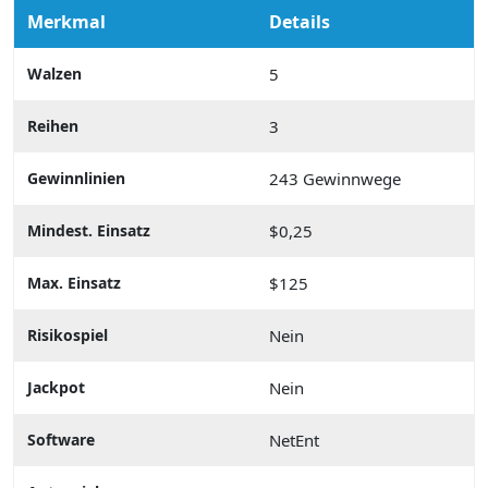
Merkmal
Details
Walzen
5
Reihen
3
Gewinnlinien
243 Gewinnwege
Mindest. Einsatz
$0,25
Max. Einsatz
$125
Risikospiel
Nein
Jackpot
Nein
Software
NetEnt