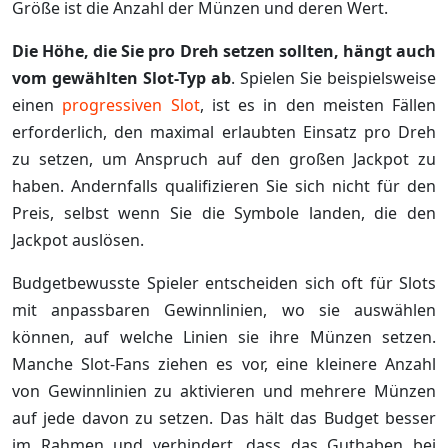
Größe ist die Anzahl der Münzen und deren Wert.
Die Höhe, die Sie pro Dreh setzen sollten, hängt auch
vom gewählten Slot-Typ ab
. Spielen Sie beispielsweise
einen
progressiven Slot
, ist es in den meisten Fällen
erforderlich, den maximal erlaubten Einsatz pro Dreh
zu setzen, um Anspruch auf den großen Jackpot zu
haben. Andernfalls qualifizieren Sie sich nicht für den
Preis, selbst wenn Sie die Symbole landen, die den
Jackpot auslösen.
Budgetbewusste Spieler entscheiden sich oft für Slots
mit anpassbaren Gewinnlinien, wo sie auswählen
können, auf welche Linien sie ihre Münzen setzen.
Manche Slot-Fans ziehen es vor, eine kleinere Anzahl
von Gewinnlinien zu aktivieren und mehrere Münzen
auf jede davon zu setzen. Das hält das Budget besser
im Rahmen und verhindert, dass das Guthaben bei