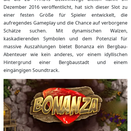
Dezember 2016 veröffentlicht, hat sich dieser Slot zu
einer festen Größe für Spieler entwickelt, die
aufregendes Gameplay und die Chance auf verborgene
Schätze suchen. Mit dynamischen Walzen,
kaskadierenden Symbolen und dem Potenzial für
massive Auszahlungen bietet Bonanza ein Bergbau-
Abenteuer wie kein anderes, vor einem idyllischen
Hintergrund einer Bergbaustadt und einem
eingängigen Soundtrack.