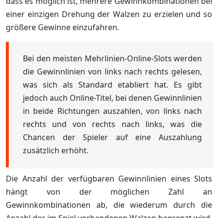
dass es möglich ist, mehrere Gewinnkombinationen bei
einer einzigen Drehung der Walzen zu erzielen und so
größere Gewinne einzufahren.
Bei den meisten Mehrlinien-Online-Slots werden
die Gewinnlinien von links nach rechts gelesen,
was sich als Standard etabliert hat. Es gibt
jedoch auch Online-Titel, bei denen Gewinnlinien
in beide Richtungen auszahlen, von links nach
rechts und von rechts nach links, was die
Chancen der Spieler auf eine Auszahlung
zusätzlich erhöht.
Die Anzahl der verfügbaren Gewinnlinien eines Slots
hängt von der möglichen Zahl an
Gewinnkombinationen ab, die wiederum durch die
Anzahl der im Spiel vorhandenen Walzen begrenzt wird.