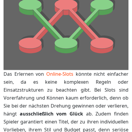
Das Erlernen von
Online-Slots
könnte nicht einfacher
sein, da es keine komplexen Regeln oder
Einsatzstrukturen zu beachten gibt. Bei Slots sind
Vorerfahrung und Können kaum erforderlich, denn ob
Sie bei der nächsten Drehung gewinnen oder verlieren,
hängt
ausschließlich vom Glück
ab. Zudem finden
Spieler garantiert einen Titel, der zu ihren individuellen
Vorlieben, ihrem Stil und Budget passt, denn seriöse