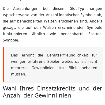
Die Auszahlungen bei diesem Slot-Typ hängen
typischerweise von der Anzahl identischer Symbole ab,
die auf benachbarten Walzen erschienen sind. Anders
gesagt, die auf den Walzen erscheinenden Symbole
funktionieren ähnlich wie benachbarte Scatter-
Symbole.
Das erhöht die Benutzerfreundlichkeit für
weniger erfahrene Spieler weiter, da sie nicht
mehrere Gewinnlinien im Blick behalten
müssen.
Wahl Ihres Einsatzkredits und der
Anzahl der Gewinnlinien