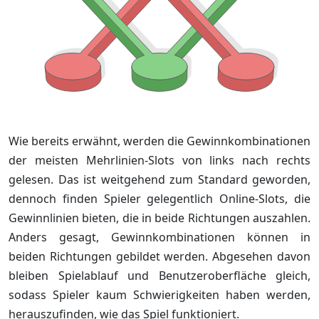
Wie bereits erwähnt, werden die Gewinnkombinationen
der meisten Mehrlinien-Slots von links nach rechts
gelesen. Das ist weitgehend zum Standard geworden,
dennoch finden Spieler gelegentlich Online-Slots, die
Gewinnlinien bieten, die in beide Richtungen auszahlen.
Anders gesagt, Gewinnkombinationen können in
beiden Richtungen gebildet werden. Abgesehen davon
bleiben Spielablauf und Benutzeroberfläche gleich,
sodass Spieler kaum Schwierigkeiten haben werden,
herauszufinden, wie das Spiel funktioniert.