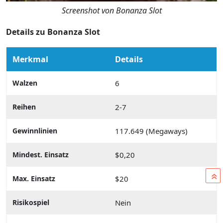
Screenshot von Bonanza Slot
Details zu Bonanza Slot
Merkmal
Details
Walzen
6
Reihen
2-7
Gewinnlinien
117.649 (Megaways)
Mindest. Einsatz
$0,20
»
Max. Einsatz
$20
Risikospiel
Nein