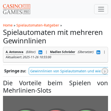
Zum Hauptinhalt springen
Home
»
Spielautomaten-Ratgeber
»
Spielautomaten mit mehreren
Gewinnlinien
A. Antonova
(Editor)
|
Madlen Schröder
(Übersetzer)
|
Aktualisiert:
2025-11-26 10:55:00
›
Springe zu:
Gewinnlinien von Spielautomaten und wie sie fu
Die Vorteile beim Spielen von
Mehrlinien-Slots