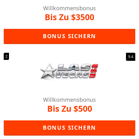
Willkommensbonus
Bis Zu $3500
BONUS SICHERN
9.4
Willkommensbonus
Bis Zu $500
BONUS SICHERN