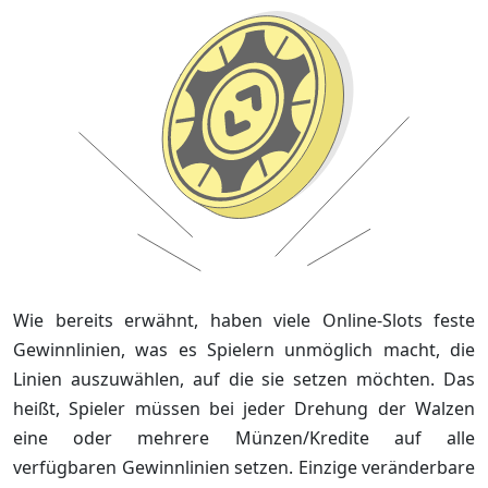
Wie bereits erwähnt, haben viele Online-Slots feste
Gewinnlinien, was es Spielern unmöglich macht, die
Linien auszuwählen, auf die sie setzen möchten. Das
heißt, Spieler müssen bei jeder Drehung der Walzen
eine oder mehrere Münzen/Kredite auf alle
verfügbaren Gewinnlinien setzen. Einzige veränderbare