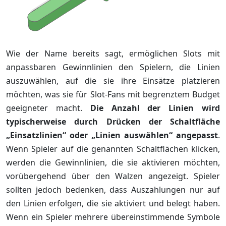
Wie der Name bereits sagt, ermöglichen Slots mit
anpassbaren Gewinnlinien den Spielern, die Linien
auszuwählen, auf die sie ihre Einsätze platzieren
möchten, was sie für Slot-Fans mit begrenztem Budget
geeigneter macht.
Die Anzahl der Linien wird
typischerweise durch Drücken der Schaltfläche
„Einsatzlinien“ oder „Linien auswählen“ angepasst
.
Wenn Spieler auf die genannten Schaltflächen klicken,
werden die Gewinnlinien, die sie aktivieren möchten,
vorübergehend über den Walzen angezeigt. Spieler
sollten jedoch bedenken, dass Auszahlungen nur auf
den Linien erfolgen, die sie aktiviert und belegt haben.
Wenn ein Spieler mehrere übereinstimmende Symbole