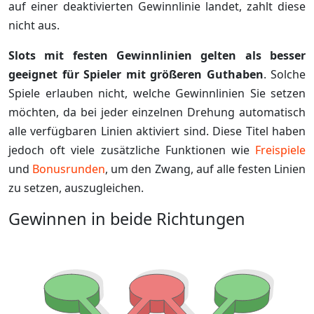
auf einer deaktivierten Gewinnlinie landet, zahlt diese
nicht aus.
Slots mit festen Gewinnlinien gelten als besser
geeignet für Spieler mit größeren Guthaben
. Solche
Spiele erlauben nicht, welche Gewinnlinien Sie setzen
möchten, da bei jeder einzelnen Drehung automatisch
alle verfügbaren Linien aktiviert sind. Diese Titel haben
jedoch oft viele zusätzliche Funktionen wie
Freispiele
und
Bonusrunden
, um den Zwang, auf alle festen Linien
zu setzen, auszugleichen.
Gewinnen in beide Richtungen