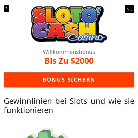
9.3
Willkommensbonus
Bis Zu $2000
BONUS SICHERN
Gewinnlinien bei Slots und wie sie
funktionieren