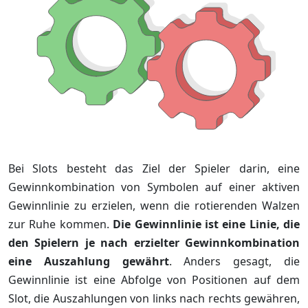
Bei Slots besteht das Ziel der Spieler darin, eine
Gewinnkombination von Symbolen auf einer aktiven
Gewinnlinie zu erzielen, wenn die rotierenden Walzen
zur Ruhe kommen.
Die Gewinnlinie ist eine Linie, die
den Spielern je nach erzielter Gewinnkombination
eine Auszahlung gewährt
. Anders gesagt, die
Gewinnlinie ist eine Abfolge von Positionen auf dem
Slot, die Auszahlungen von links nach rechts gewähren,