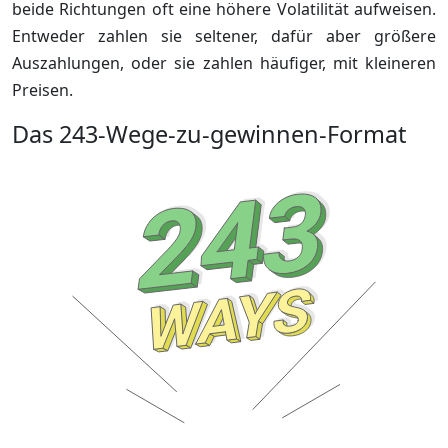
beide Richtungen oft eine höhere Volatilität aufweisen.
Entweder zahlen sie seltener, dafür aber größere
Auszahlungen, oder sie zahlen häufiger, mit kleineren
Preisen.
Das 243-Wege-zu-gewinnen-Format