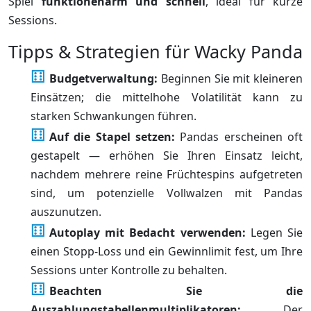
Spiel
funktionenarm und schnell
, ideal für kurze
Sessions.
Tipps & Strategien für Wacky Panda
Budgetverwaltung:
Beginnen Sie mit kleineren
Einsätzen; die mittelhohe Volatilität kann zu
starken Schwankungen führen.
Auf die Stapel setzen:
Pandas erscheinen oft
gestapelt — erhöhen Sie Ihren Einsatz leicht,
nachdem mehrere reine Früchtespins aufgetreten
sind, um potenzielle Vollwalzen mit Pandas
auszunutzen.
Autoplay mit Bedacht verwenden:
Legen Sie
einen Stopp-Loss und ein Gewinnlimit fest, um Ihre
Sessions unter Kontrolle zu behalten.
Beachten Sie die
Auszahlungstabellenmultiplikatoren:
Der