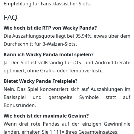
Empfehlung für Fans klassischer Slots.
FAQ
Wie hoch ist die RTP von Wacky Panda?
Die Auszahlungsquote liegt bei 95,94%, etwas über dem
Durchschnitt für 3-Walzen-Slots.
Kann ich Wacky Panda mobil spielen?
Ja. Der Slot ist vollständig für iOS- und Android-Geräte
optimiert, ohne Grafik- oder Tempoverluste.
Bietet Wacky Panda Freispiele?
Nein. Das Spiel konzentriert sich auf Auszahlungen im
Basisspiel und gestapelte Symbole statt auf
Bonusrunden.
Wie hoch ist der maximale Gewinn?
Wenn drei rote Pandas auf der einzigen Gewinnlinie
landen, erhalten Sie 1.111× Ihres Gesamteinsatzes.