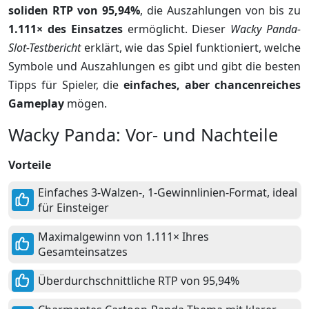
soliden RTP von 95,94%
, die Auszahlungen von bis zu
1.111× des Einsatzes
ermöglicht. Dieser
Wacky Panda-
Slot-Testbericht
erklärt, wie das Spiel funktioniert, welche
Symbole und Auszahlungen es gibt und gibt die besten
Tipps für Spieler, die
einfaches, aber chancenreiches
Gameplay
mögen.
Wacky Panda: Vor- und Nachteile
Vorteile
Einfaches 3-Walzen-, 1-Gewinnlinien-Format, ideal
für Einsteiger
Maximalgewinn von 1.111× Ihres
Gesamteinsatzes
Überdurchschnittliche RTP von 95,94%