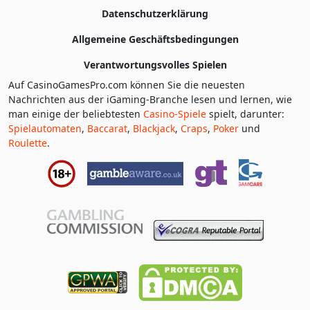
Datenschutzerklärung
Allgemeine Geschäftsbedingungen
Verantwortungsvolles Spielen
Auf CasinoGamesPro.com können Sie die neuesten
Nachrichten aus der iGaming-Branche lesen und lernen, wie
man einige der beliebtesten
Casino-Spiele
spielt, darunter:
Spielautomaten
,
Baccarat
,
Blackjack
,
Craps
,
Poker
und
Roulette
.