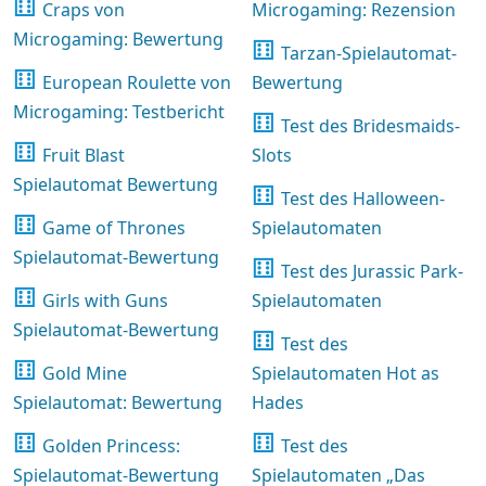
Craps von
Microgaming: Rezension
Microgaming: Bewertung
Tarzan-Spielautomat-
European Roulette von
Bewertung
Microgaming: Testbericht
Test des Bridesmaids-
Fruit Blast
Slots
Spielautomat Bewertung
Test des Halloween-
Game of Thrones
Spielautomaten
Spielautomat-Bewertung
Test des Jurassic Park-
Girls with Guns
Spielautomaten
Spielautomat-Bewertung
Test des
Gold Mine
Spielautomaten Hot as
Spielautomat: Bewertung
Hades
Golden Princess:
Test des
Spielautomat-Bewertung
Spielautomaten „Das