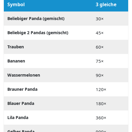
Symbol
3 gleiche
Beliebiger Panda (gemischt)
30×
Beliebige 2 Pandas (gemischt)
45×
Trauben
60×
Bananen
75×
Wassermelonen
90×
Brauner Panda
120×
Blauer Panda
180×
Lila Panda
360×
Gelber Panda
900×