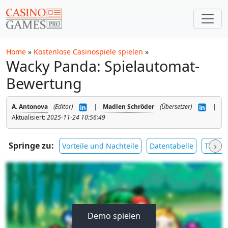
Zum Hauptinhalt springen
Home
»
Kostenlose Casinospiele spielen
»
Wacky Panda: Spielautomat-
Bewertung
A. Antonova
(Editor)
|
Madlen Schröder
(Übersetzer)
|
Aktualisiert:
2025-11-24 10:56:49
›
Springe zu:
Vorteile und Nachteile
Datentabelle
Thema
Demo spielen