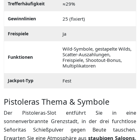
Trefferhäufigkeit
≈29%
Gewinnlinien
25 (fixiert)
Freispiele
Ja
Wild-Symbole, gestapelte Wilds,
Scatter-Auszahlungen,
Funktionen
Freispiele, Shootout-Bonus,
Multiplikatoren
Jackpot-Typ
Fest
Pistoleras Thema & Symbole
Der Pistoleras-Slot entführt Sie in eine
sonnenverbrannte Grenzstadt, in der drei furchtlose
Señoritas Schießpulver gegen Beute tauschen.
Erwarten Sie eine Atmosphäre aus
staubigen Saloons,