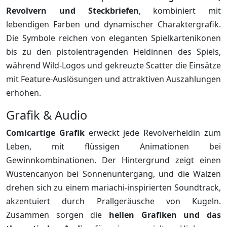
Revolvern und Steckbriefen
, kombiniert mit
lebendigen Farben und dynamischer Charaktergrafik.
Die Symbole reichen von eleganten Spielkartenikonen
bis zu den pistolentragenden Heldinnen des Spiels,
während Wild-Logos und gekreuzte Scatter die Einsätze
mit Feature-Auslösungen und attraktiven Auszahlungen
erhöhen.
Grafik & Audio
Comicartige Grafik
erweckt jede Revolverheldin zum
Leben, mit flüssigen Animationen bei
Gewinnkombinationen. Der Hintergrund zeigt einen
Wüstencanyon bei Sonnenuntergang, und die Walzen
drehen sich zu einem mariachi-inspirierten Soundtrack,
akzentuiert durch Prallgeräusche von Kugeln.
Zusammen sorgen die
hellen Grafiken und das