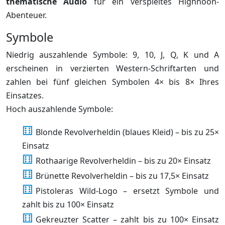
thematische Audio
für ein verspieltes Highnoon-
Abenteuer.
Symbole
Niedrig auszahlende Symbole: 9, 10, J, Q, K und A
erscheinen in verzierten Western-Schriftarten und
zahlen bei fünf gleichen Symbolen 4× bis 8× Ihres
Einsatzes.
Hoch auszahlende Symbole:
Blonde Revolverheldin (blaues Kleid) – bis zu 25×
Einsatz
Rothaarige Revolverheldin – bis zu 20× Einsatz
Brünette Revolverheldin – bis zu 17,5× Einsatz
Pistoleras Wild-Logo – ersetzt Symbole und
zahlt bis zu 100× Einsatz
Gekreuzter Scatter – zahlt bis zu 100× Einsatz