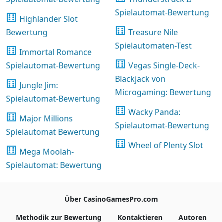
Spielautomat-Bewertung
Highlander Slot
Bewertung
Treasure Nile
Spielautomaten-Test
Immortal Romance
Spielautomat-Bewertung
Vegas Single-Deck-
Blackjack von
Jungle Jim:
Microgaming: Bewertung
Spielautomat-Bewertung
Wacky Panda:
Major Millions
Spielautomat-Bewertung
Spielautomat Bewertung
Wheel of Plenty Slot
Mega Moolah-
Spielautomat: Bewertung
Über CasinoGamesPro.com
Methodik zur Bewertung
Kontaktieren
Autoren