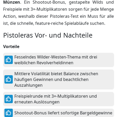
Münzen
. Ein Shootout-Bonus, gestapelte Wilds und
Freispiele mit 3×-Multiplikatoren sorgen für jede Menge
Action, weshalb dieser Pistoleras-Test ein Muss für alle
ist, die schnelle, feature-reiche Spielabläufe suchen.
Pistoleras Vor- und Nachteile
Vorteile
Fesselndes Wilder-Westen-Thema mit drei
weiblichen Revolverheldinnen
Mittlere Volatilität bietet Balance zwischen
häufigen Gewinnen und beachtlichen
Auszahlungen
Freispielrunde mit 3×-Multiplikatoren und
erneuten Auslösungen
Shootout-Bonus liefert sofortige Bargeldgewinne