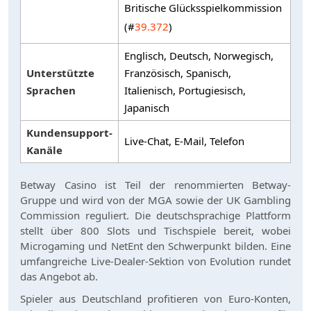
Britische Glücksspielkommission
(#
39.372
)
Englisch, Deutsch, Norwegisch,
Unterstützte
Französisch, Spanisch,
Sprachen
Italienisch, Portugiesisch,
Japanisch
Kundensupport-
Live-Chat, E-Mail, Telefon
Kanäle
Betway Casino ist Teil der renommierten Betway-
Gruppe und wird von der MGA sowie der UK Gambling
Commission reguliert. Die deutschsprachige Plattform
stellt über 800 Slots und Tischspiele bereit, wobei
Microgaming und NetEnt den Schwerpunkt bilden. Eine
umfangreiche Live-Dealer-Sektion von Evolution rundet
das Angebot ab.
Spieler aus Deutschland profitieren von Euro-Konten,