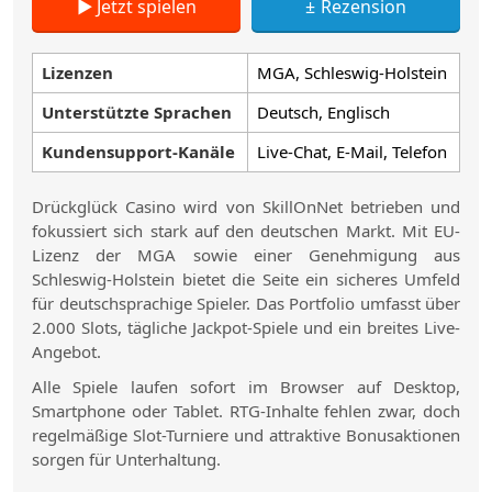
Jetzt spielen
Rezension
Lizenzen
MGA, Schleswig-Holstein
Unterstützte Sprachen
Deutsch, Englisch
Kundensupport-Kanäle
Live-Chat, E-Mail, Telefon
Drückglück Casino wird von SkillOnNet betrieben und
fokussiert sich stark auf den deutschen Markt. Mit EU-
Lizenz der MGA sowie einer Genehmigung aus
Schleswig-Holstein bietet die Seite ein sicheres Umfeld
für deutschsprachige Spieler. Das Portfolio umfasst über
2.000 Slots, tägliche Jackpot-Spiele und ein breites Live-
Angebot.
Alle Spiele laufen sofort im Browser auf Desktop,
Smartphone oder Tablet. RTG-Inhalte fehlen zwar, doch
regelmäßige Slot-Turniere und attraktive Bonusaktionen
sorgen für Unterhaltung.