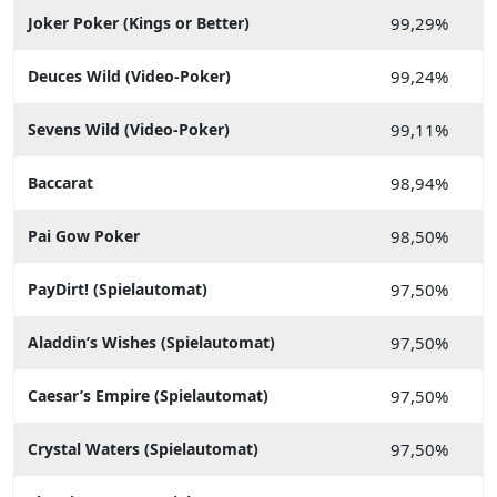
Joker Poker (Kings or Better)
99,29%
Deuces Wild (Video-Poker)
99,24%
Sevens Wild (Video-Poker)
99,11%
Baccarat
98,94%
Pai Gow Poker
98,50%
PayDirt! (Spielautomat)
97,50%
Aladdin’s Wishes (Spielautomat)
97,50%
Caesar’s Empire (Spielautomat)
97,50%
Crystal Waters (Spielautomat)
97,50%