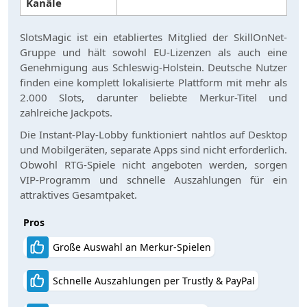
Kanäle
SlotsMagic ist ein etabliertes Mitglied der SkillOnNet-
Gruppe und hält sowohl EU-Lizenzen als auch eine
Genehmigung aus Schleswig-Holstein. Deutsche Nutzer
finden eine komplett lokalisierte Plattform mit mehr als
2.000 Slots, darunter beliebte Merkur-Titel und
zahlreiche Jackpots.
Die Instant-Play-Lobby funktioniert nahtlos auf Desktop
und Mobilgeräten, separate Apps sind nicht erforderlich.
Obwohl RTG-Spiele nicht angeboten werden, sorgen
VIP-Programm und schnelle Auszahlungen für ein
attraktives Gesamtpaket.
Pros
Große Auswahl an Merkur-Spielen
Schnelle Auszahlungen per Trustly & PayPal