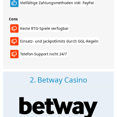
Vielfältige Zahlungsmethoden inkl. PayPal
Cons
Keine RTG-Spiele verfügbar
Einsatz- und Jackpotlimits durch GGL-Regeln
Telefon-Support nicht 24/7
Betway Casino