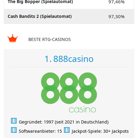
The Big Bopper (Spielautomat)
97,46%
Cash Bandits 2 (Spielautomat)
97,30%
BESTE RTG-CASINOS
888casino
Gegründet: 1997 (seit 2021 in Deutschland)
Softwareanbieter: 15
Jackpot-Spiele: 30+ Jackpots