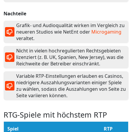
Nachteile
Grafik- und Audioqualität wirken im Vergleich zu
neueren Studios wie NetEnt oder
Microgaming
veraltet.
Nicht in vielen hochregulierten Rechtsgebieten
lizenziert (z. B. UK, Spanien, New Jersey), was die
Reichweite der Betreiber einschränkt.
Variable RTP-Einstellungen erlauben es Casinos,
niedrigere Auszahlungsvarianten einiger Spiele
zu wählen, sodass die Auszahlungen von Seite zu
Seite variieren können.
RTG-Spiele mit höchstem RTP
Spiel
RTP