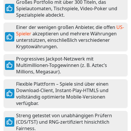
Großes Portfolio mit über 300 Titeln, das
Spielautomaten, Tischspiele, Video-Poker und
Spezialspiele abdeckt.
Einer der wenigen großen Anbieter, die offen
US-
Spieler
akzeptieren und mehrere Währungen
unterstützen, einschließlich verschiedener
Kryptowährungen.
Progressives Jackpot-Netzwerk mit
Multimillionen-Topgewinnen (z. B. Aztec’s
Millions, Megasaur).
Flexible Plattform – Spiele sind über einen
Download-Client, Instant-Play-HTML5 und
vollständig optimierte Mobile-Versionen
verfügbar.
Streng getestet von unabhängigen Prüfern
(CDS/TST) und RNG-zertifiziert hinsichtlich
Fairness.