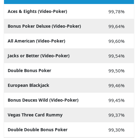
Aces & Eights (Video-Poker)
99,78%
Bonus Poker Deluxe (Video-Poker)
99,64%
All American (Video-Poker)
99,60%
Jacks or Better (Video-Poker)
99,54%
Double Bonus Poker
99,50%
European Blackjack
99,46%
Bonus Deuces Wild (Video-Poker)
99,45%
Vegas Three Card Rummy
99,37%
Double Double Bonus Poker
99,30%