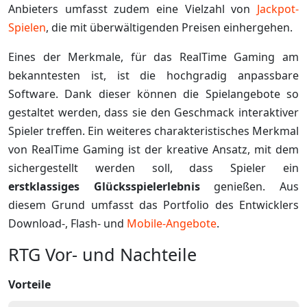
Anbieters umfasst zudem eine Vielzahl von
Jackpot-
Spielen
, die mit überwältigenden Preisen einhergehen.
Eines der Merkmale, für das RealTime Gaming am
bekanntesten ist, ist die hochgradig anpassbare
Software. Dank dieser können die Spielangebote so
gestaltet werden, dass sie den Geschmack interaktiver
Spieler treffen. Ein weiteres charakteristisches Merkmal
von RealTime Gaming ist der kreative Ansatz, mit dem
sichergestellt werden soll, dass Spieler ein
erstklassiges Glücksspielerlebnis
genießen. Aus
diesem Grund umfasst das Portfolio des Entwicklers
Download-, Flash- und
Mobile-Angebote
.
RTG Vor- und Nachteile
Vorteile