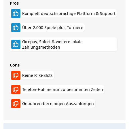
Pros
Komplett deutschsprachige Plattform & Support
Über 2.000 Spiele plus Turniere
Giropay, Sofort & weitere lokale
Zahlungsmethoden
Cons
Keine RTG-Slots
Telefon-Hotline nur zu bestimmten Zeiten
Gebühren bei einigen Auszahlungen