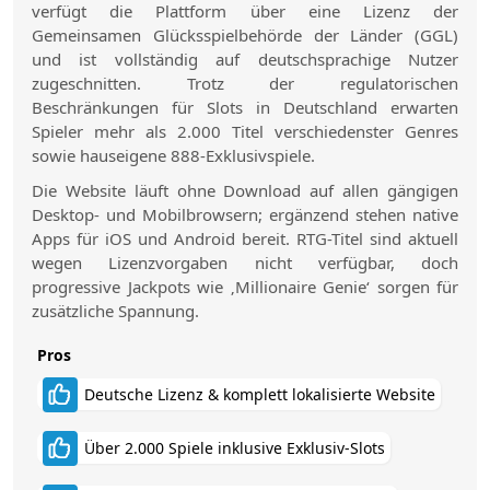
verfügt die Plattform über eine Lizenz der
Gemeinsamen Glücksspielbehörde der Länder (GGL)
und ist vollständig auf deutschsprachige Nutzer
zugeschnitten. Trotz der regulatorischen
Beschränkungen für Slots in Deutschland erwarten
Spieler mehr als 2.000 Titel verschiedenster Genres
sowie hauseigene 888-Exklusivspiele.
Die Website läuft ohne Download auf allen gängigen
Desktop- und Mobilbrowsern; ergänzend stehen native
Apps für iOS und Android bereit. RTG-Titel sind aktuell
wegen Lizenzvorgaben nicht verfügbar, doch
progressive Jackpots wie ‚Millionaire Genie‘ sorgen für
zusätzliche Spannung.
Pros
Deutsche Lizenz & komplett lokalisierte Website
Über 2.000 Spiele inklusive Exklusiv-Slots