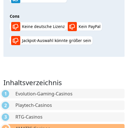
Cons
Keine deutsche Lizenz
Kein PayPal
Jackpot-Auswahl könnte größer sein
Inhaltsverzeichnis
Evolution-Gaming-Casinos
Playtech-Casinos
RTG-Casinos