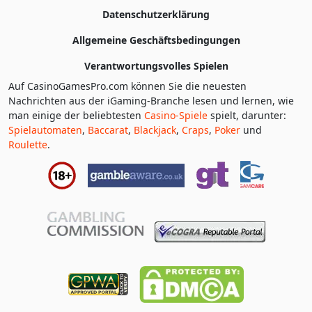
Datenschutzerklärung
Allgemeine Geschäftsbedingungen
Verantwortungsvolles Spielen
Auf CasinoGamesPro.com können Sie die neuesten
Nachrichten aus der iGaming-Branche lesen und lernen, wie
man einige der beliebtesten
Casino-Spiele
spielt, darunter:
Spielautomaten
,
Baccarat
,
Blackjack
,
Craps
,
Poker
und
Roulette
.