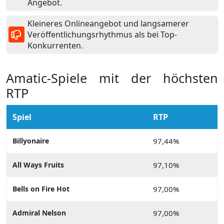
Angebot.
Kleineres Onlineangebot und langsamerer
Veröffentlichungsrhythmus als bei Top-
Konkurrenten.
Amatic-Spiele mit der höchsten
RTP
Spiel
RTP
Billyonaire
97,44%
All Ways Fruits
97,10%
Bells on Fire Hot
97,00%
Admiral Nelson
97,00%