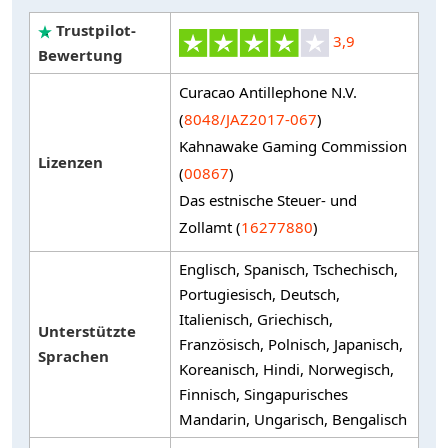
Trustpilot-
3,9
Bewertung
Curacao Antillephone N.V.
(
8048/JAZ2017-067
)
Kahnawake Gaming Commission
Lizenzen
(
00867
)
Das estnische Steuer- und
Zollamt (
16277880
)
Englisch, Spanisch, Tschechisch,
Portugiesisch, Deutsch,
Italienisch, Griechisch,
Unterstützte
Französisch, Polnisch, Japanisch,
Sprachen
Koreanisch, Hindi, Norwegisch,
Finnisch, Singapurisches
Mandarin, Ungarisch, Bengalisch