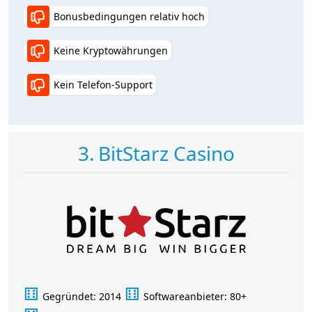
Bonusbedingungen relativ hoch
Keine Kryptowährungen
Kein Telefon-Support
BitStarz Casino
Gegründet: 2014
Softwareanbieter: 80+