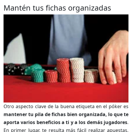
Mantén tus fichas organizadas
Otro aspecto clave de la buena etiqueta en el póker es
mantener tu pila de fichas bien organizada, lo que te
aporta varios beneficios a ti y a los demás jugadores
.
En primer lugar, te resulta más fácil realizar apuestas,