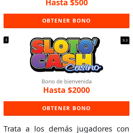
Hasta $500
OBTENER BONO
9.3
Bono de bienvenida
Hasta $2000
OBTENER BONO
Trata a los demás jugadores con