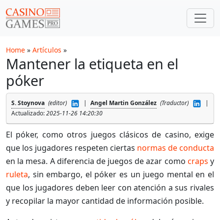
Saltar al contenido principal
Home
»
Artículos
»
Mantener la etiqueta en el
póker
S. Stoynova
(editor)
|
Angel Martin González
(Traductor)
|
Actualizado:
2025-11-26 14:20:30
El póker, como otros juegos clásicos de casino, exige
que los jugadores respeten ciertas
normas de conducta
en la mesa. A diferencia de juegos de azar como
craps
y
ruleta
, sin embargo, el póker es un juego mental en el
que los jugadores deben leer con atención a sus rivales
y recopilar la mayor cantidad de información posible.