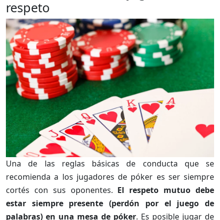
respeto
Una de las reglas básicas de conducta que se
recomienda a los jugadores de póker es ser siempre
cortés con sus oponentes.
El respeto mutuo debe
estar siempre presente (perdón por el juego de
palabras) en una mesa de póker
. Es posible jugar de