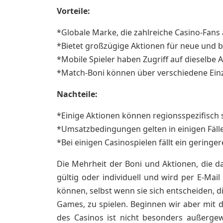
Vorteile:
*Globale Marke, die zahlreiche Casino-Fans
*Bietet großzügige Aktionen für neue und 
*Mobile Spieler haben Zugriff auf dieselbe
*Match-Boni können über verschiedene Ei
Nachteile:
*Einige Aktionen können regionsspezifisch 
*Umsatzbedingungen gelten in einigen Fälle
*Bei einigen Casinospielen fällt ein gering
Die Mehrheit der Boni und Aktionen, die da
gültig oder individuell und wird per E-Mail
können, selbst wenn sie sich entscheiden, d
Games, zu spielen. Beginnen wir aber mi
des Casinos ist nicht besonders außergew