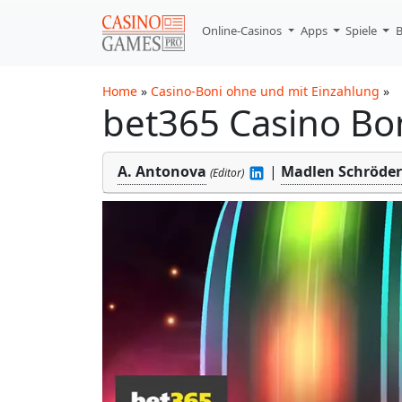
Zum Hauptinhalt springen
Online-Casinos
Apps
Spiele
B
Home
»
Casino-Boni ohne und mit Einzahlung
»
bet365 Casino Bo
A. Antonova
|
Madlen Schröder
(Editor)