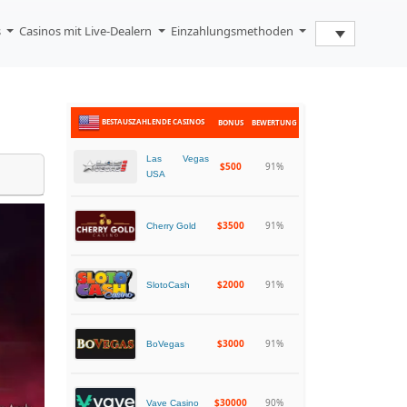
s
Casinos mit Live-Dealern
Einzahlungsmethoden
BESTAUSZAHLENDE CASINOS
BONUS
BEWERTUNG
Las Vegas
$500
91%
USA
$3500
91%
Cherry Gold
$2000
91%
SlotoCash
$3000
91%
BoVegas
$30000
90%
Vave Casino