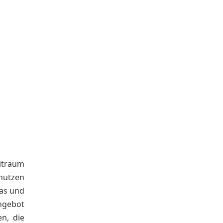
eitraum
 nutzen
gas und
ngebot
n, die