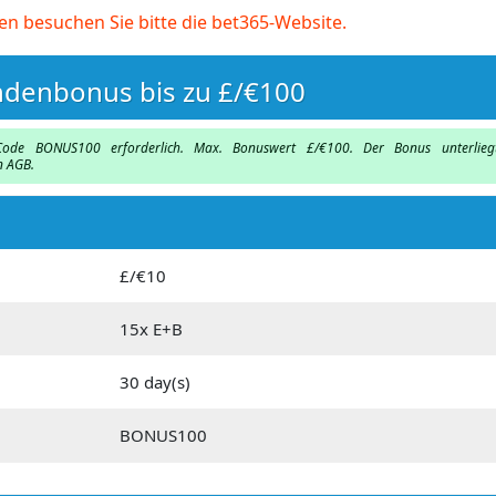
en besuchen Sie bitte die bet365-Website.
ndenbonus bis zu £/€100
Code BONUS100 erforderlich. Max. Bonuswert £/€100. Der Bonus unterlieg
n AGB.
£/€10
15x E+B
30 day(s)
BONUS100