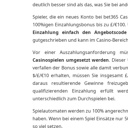
deutlich besser sind als das, was Sie bei a
Spieler, die ein neues Konto bei bet365 Ca
100%igen Einzahlungsbonus bis zu £/€100
Einzahlung einfach den Angebotscod
gutgeschrieben und kann im Casino-Bereic
Vor einer Auszahlungsanforderung m
Casinospielen umgesetzt werden
. Dieser
verfallen der Bonus sowie alle damit verb
$/£/€10 erhalten, müssen Sie insgesamt £
daraus resultierende Gewinne freizu
qualifizierenden Einzahlung erfüllt w
unterschiedlich zum Durchspielen bei.
Spielautomaten werden zu 100% angerechne
haben. Wenn bei einem Spiel Einsätze nur 
so viel setzen.