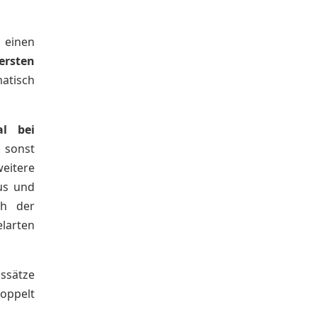
n einen
 ersten
atisch
al bei
, sonst
weitere
us und
ch der
larten
gssätze
doppelt