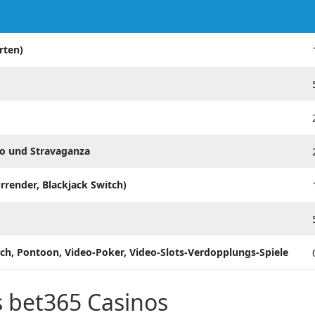
rten)
Bo und Stravaganza
rrender, Blackjack Switch)
itch, Pontoon, Video-Poker, Video-Slots-Verdopplungs-Spiele
s bet365 Casinos