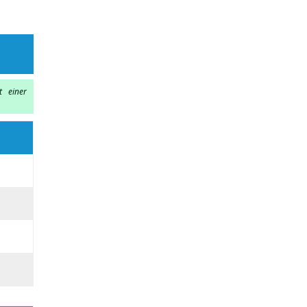
t einer