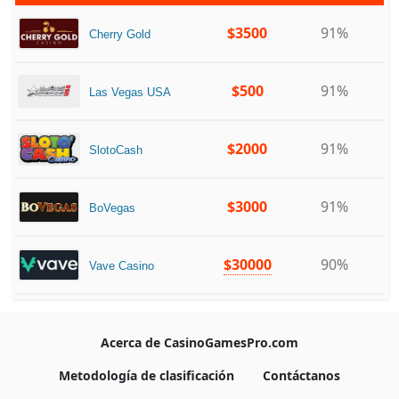
$3500
91%
Cherry Gold
$500
91%
Las Vegas USA
$2000
91%
SlotoCash
$3000
91%
BoVegas
$30000
90%
Vave Casino
Acerca de CasinoGamesPro.com
Metodología de clasificación
Contáctanos