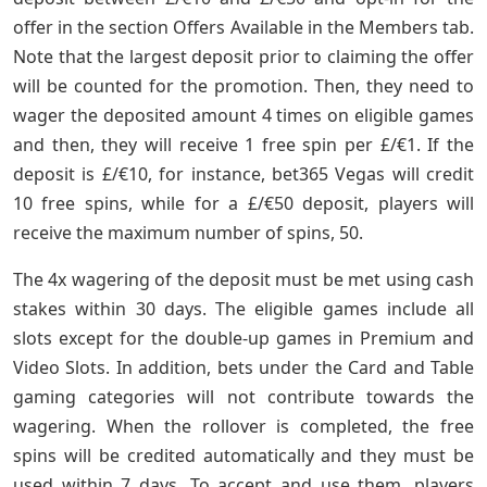
offer in the section Offers Available in the Members tab.
Note that the largest deposit prior to claiming the offer
will be counted for the promotion. Then, they need to
wager the deposited amount 4 times on eligible games
and then, they will receive 1 free spin per £/€1. If the
deposit is £/€10, for instance, bet365 Vegas will credit
10 free spins, while for a £/€50 deposit, players will
receive the maximum number of spins, 50.
The 4x wagering of the deposit must be met using cash
stakes within 30 days. The eligible games include all
slots except for the double-up games in Premium and
Video Slots. In addition, bets under the Card and Table
gaming categories will not contribute towards the
wagering. When the rollover is completed, the free
spins will be credited automatically and they must be
used within 7 days. To accept and use them, players