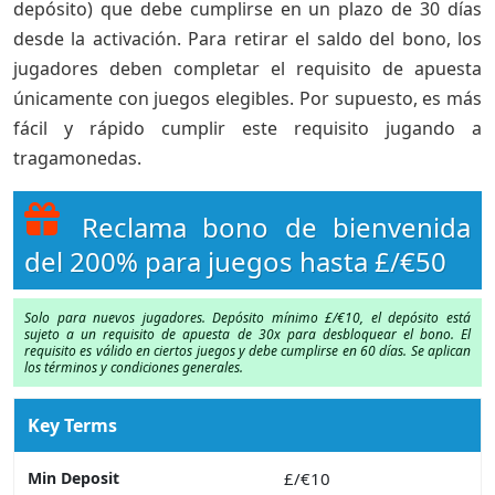
depósito) que debe cumplirse en un plazo de 30 días
desde la activación. Para retirar el saldo del bono, los
jugadores deben completar el requisito de apuesta
únicamente con juegos elegibles. Por supuesto, es más
fácil y rápido cumplir este requisito jugando a
tragamonedas.
Reclama bono de bienvenida
del 200% para juegos hasta £/€50
Solo para nuevos jugadores. Depósito mínimo £/€10, el depósito está
sujeto a un requisito de apuesta de 30x para desbloquear el bono. El
requisito es válido en ciertos juegos y debe cumplirse en 60 días. Se aplican
los términos y condiciones generales.
Key Terms
Min Deposit
£/€10