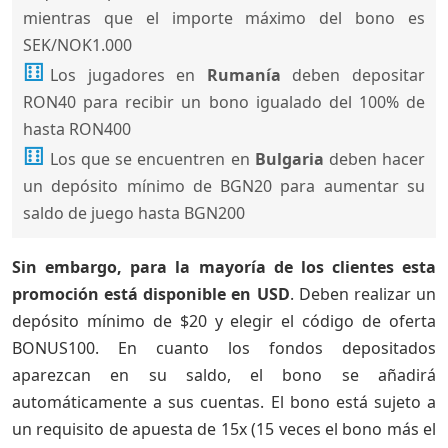
mientras que el importe máximo del bono es
SEK/NOK1.000
Los jugadores en
Rumanía
deben depositar
RON40 para recibir un bono igualado del 100% de
hasta RON400
Los que se encuentren en
Bulgaria
deben hacer
un depósito mínimo de BGN20 para aumentar su
saldo de juego hasta BGN200
Sin embargo, para la mayoría de los clientes esta
promoción está disponible en USD
. Deben realizar un
depósito mínimo de $20 y elegir el código de oferta
BONUS100. En cuanto los fondos depositados
aparezcan en su saldo, el bono se añadirá
automáticamente a sus cuentas. El bono está sujeto a
un requisito de apuesta de 15x (15 veces el bono más el