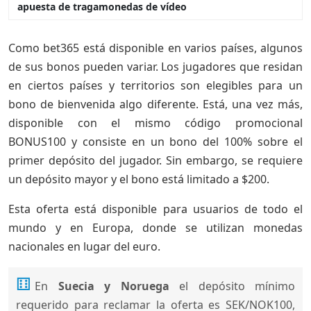
apuesta de tragamonedas de vídeo
Como bet365 está disponible en varios países, algunos
de sus bonos pueden variar. Los jugadores que residan
en ciertos países y territorios son elegibles para un
bono de bienvenida algo diferente. Está, una vez más,
disponible con el mismo código promocional
BONUS100 y consiste en un bono del 100% sobre el
primer depósito del jugador. Sin embargo, se requiere
un depósito mayor y el bono está limitado a $200.
Esta oferta está disponible para usuarios de todo el
mundo y en Europa, donde se utilizan monedas
nacionales en lugar del euro.
En
Suecia y Noruega
el depósito mínimo
requerido para reclamar la oferta es SEK/NOK100,