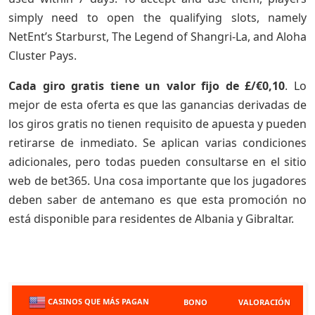
simply need to open the qualifying slots, namely
NetEnt’s Starburst, The Legend of Shangri-La, and Aloha
Cluster Pays.
Cada giro gratis tiene un valor fijo de £/€0,10
. Lo
mejor de esta oferta es que las ganancias derivadas de
los giros gratis no tienen requisito de apuesta y pueden
retirarse de inmediato. Se aplican varias condiciones
adicionales, pero todas pueden consultarse en el sitio
web de bet365. Una cosa importante que los jugadores
deben saber de antemano es que esta promoción no
está disponible para residentes de Albania y Gibraltar.
CASINOS QUE MÁS PAGAN
BONO
VALORACIÓN