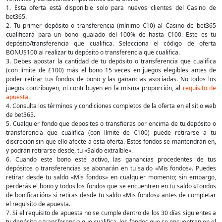
1. Esta oferta está disponible solo para nuevos clientes del Casino de
bet365.
2. Tu primer depósito o transferencia (mínimo €10) al Casino de bet365
cualificará para un bono igualado del 100% de hasta €100. Este es tu
depósito/transferencia que cualifica. Selecciona el código de oferta
BONUS100 al realizar tu depósito o transferencia que cualifica.
3. Debes apostar la cantidad de tu depósito o transferencia que cualifica
(con límite de £100) más el bono 15 veces en juegos elegibles antes de
poder retirar tus fondos de bono y las ganancias asociadas. No todos los
juegos contribuyen, ni contribuyen en la misma proporción, al
requisito de
apuesta
.
4. Consulta los términos y condiciones completos de la oferta en el sitio web
de bet365.
5. Cualquier fondo que deposites o transfieras por encima de tu depósito o
transferencia que cualifica (con límite de €100) puede retirarse a tu
discreción sin que ello afecte a esta oferta. Estos fondos se mantendrán en,
y podrán retirarse desde, tu «Saldo extraíble».
6. Cuando este bono esté activo, las ganancias procedentes de tus
depósitos o transferencias se abonarán en tu saldo «Mis fondos». Puedes
retirar desde tu saldo «Mis fondos» en cualquier momento; sin embargo,
perderás el bono y todos los fondos que se encuentren en tu saldo «Fondos
de bonificación» si retiras desde tu saldo «Mis fondos» antes de completar
el requisito de apuesta.
7. Si el requisito de apuesta no se cumple dentro de los 30 días siguientes a
tu depósito o transferencia que cualifica, los fondos que se encuentren en el