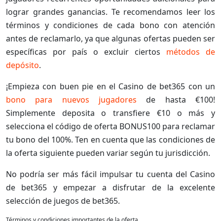
lograr grandes ganancias. Te recomendamos leer los
términos y condiciones de cada bono con atención
antes de reclamarlo, ya que algunas ofertas pueden ser
específicas por país o excluir ciertos
métodos de
depósito
.
¡Empieza con buen pie en el Casino de bet365 con un
bono para nuevos jugadores
de hasta €100!
Simplemente deposita o transfiere €10 o más y
selecciona el código de oferta BONUS100 para reclamar
tu bono del 100%. Ten en cuenta que las condiciones de
la oferta siguiente pueden variar según tu jurisdicción.
No podría ser más fácil impulsar tu cuenta del Casino
de bet365 y empezar a disfrutar de la excelente
selección de juegos de bet365.
Términos y condiciones importantes de la oferta