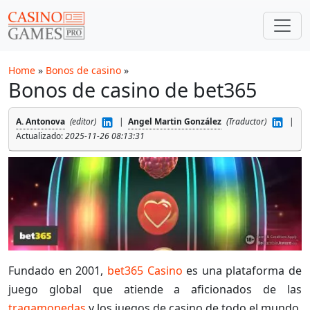
Saltar al contenido principal
Home
»
Bonos de casino
»
Bonos de casino de bet365
A. Antonova
(editor)
|
Angel Martin González
(Traductor)
|
Actualizado:
2025-11-26 08:13:31
Fundado en 2001,
bet365 Casino
es una plataforma de
juego global que atiende a aficionados de las
tragamonedas
y los juegos de casino de todo el mundo.