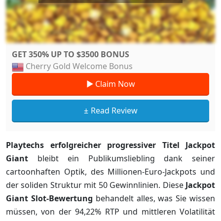
GET 350% UP TO $3500 BONUS
Cherry Gold Welcome Bonus
Claim Now
Read Review
Playtechs erfolgreicher progressiver Titel Jackpot
Giant
bleibt ein Publikumsliebling dank seiner
cartoonhaften Optik, des Millionen-Euro-Jackpots und
der soliden Struktur mit 50 Gewinnlinien. Diese
Jackpot
Giant Slot-Bewertung
behandelt alles, was Sie wissen
müssen, von der 94,22% RTP und mittleren Volatilität