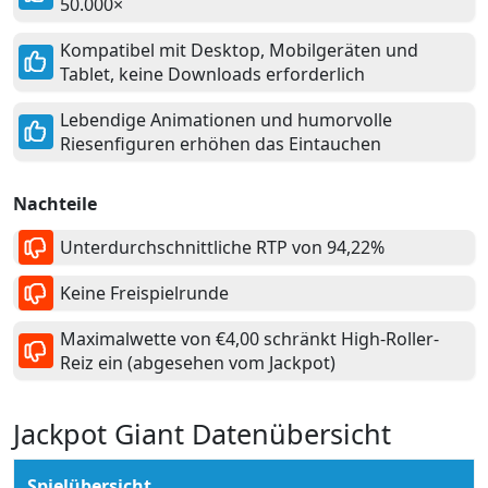
50.000×
Kompatibel mit Desktop, Mobilgeräten und
Tablet, keine Downloads erforderlich
Lebendige Animationen und humorvolle
Riesenfiguren erhöhen das Eintauchen
Nachteile
Unterdurchschnittliche RTP von 94,22%
Keine Freispielrunde
Maximalwette von €4,00 schränkt High-Roller-
Reiz ein (abgesehen vom Jackpot)
Jackpot Giant Datenübersicht
Spielübersicht