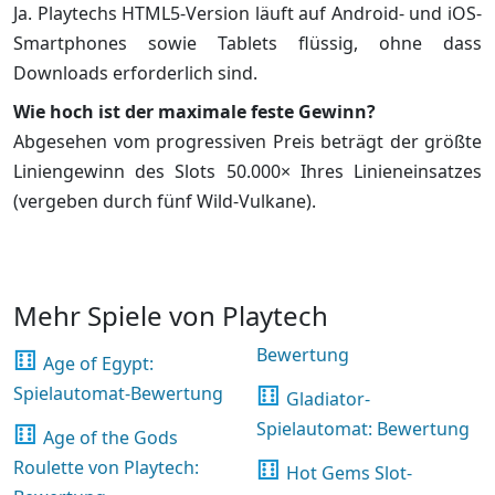
Ja. Playtechs HTML5-Version läuft auf Android- und iOS-
Smartphones sowie Tablets flüssig, ohne dass
Downloads erforderlich sind.
Wie hoch ist der maximale feste Gewinn?
Abgesehen vom progressiven Preis beträgt der größte
Liniengewinn des Slots 50.000× Ihres Linieneinsatzes
(vergeben durch fünf Wild-Vulkane).
Mehr Spiele von Playtech
Bewertung
Age of Egypt:
Spielautomat-Bewertung
Gladiator-
Spielautomat: Bewertung
Age of the Gods
Roulette von Playtech:
Hot Gems Slot-