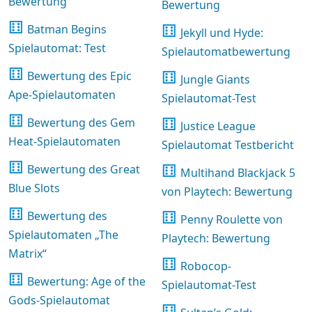
Bewertung
Bewertung
Batman Begins
Jekyll und Hyde:
Spielautomat: Test
Spielautomatbewertung
Bewertung des Epic
Jungle Giants
Ape-Spielautomaten
Spielautomat-Test
Bewertung des Gem
Justice League
Heat-Spielautomaten
Spielautomat Testbericht
Bewertung des Great
Multihand Blackjack 5
Blue Slots
von Playtech: Bewertung
Bewertung des
Penny Roulette von
Spielautomaten „The
Playtech: Bewertung
Matrix“
Robocop-
Bewertung: Age of the
Spielautomat-Test
Gods-Spielautomat