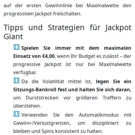
auf der ersten Gewinnlinie bei Maximalwette den
progressiven Jackpot freischalten.
Tipps und Strategien für Jackpot
Giant
Spielen Sie immer mit dem maximalen
Einsatz von €4,00
, wenn Ihr Budget es zulässt – der
progressive Jackpot ist nur bei Maximalwette
verfügbar.
Da die Volatilität mittel ist,
legen Sie ein
Sitzungs-Bankroll fest und halten Sie sich daran
,
um Durststrecken vor größeren Treffern zu
überstehen.
Verwenden Sie den Automatikmodus mit
Gewinn-/Verlustgrenzen, um diszipliniert zu
bleiben und Spins konsistent zu halten.