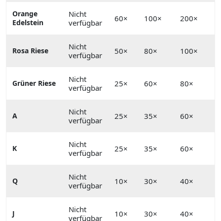
Orange
Nicht
60×
100×
200×
Edelstein
verfügbar
Nicht
Rosa Riese
50×
80×
100×
verfügbar
Nicht
Grüner Riese
25×
60×
80×
verfügbar
Nicht
A
25×
35×
60×
verfügbar
Nicht
K
25×
35×
60×
verfügbar
Nicht
Q
10×
30×
40×
verfügbar
Nicht
J
10×
30×
40×
verfügbar