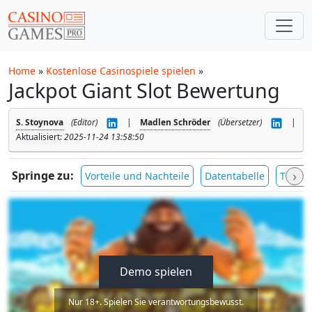
Zum Hauptinhalt springen
Home
»
Kostenlose Casinospiele spielen
»
Jackpot Giant Slot Bewertung
S. Stoynova
(Editor)
|
Madlen Schröder
(Übersetzer)
|
Aktualisiert:
2025-11-24 13:58:50
›
Springe zu:
Vorteile und Nachteile
Datentabelle
Thema
Demo spielen
Nur 18+. Spielen Sie verantwortungsbewusst.