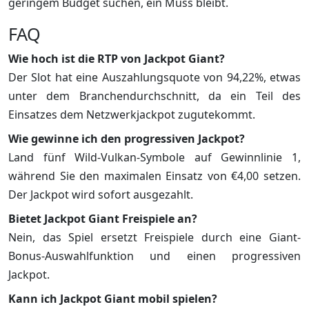
geringem Budget suchen, ein Muss bleibt.
FAQ
Wie hoch ist die RTP von Jackpot Giant?
Der Slot hat eine Auszahlungsquote von 94,22%, etwas
unter dem Branchendurchschnitt, da ein Teil des
Einsatzes dem Netzwerkjackpot zugutekommt.
Wie gewinne ich den progressiven Jackpot?
Land fünf Wild-Vulkan-Symbole auf Gewinnlinie 1,
während Sie den maximalen Einsatz von €4,00 setzen.
Der Jackpot wird sofort ausgezahlt.
Bietet Jackpot Giant Freispiele an?
Nein, das Spiel ersetzt Freispiele durch eine Giant-
Bonus-Auswahlfunktion und einen progressiven
Jackpot.
Kann ich Jackpot Giant mobil spielen?