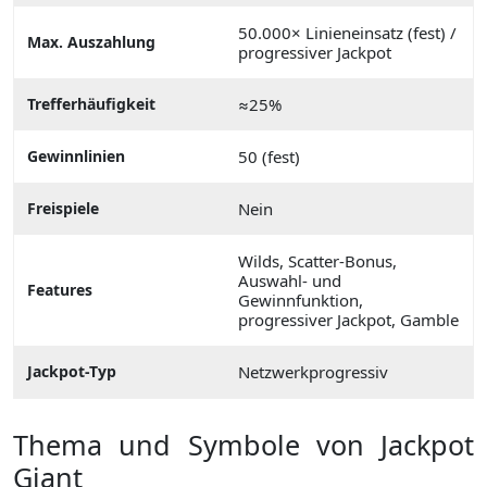
50.000× Linieneinsatz (fest) /
Max. Auszahlung
progressiver Jackpot
Trefferhäufigkeit
≈25%
Gewinnlinien
50 (fest)
Freispiele
Nein
Wilds, Scatter-Bonus,
Auswahl- und
Features
Gewinnfunktion,
progressiver Jackpot, Gamble
Jackpot-Typ
Netzwerkprogressiv
Thema und Symbole von Jackpot
Giant