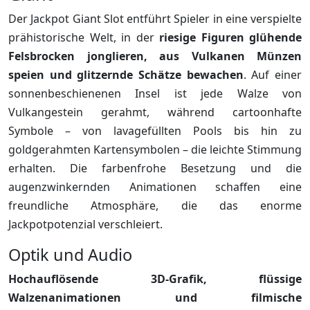
Der Jackpot Giant Slot entführt Spieler in eine verspielte
prähistorische Welt, in der
riesige Figuren glühende
Felsbrocken jonglieren, aus Vulkanen Münzen
speien und glitzernde Schätze bewachen
. Auf einer
sonnenbeschienenen Insel ist jede Walze von
Vulkangestein gerahmt, während cartoonhafte
Symbole – von lavagefüllten Pools bis hin zu
goldgerahmten Kartensymbolen – die leichte Stimmung
erhalten. Die farbenfrohe Besetzung und die
augenzwinkernden Animationen schaffen eine
freundliche Atmosphäre, die das enorme
Jackpotpotenzial verschleiert.
Optik und Audio
Hochauflösende 3D-Grafik, flüssige
Walzenanimationen und filmische