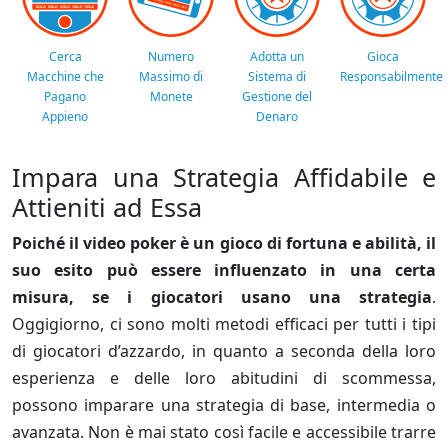
Cerca
Numero
Adotta un
Gioca
Macchine che
Massimo di
Sistema di
Responsabilmente
Pagano
Monete
Gestione del
Appieno
Denaro
Impara una Strategia Affidabile e
Attieniti ad Essa
Poiché il video poker è un gioco di fortuna e abilità, il
suo esito può essere influenzato in una certa
misura, se i giocatori usano una strategia
.
Oggigiorno, ci sono molti metodi efficaci per tutti i tipi
di giocatori d’azzardo, in quanto a seconda della loro
esperienza e delle loro abitudini di scommessa,
possono imparare una strategia di base, intermedia o
avanzata. Non è mai stato così facile e accessibile trarre