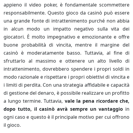
appieno il video poker, è fondamentale scommettere
responsabilmente. Questo gioco da casinò può essere
una grande fonte di intrattenimento purché non abbia
in alcun modo un impatto negativo sulla vita dei
giocatori. È molto impegnativo e emozionante e offre
buone probabilità di vincita, mentre il margine del
casinò è moderatamente basso. Tuttavia, al fine di
sfruttarlo al massimo e ottenere un alto livello di
intrattenimento, dovrebbero spendere i propri soldi in
modo razionale e rispettare i propri obiettivi di vincita e
i limiti di perdita. Con una strategia affidabile e capacità
di gestione del denaro, è possibile realizzare un profitto
a lungo termine. Tuttavia,
vale la pena ricordare che,
dopo tutto, il casinò avrà sempre un vantaggio
in
ogni caso e questo è il principale motivo per cui offrono
il gioco.