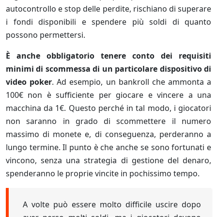
autocontrollo e stop delle perdite, rischiano di superare
i fondi disponibili e spendere più soldi di quanto
possono permettersi.
È anche obbligatorio tenere conto dei requisiti
minimi di scommessa di un particolare dispositivo di
video poker
. Ad esempio, un bankroll che ammonta a
100€ non è sufficiente per giocare e vincere a una
macchina da 1€. Questo perché in tal modo, i giocatori
non saranno in grado di scommettere il numero
massimo di monete e, di conseguenza, perderanno a
lungo termine. Il punto è che anche se sono fortunati e
vincono, senza una strategia di gestione del denaro,
spenderanno le proprie vincite in pochissimo tempo.
A volte può essere molto difficile uscire dopo