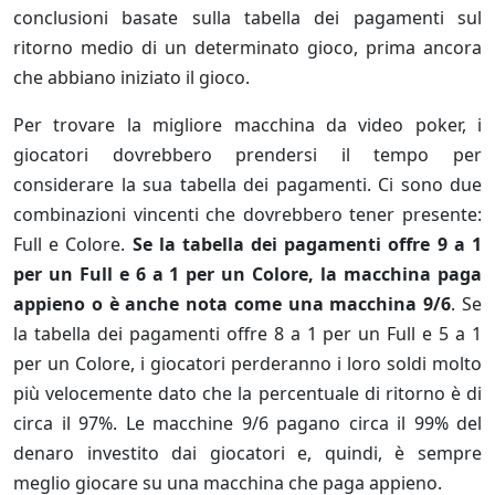
conclusioni basate sulla tabella dei pagamenti sul
ritorno medio di un determinato gioco, prima ancora
che abbiano iniziato il gioco.
Per trovare la migliore macchina da video poker, i
giocatori dovrebbero prendersi il tempo per
considerare la sua tabella dei pagamenti. Ci sono due
combinazioni vincenti che dovrebbero tener presente:
Full e Colore.
Se la tabella dei pagamenti offre 9 a 1
per un Full e 6 a 1 per un Colore, la macchina paga
appieno o è anche nota come una macchina 9/6
. Se
la tabella dei pagamenti offre 8 a 1 per un Full e 5 a 1
per un Colore, i giocatori perderanno i loro soldi molto
più velocemente dato che la percentuale di ritorno è di
circa il 97%. Le macchine 9/6 pagano circa il 99% del
denaro investito dai giocatori e, quindi, è sempre
meglio giocare su una macchina che paga appieno.