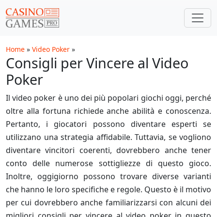
Salta al contenuto principale
Home
»
Video Poker
»
Consigli per Vincere al Video
Poker
Il video poker è uno dei più popolari giochi oggi, perché
oltre alla fortuna richiede anche abilità e conoscenza.
Pertanto, i giocatori possono diventare esperti se
utilizzano una strategia affidabile. Tuttavia, se vogliono
diventare vincitori coerenti, dovrebbero anche tener
conto delle numerose sottigliezze di questo gioco.
Inoltre, oggigiorno possono trovare diverse varianti
che hanno le loro specifiche e regole. Questo è il motivo
per cui dovrebbero anche familiarizzarsi con alcuni dei
migliori consigli per vincere al video poker in questo