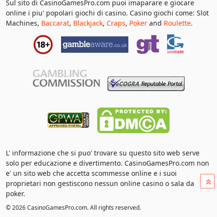
Sul sito di CasinoGamesPro.com puoi imaparare e giocare
online i piu' popolari giochi di casino. Casino giochi come: Slot
Machines,
Baccarat
,
Blackjack
,
Craps
,
Poker
and
Roulette
.
L' informazione che si puo' trovare su questo sito web serve
solo per educazione e divertimento. CasinoGamesPro.com non
e' un sito web che accetta scommesse online e i suoi
»
proprietari non gestiscono nessun online casino o sala da
poker.
© 2026 CasinoGamesPro.com. All rights reserved.