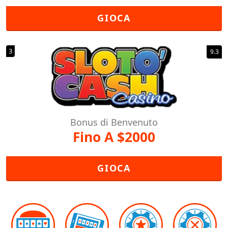
GIOCA
9.3
Bonus di Benvenuto
Fino A $2000
GIOCA