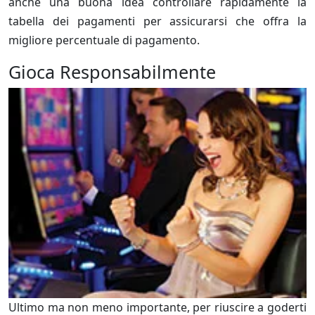
anche una buona idea controllare rapidamente la
tabella dei pagamenti per assicurarsi che offra la
migliore percentuale di pagamento.
Gioca Responsabilmente
Ultimo ma non meno importante, per riuscire a goderti