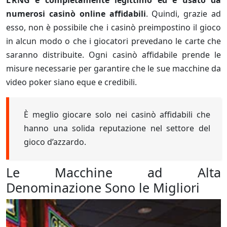
L’RNG è completamente legittimo ed è usato da
numerosi casinò online affidabili
. Quindi, grazie ad
esso, non è possibile che i casinò preimpostino il gioco
in alcun modo o che i giocatori prevedano le carte che
saranno distribuite. Ogni casinò affidabile prende le
misure necessarie per garantire che le sue macchine da
video poker siano eque e credibili.
È meglio giocare solo nei casinò affidabili che
hanno una solida reputazione nel settore del
gioco d’azzardo.
Le Macchine ad Alta
Denominazione Sono le Migliori