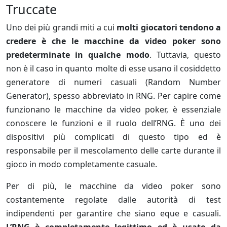
Truccate
Uno dei più grandi miti a cui
molti giocatori tendono a
credere è che le macchine da video poker sono
predeterminate in qualche modo
. Tuttavia, questo
non è il caso in quanto molte di esse usano il cosiddetto
generatore di numeri casuali (Random Number
Generator), spesso abbreviato in RNG. Per capire come
funzionano le macchine da video poker, è essenziale
conoscere le funzioni e il ruolo dell’RNG. È uno dei
dispositivi più complicati di questo tipo ed è
responsabile per il mescolamento delle carte durante il
gioco in modo completamente casuale.
Per di più, le macchine da video poker sono
costantemente regolate dalle autorità di test
indipendenti per garantire che siano eque e casuali.