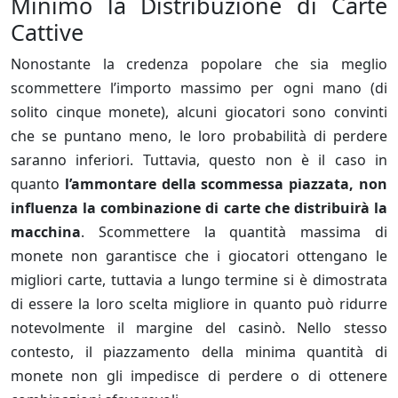
Minimo la Distribuzione di Carte
Cattive
Nonostante la credenza popolare che sia meglio
scommettere l’importo massimo per ogni mano (di
solito cinque monete), alcuni giocatori sono convinti
che se puntano meno, le loro probabilità di perdere
saranno inferiori. Tuttavia, questo non è il caso in
quanto
l’ammontare della scommessa piazzata, non
influenza la combinazione di carte che distribuirà la
macchina
. Scommettere la quantità massima di
monete non garantisce che i giocatori ottengano le
migliori carte, tuttavia a lungo termine si è dimostrata
di essere la loro scelta migliore in quanto può ridurre
notevolmente il margine del casinò. Nello stesso
contesto, il piazzamento della minima quantità di
monete non gli impedisce di perdere o di ottenere