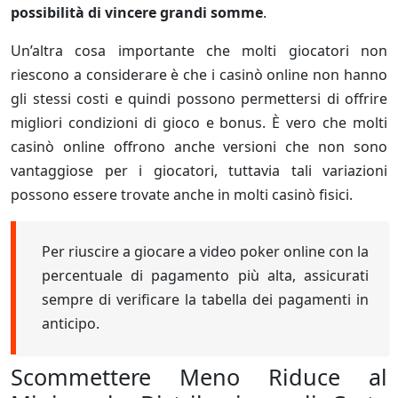
possibilità di vincere grandi somme
.
Un’altra cosa importante che molti giocatori non
riescono a considerare è che i casinò online non hanno
gli stessi costi e quindi possono permettersi di offrire
migliori condizioni di gioco e bonus. È vero che molti
casinò online offrono anche versioni che non sono
vantaggiose per i giocatori, tuttavia tali variazioni
possono essere trovate anche in molti casinò fisici.
Per riuscire a giocare a video poker online con la
percentuale di pagamento più alta, assicurati
sempre di verificare la tabella dei pagamenti in
anticipo.
Scommettere Meno Riduce al