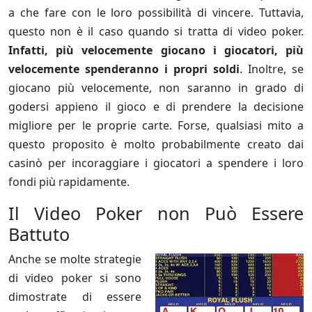
a che fare con le loro possibilità di vincere. Tuttavia,
questo non è il caso quando si tratta di video poker.
Infatti, più velocemente giocano i giocatori, più
velocemente spenderanno i propri soldi
. Inoltre, se
giocano più velocemente, non saranno in grado di
godersi appieno il gioco e di prendere la decisione
migliore per le proprie carte. Forse, qualsiasi mito a
questo proposito è molto probabilmente creato dai
casinò per incoraggiare i giocatori a spendere i loro
fondi più rapidamente.
Il Video Poker non Può Essere
Battuto
Anche se molte strategie
di video poker si sono
dimostrate di essere