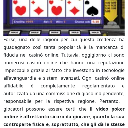
Forse, una delle ragioni per cui questa credenza ha
guadagnato così tanta popolarità è la mancanza di
fiducia nei casinò online. Tuttavia, oggigiorno ci sono
numerosi casinò online che hanno una reputazione
impeccabile grazie al fatto che investono in tecnologie
all’avanguardia e sistemi avanzati. Ogni casinò online
affidabile è completamente regolamentato e
autorizzato da una commissione di gioco indipendente,
responsabile per la rispettiva regione. Pertanto, i
giocatori possono essere certi che
il video poker
online è altrettanto sicuro da giocare, quanto la sua
controparte fisica e, soprattutto, che gli dà le stesse