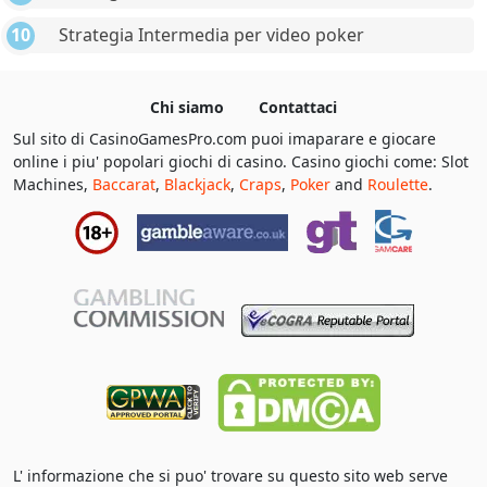
Strategia Intermedia per video poker
Chi siamo
Contattaci
Sul sito di CasinoGamesPro.com puoi imaparare e giocare
online i piu' popolari giochi di casino. Casino giochi come: Slot
Machines,
Baccarat
,
Blackjack
,
Craps
,
Poker
and
Roulette
.
L' informazione che si puo' trovare su questo sito web serve