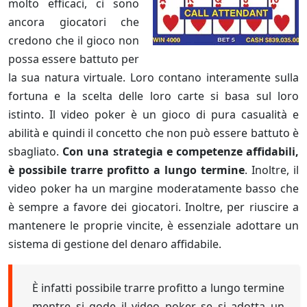
molto efficaci, ci sono
ancora giocatori che
credono che il gioco non
possa essere battuto per
la sua natura virtuale. Loro contano interamente sulla
fortuna e la scelta delle loro carte si basa sul loro
istinto. Il video poker è un gioco di pura casualità e
abilità e quindi il concetto che non può essere battuto è
sbagliato.
Con una strategia e competenze affidabili,
è possibile trarre profitto a lungo termine
. Inoltre, il
video poker ha un margine moderatamente basso che
è sempre a favore dei giocatori. Inoltre, per riuscire a
mantenere le proprie vincite, è essenziale adottare un
sistema di gestione del denaro affidabile.
È infatti possibile trarre profitto a lungo termine
mentre si gode il video poker se si adotta un