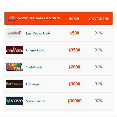
I CASINÒ CHE PAGANO MEGLIO
BONUS
VALUTAZIONE
$500
91%
Las Vegas USA
$3500
91%
Cherry Gold
$2000
91%
SlotoCash
$3000
91%
BoVegas
$30000
90%
Vave Casino