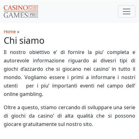
Salta al contenuto principale
Home
»
Chi siamo
Il nostro obiettivo e’ di fornire la piu’ completa e
autorevole informazione riguardo ai divesri tipi di
giochi d’azzardo che si giocano nei casino’ in tutto il
mondo. Vogliamo essere i primi a informare i nostri
utenti per i piu’ importanti eventi nel campo dell’
online gambling.
Oltre a questo, stiamo cercando di sviluppare una serie
di giochi da casino’ di alta qualità che si possono
giocare gratuitamente sul nostro sito.