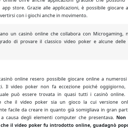
 online offre anche applicazioni gratuite che possono 
 app store. Grazie alle applicazioni, è possibile giocare 
ivertirsi con i giochi anche in movimento.
rano un casinò online che collabora con Microgaming, n
rado di provare il classico video poker e alcune delle
 casinò online resero possibile giocare online a numerosi
i. Il video poker non fa eccezione poiché oggigiorno, 
tuale può essere trovata in quasi tutti i casinò online
e che il video poker sia un gioco la cui versione onl
e facile da creare in quanto già somigliava in gran par
e a causa degli elementi computer che presentava.
Non 
che il video poker fu introdotto online, guadagnò popo