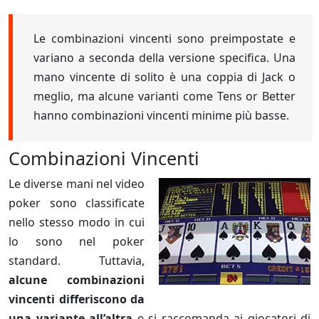
Le combinazioni vincenti sono preimpostate e
variano a seconda della versione specifica. Una
mano vincente di solito è una coppia di Jack o
meglio, ma alcune varianti come Tens or Better
hanno combinazioni vincenti minime più basse.
Combinazioni Vincenti
Le diverse mani nel video
poker sono classificate
nello stesso modo in cui
lo sono nel poker
standard. Tuttavia,
alcune combinazioni
vincenti differiscono da
una variante all’altra
e si raccomanda ai giocatori di