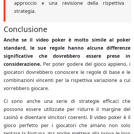
approccio e una revisione della rispettiva
strategia.
Conclusione
Anche se il video poker è molto simile al poker
standard, le sue regole hanno alcune differenze
significative che dovrebbero essere prese in
considerazione.
Per poter godere del gioco appieno, i
giocatori dovrebbero conoscere le regole di base e le
combinazioni vincenti per la rispettiva variazione a cui
vorrebbero giocare.
Ci sono anche una serie di strategie efficaci che
possono essere utilizzate per ridurre il margine del
casinò e diventare vincitori coerenti. Il video poker è il
gioco perfetto per i giocatori che amano non solo
tentare la fortuna, ma anche mettere alla prova le loro