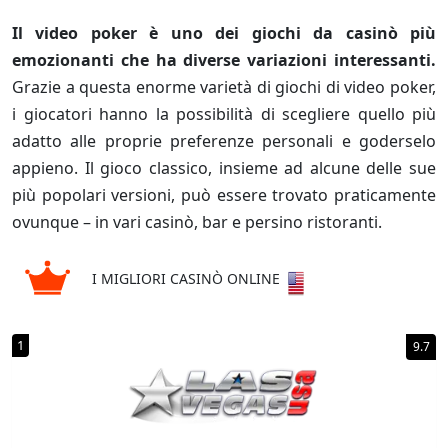
Il video poker è uno dei giochi da casinò più
emozionanti che ha diverse variazioni interessanti.
Grazie a questa enorme varietà di giochi di video poker,
i giocatori hanno la possibilità di scegliere quello più
adatto alle proprie preferenze personali e goderselo
appieno. Il gioco classico, insieme ad alcune delle sue
più popolari versioni, può essere trovato praticamente
ovunque – in vari casinò, bar e persino ristoranti.
I MIGLIORI CASINÒ ONLINE
9.7