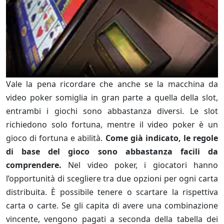
Vale la pena ricordare che anche se la macchina da
video poker somiglia in gran parte a quella della slot,
entrambi i giochi sono abbastanza diversi. Le slot
richiedono solo fortuna, mentre il video poker è un
gioco di fortuna e abilità.
Come già indicato, le regole
di base del gioco sono abbastanza facili da
comprendere.
Nel video poker, i giocatori hanno
l’opportunità di scegliere tra due opzioni per ogni carta
distribuita. È possibile tenere o scartare la rispettiva
carta o carte. Se gli capita di avere una combinazione
vincente, vengono pagati a seconda della tabella dei