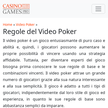
Salta al contenuto principale
Home
»
Video Poker
»
Regole del Video Poker
Il video poker è un gioco entusiasmante di puro caso e
abilità e, quindi, i giocatori possono aumentare le
proprie possibilità di vincere usando una strategia
affidabile. Tuttavia, per diventare esperti del gioco
bisogna prima conoscere le sue regole di base e le
combinazioni vincenti. Il video poker attrae un grande
numero di giocatori grazie alla sua natura interessante
e alla sua semplicità. Il gioco è adatto a tutti i tipi di
giocatori, indipendentemente dal loro stile di gioco ed
esperienza, in quanto le sue regole di base sono
abbastanza semplici da imparare.