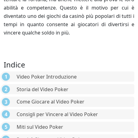
abilità e competenze. Questo è il motivo per cui è
diventato uno dei giochi da casinò più popolari di tutti i
tempi in quanto consente ai giocatori di divertirsi e
vincere qualche soldo in più.
Indice
Video Poker Introduzione
Storia del Video Poker
Come Giocare al Video Poker
Consigli per Vincere al Video Poker
Miti sul Video Poker